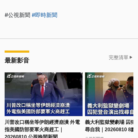
#公視新聞
#即時新聞
完整清單
最新影音
川普改口稱坐等伊朗經濟崩潰 外電
義大利監獄變劇場 囚犯
指美國防部要軍火商趕工｜
尋自我｜20260810 8
20260810 公視晚間新聞