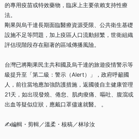
的專用疫苗或特效藥物，臨床上主要依賴支持性療
法。
剛果與烏干達長期面臨醫療資源受限、公共衛生基礎
設施不足等問題，加上疫區人口流動頻繁，世衛組織
評估現階段存在顯著的區域傳播風險。
台灣已將剛果民主共和國及烏干達的旅遊疫情警示等
級提升至「第二級：警示（Alert）」，政府呼籲國
人，前往當地應加強防護措施，返國後自主健康管理
21天，如出現發燒、倦怠、肌肉痠痛、嘔吐、腹瀉或
出血等疑似症狀，應戴口罩儘速就醫。 。
✍️編輯・剪輯／溫柔・核稿／林珍汝