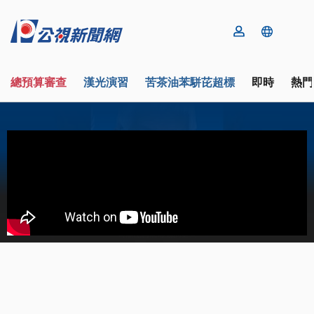
總預算審查
漢光演習
苦茶油苯駢芘超標
即時
熱門