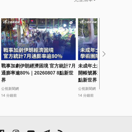
戰事加劇伊朗經濟困境 官方統計7月
未成年土撥鼠登成人平台 
通膨率逾80%｜20260807 8點新世
開帳號募逾5千美元｜20260
界
點新世界
公視新聞網
公視新聞網
14 分鐘前
14 分鐘前