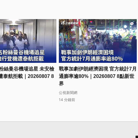
名粉絲曼谷機場追星 未安檢
戰事加劇伊朗經濟困境 官方統計7月
泰航拒載｜20260807 8
通膨率逾80%｜20260807 8點新世
界
公視新聞網
14 分鐘前