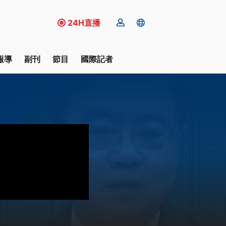
24H直播
報導
副刊
節目
國際記者