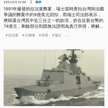
2021/2/5 12:56
|
兩岸
1991年爆發的拉法葉弊案，瑞士當時查扣台灣與法國
爭議的弊案中約9億美元回扣，而瑞士司法部表示，
將歸還台灣其中近三分之一的款項，折合近新台幣約
74億元，剩餘部分則因無法證明為貪汙所得，將解凍
還給汪傳浦家族。 拉法葉軍艦採購弊案，30年過去
拉法葉
汪傳浦
所得
瑞士
...
有了最新進展，瑞士司法部表示，將歸還台灣先前查
扣的9億美元中近2.66億美元，折合台幣約有74億
元，也強調這些錢正是我國當年購買拉法葉級巡防艦
交易中支付的非法佣金