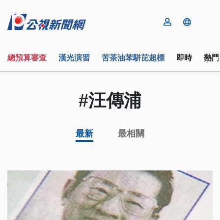
總預算審查
漢光演習
苦茶油苯駢芘超標
即時
熱門
#汪傳浦
最新
最相關