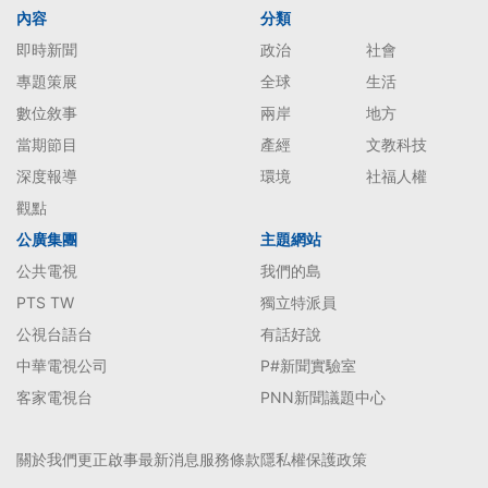
內容
分類
即時新聞
政治
社會
專題策展
全球
生活
數位敘事
兩岸
地方
當期節目
產經
文教科技
深度報導
環境
社福人權
觀點
公廣集團
主題網站
公共電視
我們的島
PTS TW
獨立特派員
公視台語台
有話好說
中華電視公司
P#新聞實驗室
客家電視台
PNN新聞議題中心
關於我們
更正啟事
最新消息
服務條款
隱私權保護政策