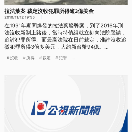
拉法葉案 裁定沒收犯罪所得逾3億美金
2019/11/12 19:55
|
在1991年期間爆發的拉法葉艦弊案，到了2016年刑
法沒收新制上路後，當時特偵組就立刻向法院聲請，
追討犯罪所得。而最高法院在日前裁定，准許沒收追
徵犯罪所得3億多美元，大約新台幣94億。
1573560908h.jpg 歷經28年，「拉法葉艦」弊案有
沒收
所得
裁定
犯罪
...
了最新進展。最高法院在日前裁准沒收，追徵犯罪所
得3億多美元，折合台幣大約94億，其他6億多美
元，將發回高院更裁。 回顧1991年期間爆發的「