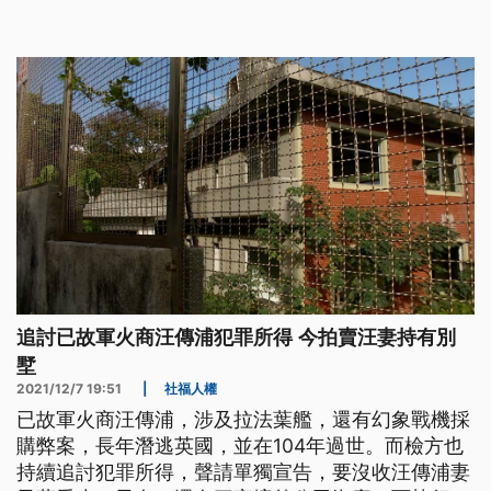
家委任律師則表示遺憾。
追討已故軍火商汪傳浦犯罪所得 今拍賣汪妻持有別
墅
2021/12/7 19:51
|
社福人權
已故軍火商汪傳浦，涉及拉法葉艦，還有幻象戰機採
購弊案，長年潛逃英國，並在104年過世。而檢方也
持續追討犯罪所得，聲請單獨宣告，要沒收汪傳浦妻