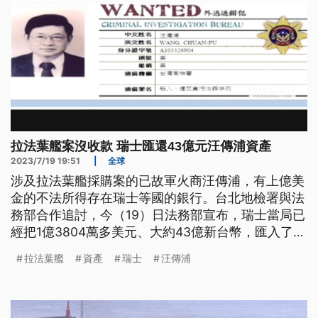
拉法葉艦案沒收款 瑞士匯還43億元汪傳浦資產
2023/7/19 19:51
|
全球
涉及拉法葉艦採購案的已故軍火商汪傳浦，有上億美
金的不法所得存在瑞士等國的銀行。台北地檢署與法
務部合作追討，今（19）日法務部宣布，瑞士當局已
經把1億3804萬多美元、大約43億新台幣，匯入了台
北地檢署外幣專戶。
拉法葉艦
資產
瑞士
汪傳浦