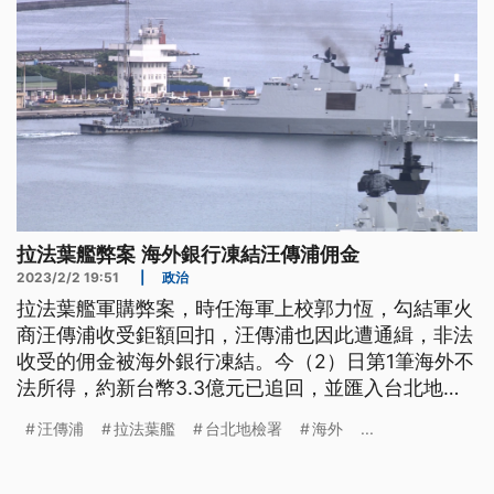
拉法葉艦弊案 海外銀行凍結汪傳浦佣金
2023/2/2 19:51
|
政治
拉法葉艦軍購弊案，時任海軍上校郭力恆，勾結軍火
商汪傳浦收受鉅額回扣，汪傳浦也因此遭通緝，非法
收受的佣金被海外銀行凍結。今（2）日第1筆海外不
法所得，約新台幣3.3億元已追回，並匯入台北地檢
署專戶。法院裁准沒收汪家4.8億美元資產，並向瑞
汪傳浦
拉法葉艦
台北地檢署
海外
...
士等國請求凍結不法資金，追討多年後，台北地檢署
今日發布新聞稿指出，成功追回汪傳浦家族的海外不
法所得佣金，首筆沒收的1103萬美元，換算成新台幣