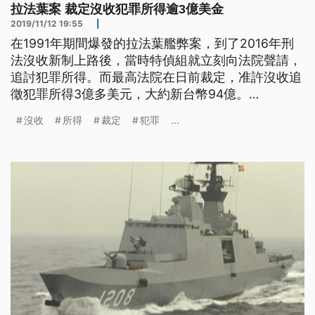
拉法葉案 裁定沒收犯罪所得逾3億美金
2019/11/12 19:55
|
在1991年期間爆發的拉法葉艦弊案，到了2016年刑
法沒收新制上路後，當時特偵組就立刻向法院聲請，
追討犯罪所得。而最高法院在日前裁定，准許沒收追
徵犯罪所得3億多美元，大約新台幣94億。
1573560908h.jpg 歷經28年，「拉法葉艦」弊案有
沒收
所得
裁定
犯罪
...
了最新進展。最高法院在日前裁准沒收，追徵犯罪所
得3億多美元，折合台幣大約94億，其他6億多美
元，將發回高院更裁。 回顧1991年期間爆發的「