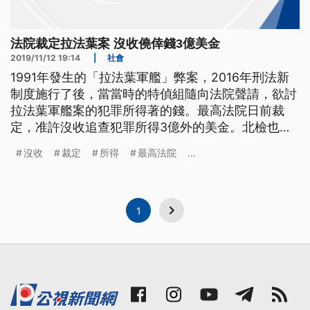
法院裁定拉法葉案 沒收僥倖錢3億美金
2019/11/12 19:14
|
社會
1991年發生的「拉法葉軍艦」弊案，2016年刑法新
制度施行了後，當當時的特偵組隨向法院聲請，欲討
拉法葉軍艦案的犯罪所得著的錢。最高法院日前裁
定，准許沒收追查犯罪所得3億外的美金。北檢也講
這3億外美金，會透過司法互助來處理。 歷經28年，
沒收
裁定
所得
最高法院
...
「拉法葉艦」弊案，有了最新進展。最高法院，在日
前裁准沒收，追徵犯罪所得3億多美元，折合台幣大
約94億，其他6億多美元，將發回高院更裁。 回顧
1991年期間爆發的「
1