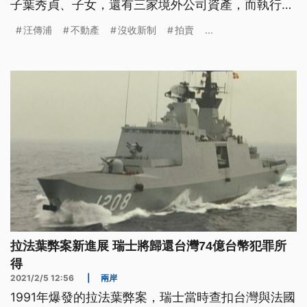
子葉秀貞、子女，還有三家境外公司資產，而執行署
士林分署，在今（7）日拍賣葉秀貞所持有的士林別
汪傳浦
不動產
沒收新制
拍賣
...
墅，底價是7454萬，不過第一拍沒有人投標，宣布
流標。
拉法葉弊案新進展 瑞士將歸還台灣74億台幣犯罪所
得
2021/2/5 12:56
|
兩岸
1991年爆發的拉法葉弊案，瑞士當時查扣台灣與法國