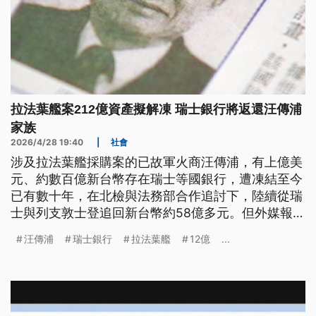
拉法葉艦案212億資產擬解凍 瑞士銀行將返還汪傳浦
家族
2026/4/28 19:40
|
社會
涉及拉法葉艦採購案的已故軍火商汪傳浦，有上億美
元、約數百億新台幣存在瑞士等國銀行，遭凍結至今
已有數十年，在北檢與法務部合作追討下，陸續從瑞
士與列支敦士登追回新台幣約58億多元。但外媒報
導，瑞士的司法機構考量，遭凍結的資產無法充分證
汪傳浦
瑞士銀行
拉法葉艦
12億
...
明與貪污有關等原因，無法無限期扣押，決定將解凍
6.7億美元、約合台幣212億，返還汪傳浦家族。