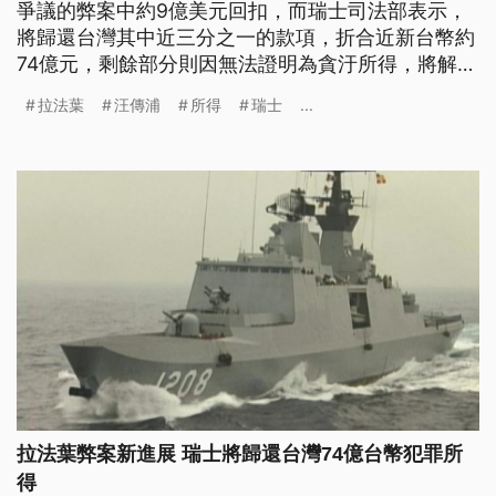
爭議的弊案中約9億美元回扣，而瑞士司法部表示，
將歸還台灣其中近三分之一的款項，折合近新台幣約
74億元，剩餘部分則因無法證明為貪汙所得，將解凍
還給汪傳浦家族。 拉法葉軍艦採購弊案，30年過去
拉法葉
汪傳浦
所得
瑞士
...
有了最新進展，瑞士司法部表示，將歸還台灣先前查
扣的9億美元中近2.66億美元，折合台幣約有74億
元，也強調這些錢正是我國當年購買拉法葉級巡防艦
交易中支付的非法佣金
拉法葉弊案新進展 瑞士將歸還台灣74億台幣犯罪所
得