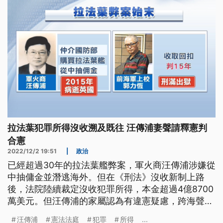
將近3.3億元，將由北
拉法葉犯罪所得沒收溯及既往 汪傳浦妻聲請釋憲判
合憲
2022/12/2 19:51
|
政治
已經超過30年的拉法葉艦弊案，軍火商汪傳浦涉嫌從
中抽傭金並潛逃海外。但在《刑法》沒收新制上路
後，法院陸續裁定沒收犯罪所得，本金超過4億8700
萬美元。但汪傳浦的家屬認為有違憲疑慮，跨海聲請
釋憲。憲法法庭今（2）日做出判決合憲，對此，汪
汪傳浦
憲法法庭
犯罪
所得
...