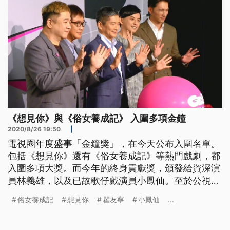
《想見你》與《俗女養成記》 入圍多項金鐘
2020/8/26 19:50
|
電視圈年度盛事「金鐘獎」，在今天公布入圍名單。
包括《想見你》還有《俗女養成記》等熱門戲劇，都
入圍多項大獎。而今年的終身貢獻獎，頒發給資深演
員林義雄，以及已故歌仔戲演員小鳳仙。至於公視今
年則是入圍80個獎項。 相愛戲碼，又融合推理和懸
俗女養成記
想見你
瞿友寧
小鳳仙
...
疑視角，這齣《想見你》是今年的熱門神劇之一。還
有描寫女性成長和社會價值觀之間的連結，《俗女養
成記》也獲得許多共鳴。 第55屆金鐘獎入圍名單揭