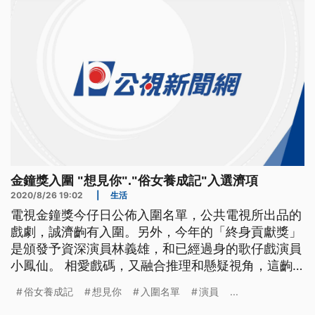
曉，包含《想見你》《誰是被害
金鐘獎入圍 "想見你"."俗女養成記"入選濟項
2020/8/26 19:02
|
生活
電視金鐘獎今仔日公佈入圍名單，公共電視所出品的
戲劇，誠濟齣有入圍。另外，今年的「終身貢獻獎」
是頒發予資深演員林義雄，和已經過身的歌仔戲演員
小鳳仙。 相愛戲碼，又融合推理和懸疑視角，這齣
「想見你」是今年的熱門神劇之一。還有描寫女性成
俗女養成記
想見你
入圍名單
演員
...
長和社會價值觀之間的連結，「俗女養成記」也獲得