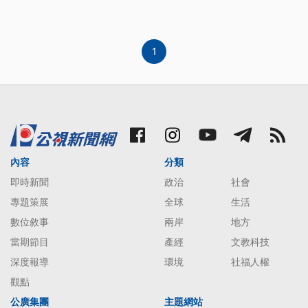
有年，但為了讓台灣威權時期的加害體制更加完整，
促轉會規劃建置「台灣轉型正義資料庫」，要整合檔
案局與國家人權博物館的檔案與資料，還原各個案件
的加害程序與參與者，以終結「只
1
內容
分類
即時新聞
政治
社會
專題策展
全球
生活
數位敘事
兩岸
地方
當期節目
產經
文教科技
深度報導
環境
社福人權
觀點
公廣集團
主題網站