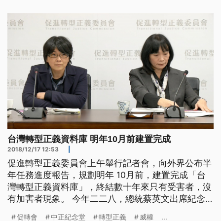
許多共鳴。 第55屆金鐘獎入圍名單揭曉，包含想見
你、誰是被害者、俗女養成記，和罪夢者等熱門戲
劇，都入圍多項大獎。 個人獎項，
台灣轉型正義資料庫 明年10月前建置完成
2018/12/17 12:53
|
促進轉型正義委員會上午舉行記者會，向外界公布半
年任務進度報告，規劃明年 10月前，建置完成「台
灣轉型正義資料庫」，終結數十年來只有受害者，沒
有加害者現象。 今年二二八，總統蔡英文出席紀念
活動，向受難者家屬致意，類以這種活動，已經行之
促轉會
中正紀念堂
轉型正義
威權
...