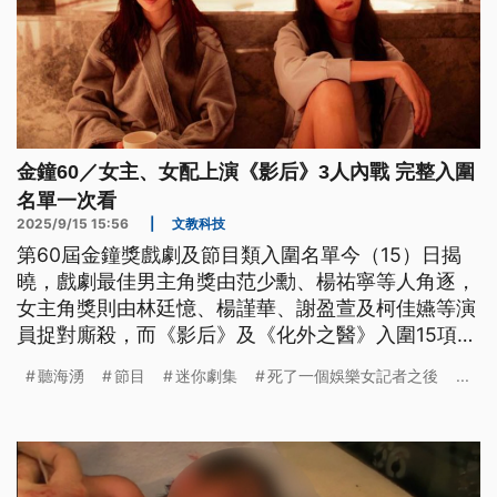
金鐘60／女主、女配上演《影后》3人內戰 完整入圍
名單一次看
2025/9/15 15:56
|
文教科技
第60屆金鐘獎戲劇及節目類入圍名單今（15）日揭
曉，戲劇最佳男主角獎由范少勳、楊祐寧等人角逐，
女主角獎則由林廷憶、楊謹華、謝盈萱及柯佳嬿等演
員捉對廝殺，而《影后》及《化外之醫》入圍15項並
列戲劇節目最多，《影后》甚至在女主角與女配角獎
聽海湧
節目
迷你劇集
死了一個娛樂女記者之後
...
項都同時入圍3人；綜藝節目主持人獎部分，Lulu以2
個不同節目同時入圍。