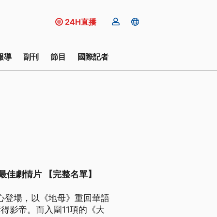
24H直播
報導
副刊
節目
國際記者
奪最佳劇情片 【完整名單】
中心登場，以《地母》重回華語
得影帝。而入圍11項的《大