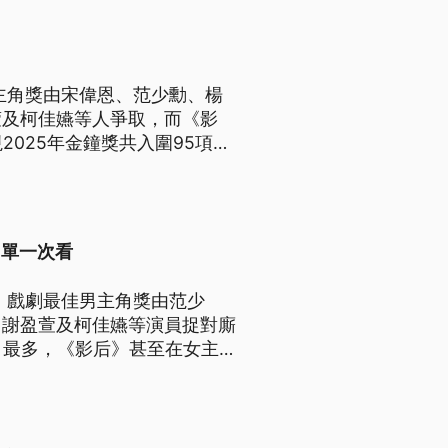
主角獎由宋偉恩、范少勳、楊
萱及柯佳嬿等人爭取，而《影
025年金鐘獎共入圍95項，
名單一次看
，戲劇最佳男主角獎由范少
、謝盈萱及柯佳嬿等演員捉對廝
目最多，《影后》甚至在女主
，Lulu以2個不同節目同時