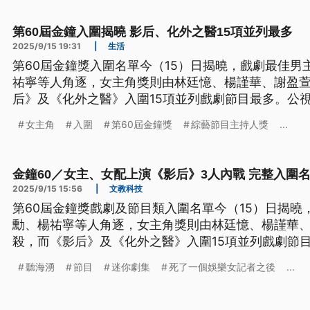
第60屆金鐘入圍揭曉 影后、化外之醫15項並列最多
2025/9/15 19:31
|
生活
第60屆金鐘獎入圍名單今（15）日揭曉，戲劇最佳男
祐寧等人角逐，女主角獎則由林廷憶、楊謹華、謝盈
后》及《化外之醫》入圍15項並列戲劇節目最多。公視2
本屆金鐘獎共設有48個獎項，公視入圍比例為90%。
女主角
入圍
第60屆金鐘獎
綜藝節目主持人獎
...
金鐘60／女主、女配上演《影后》3人內戰 完整入圍
2025/9/15 15:56
|
文教科技
第60屆金鐘獎戲劇及節目類入圍名單今（15）日揭曉
勳、楊祐寧等人角逐，女主角獎則由林廷憶、楊謹華
殺，而《影后》及《化外之醫》入圍15項並列戲劇節
角與女配角獎項都同時入圍3人；綜藝節目主持人獎部分
聽海湧
節目
迷你劇集
死了一個娛樂女記者之後
...
入圍。