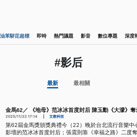
油苯駢芘超標
即時
熱門議題
影音
數位專題
深度
#影后
最新
最相關
金馬62／ 《地母》范冰冰首度封后 陳玉勳《大濛》
2025/11/22 17:14
|
文教科技
第62屆金馬獎頒獎典禮今（22）晚於台北流行音樂
影壇的范冰冰首度封后；張震則靠《幸福之路》二度奪