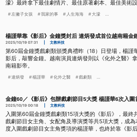
濛》最終拿下最佳劇情片、最佳原著劇本、最佳美術設
獎，堪稱本屆最大贏家。
左撇子女孩
我家的事
人生海海
大濛
...
楊謹華靠《影后》金鐘獎封后 連炳發成首位越南籍金
2025/10/19 07:31
|
文教科技
第60屆金鐘獎戲劇類頒獎典禮昨（18）日登場，楊謹
影后，敲響金鐘。越南演員連炳發則以《化外之醫》
南籍影帝。
連炳發
楊謹華
化外之醫
戲劇類
...
金鐘60／《影后》包辦戲劇節目5大獎 楊謹華6次入圍
2025/10/19 00:18
|
文教科技
入圍第60屆金鐘獎戲劇類15項大獎的《影后》，最終
戲劇節目女主角、女配角及導演獎等共5項大獎，成為
度入圍戲劇節目女主角獎項的楊謹華，也終於靠《影
后桂冠。