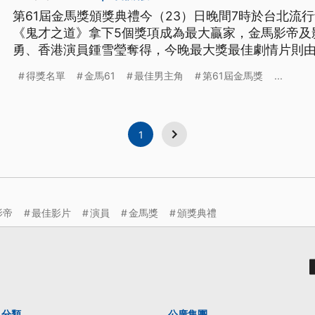
第61屆金馬獎頒獎典禮今（23）日晚間7時於台北流行
《鬼才之道》拿下5個獎項成為最大贏家，金馬影帝及
勇、香港演員鍾雪瑩奪得，今晚最大獎最佳劇情片則
得獎名單
金馬61
最佳男主角
第61屆金馬獎
...
1
影帝
最佳影片
演員
金馬獎
頒獎典禮
分類
公廣集團