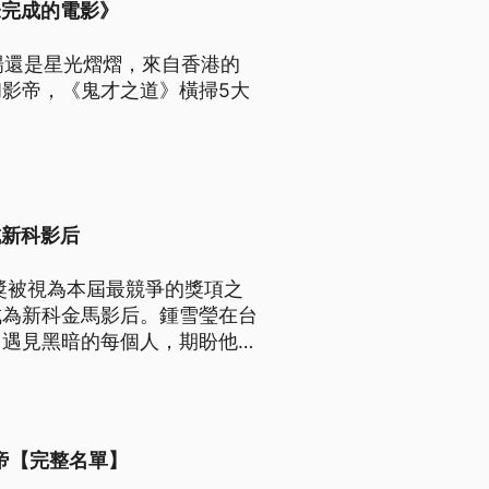
未完成的電影》
場還是星光熠熠，來自香港的
影帝，《鬼才之道》橫掃5大
成新科影后
獎被視為本屆最競爭的獎項之
成為新科金馬影后。鍾雪瑩在台
中遇見黑暗的每個人，期盼他們
帝【完整名單】