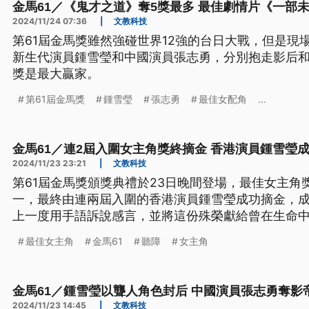
金馬61／《鬼才之道》奪5獎最多 最佳劇情片《一部
2024/11/24 07:36
|
文教科技
第61屆金馬獎雖然強碰世界12強的台日大戰，但是現
新生代演員鍾雪瑩和中國演員張志勇，分別抱走影后和
獎是最大贏家。
第61屆金馬獎
鍾雪瑩
張志勇
最佳女配角
...
金馬61／連2屆入圍女主角獎終摘金 香港演員鍾雪瑩
2024/11/23 23:21
|
文教科技
第61屆金馬獎頒獎典禮於23日晚間登場，最佳女主角
一，最終由連兩屆入圍的香港演員鍾雪瑩成功摘金，
上一度用手語訴說感言，並將這份殊榮獻給曾在生命
能找到「心中的小光團」。
最佳女主角
金馬61
聽障
女主角
金馬61／鍾雪瑩以聾人角色封后 中國演員張志勇奪影
2024/11/23 14:45
|
文教科技