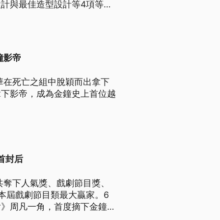
計與最佳造型設計等4項等大
鐘影帝
華在死亡之組中脫穎而出拿下
拿下影帝，成為金鐘史上首位越
首封后
共奪下人氣獎、戲劇節目獎、
本屆戲劇節目類最大贏家。6
后》周凡一角，首度摘下金鐘影