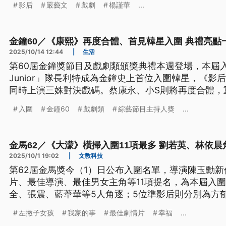
影后
嚴藝文
戲劇
楊謹華
...
金鐘60／《康熙》再度合體、首見韓星入圍 典禮亮點
2025/10/14 12:44
|
生活
第60屆金鐘獎節目及戲劇類頒獎典禮本週登場，本屆入圍
Junior」隊長利特成為金鐘史上首位入圍韓星，《
同時上演三姝對決戲碼。蔡康永、小S則將再度合體，
了》經典。《公視新聞網》整理金鐘60精彩看點，帶
入圍
金鐘60
戲劇類
綜藝節目主持人獎
...
金馬62／《大濛》橫掃入圍11項最多 劉若英、林依
2025/10/1 19:02
|
文教科技
第62屆金馬獎今（1）日公布入圍名單，導演陳玉勳
片、最佳導演、最佳男女主角等11項提名，為本屆入
全、張震、藍葦華等5人角逐；5位準影后則分別為方
玲與范冰冰等人。本屆金馬獎將於11月22日舉行頒獎
左撇子女孩
我家的事
最佳劇情片
幸福
...