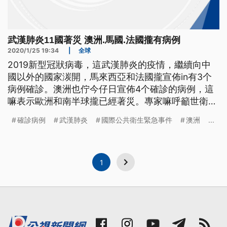
武漢肺炎11國著災 澳洲.馬國.法國攏有病例
2020/1/25 19:34
|
全球
2019新型冠狀病毒，這武漢肺炎的疫情，繼續向中
國以外的國家湠開，馬來西亞和法國攏宣佈in有3个
病例確診。澳洲也佇今仔日宣佈4个確診的病例，這
嘛表示歐洲和南半球攏已經著災。專家嘛呼籲世衛組
織WHO，愛緊宣佈武漢肺炎是「全球公共衛生緊急
確診病例
武漢肺炎
國際公共衛生緊急事件
澳洲
...
事件」。 儘管澳洲雪梨的唐人街，25號依舊照常慶
祝中國農曆鼠年到來，雪梨市長也親臨現場，但澳洲
當局在稍早已經證實，一名50多歲的中國籍男性，發
病前兩個星期，曾去過中
1