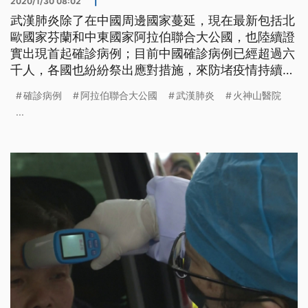
2020/1/30 08:02
|
武漢肺炎除了在中國周邊國家蔓延，現在最新包括北
歐國家芬蘭和中東國家阿拉伯聯合大公國，也陸續證
實出現首起確診病例；目前中國確診病例已經超過六
千人，各國也紛紛祭出應對措施，來防堵疫情持續蔓
延。 29號晚間，日本再新增一起本土確診病例，是
確診病例
阿拉伯聯合大公國
武漢肺炎
火神山醫院
大阪女性居民，也是日前已經確診的遊覽車司機的隨
...
車導遊，兩人曾經同車帶過武漢團。為了防堵疫情擴
散，日本也加強戒備，29號一早從中國武漢出發的首
架撤僑專機，在機上206人一