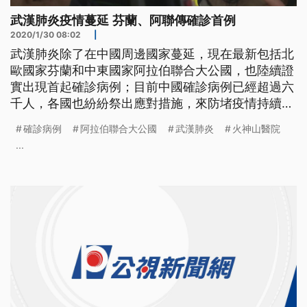
武漢肺炎疫情蔓延 芬蘭、阿聯傳確診首例
2020/1/30 08:02
|
武漢肺炎除了在中國周邊國家蔓延，現在最新包括北
歐國家芬蘭和中東國家阿拉伯聯合大公國，也陸續證
實出現首起確診病例；目前中國確診病例已經超過六
千人，各國也紛紛祭出應對措施，來防堵疫情持續蔓
延。 29號晚間，日本再新增一起本土確診病例，是
確診病例
阿拉伯聯合大公國
武漢肺炎
火神山醫院
大阪女性居民，也是日前已經確診的遊覽車司機的隨
...
車導遊，兩人曾經同車帶過武漢團。為了防堵疫情擴
散，日本也加強戒備，29號一早從中國武漢出發的首
架撤僑專機，在機上206人一