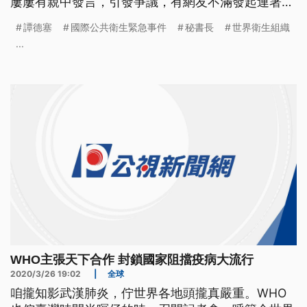
屢屢有親中發言，引發爭議，有網友不滿發起連署要
求譚德塞下台，目前連署已經超過53萬人。 武漢肺
譚德塞
國際公共衛生緊急事件
秘書長
世界衛生組織
炎疫情蔓延全球，世界衛生組織秘書長譚德塞在台灣
...
時間26號凌晨召開國際記者會，坦承這波病毒非常危
險。他呼籲世界各國團結起來對抗病毒。世衛組織秘
書長譚德塞說：「我們需要所有
WHO主張天下合作 封鎖國家阻擋疫病大流行
2020/3/26 19:02
|
全球
咱攏知影武漢肺炎，佇世界各地頭攏真嚴重。WHO