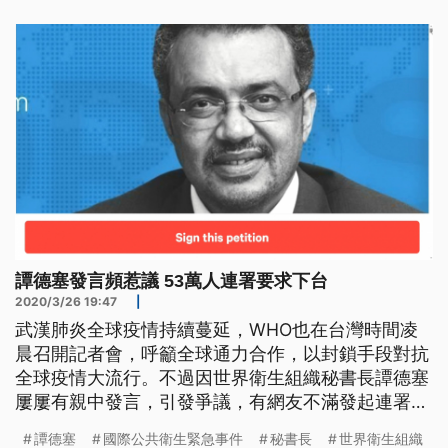
53.6%的新冠病毒傳染都是來自無症狀感染者，48%
到47%來自潛伏期感染者，
譚德塞發言頻惹議 53萬人連署要求下台
2020/3/26 19:47
|
武漢肺炎全球疫情持續蔓延，WHO也在台灣時間凌
晨召開記者會，呼籲全球通力合作，以封鎖手段對抗
全球疫情大流行。不過因世界衛生組織秘書長譚德塞
屢屢有親中發言，引發爭議，有網友不滿發起連署要
求譚德塞下台，目前連署已經超過53萬人。 武漢肺
譚德塞
國際公共衛生緊急事件
秘書長
世界衛生組織