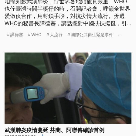
咱攏知影武漢肺炎，佇世界各地頭攏真嚴重。WHO
也佇臺灣時間半暝仔的時，召開記者會，呼籲全世界
愛做伙合作，用封鎖手段，對抗疫情大流行。毋過
WHO的秘書長譚德塞，講話攏對中國扶扶挺挺，引
發爭議，已經有超過53萬人連署，愛伊落台。 武漢
譚德塞
WHO
大流行
國際公共衛生緊急事件
...
肺炎疫情蔓延全球，世界衛生組織秘書長譚德塞在台
灣時間26號凌晨召開國際記者會，坦承這波病毒非常
危險，呼籲世界各國，團結起來對抗病毒。 譚德塞
也強調，世界各國除了鎖國措施
武漢肺炎疫情蔓延 芬蘭、阿聯傳確診首例