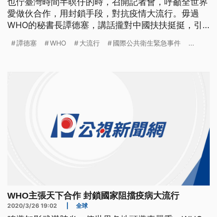
也佇臺灣時間半暝仔的時，召開記者會，呼籲全世界
愛做伙合作，用封鎖手段，對抗疫情大流行。毋過
WHO的秘書長譚德塞，講話攏對中國扶扶挺挺，引
發爭議，已經有超過53萬人連署，愛伊落台。 武漢
譚德塞
WHO
大流行
國際公共衛生緊急事件
...
肺炎疫情蔓延全球，世界衛生組織秘書長譚德塞在台
灣時間26號凌晨召開國際記者會，坦承這波病毒非常
危險，呼籲世界各國，團結起來對抗病毒。 譚德塞
也強調，世界各國除了鎖國措施
WHO主張天下合作 封鎖國家阻擋疫病大流行
2020/3/26 19:02
|
全球