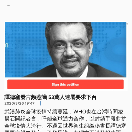
炎疫情蔓延全球，世界衛生組織秘書長譚德塞在台灣
...
時間26號凌晨召開國際記者會，坦承這波病毒非常危
險。他呼籲世界各國團結起來對抗病毒。世衛組織秘
書長譚德塞說：「我們需要所有
譚德塞發言頻惹議 53萬人連署要求下台
2020/3/26 19:47
|
武漢肺炎全球疫情持續蔓延，WHO也在台灣時間凌
晨召開記者會，呼籲全球通力合作，以封鎖手段對抗
全球疫情大流行。不過因世界衛生組織秘書長譚德塞