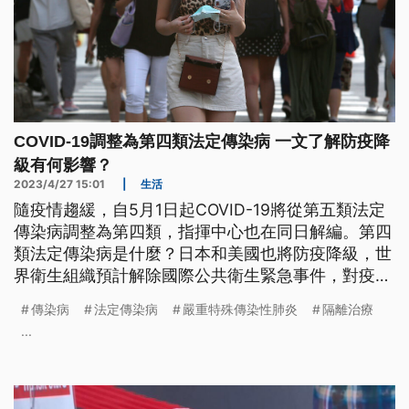
COVID-19調整為第四類法定傳染病 一文了解防疫降
級有何影響？
2023/4/27 15:01
|
生活
隨疫情趨緩，自5月1日起COVID-19將從第五類法定
傳染病調整為第四類，指揮中心也在同日解編。第四
類法定傳染病是什麼？日本和美國也將防疫降級，世
界衛生組織預計解除國際公共衛生緊急事件，對疫情
管控有哪些影響？
傳染病
法定傳染病
嚴重特殊傳染性肺炎
隔離治療
...