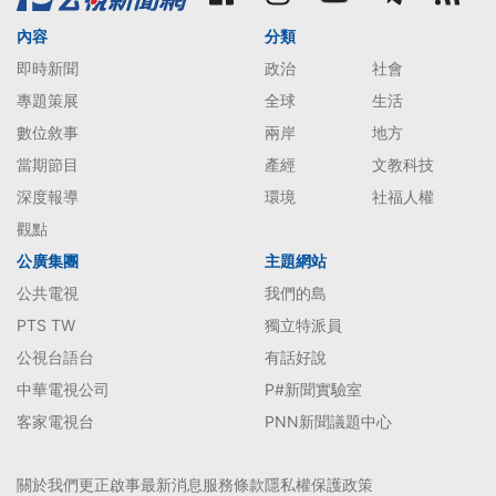
內容
分類
即時新聞
政治
社會
專題策展
全球
生活
數位敘事
兩岸
地方
當期節目
產經
文教科技
深度報導
環境
社福人權
觀點
公廣集團
主題網站
公共電視
我們的島
PTS TW
獨立特派員
公視台語台
有話好說
中華電視公司
P#新聞實驗室
客家電視台
PNN新聞議題中心
關於我們
更正啟事
最新消息
服務條款
隱私權保護政策