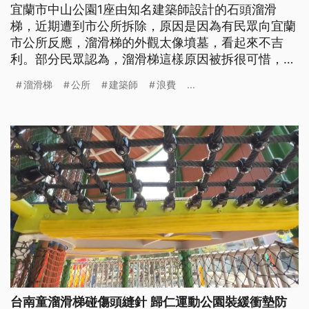
宜蘭市中山公園1座由知名建築師設計的石頭溜滑
梯，近期遭到市公所拆除，原因是因為有民眾向宜蘭
市公所反應，溜滑梯的外觀太像墳墓，看起來不吉
利。部分民眾認為，溜滑梯這樣原因被拆很可惜，而
且剛做好就拆，有點浪費公帑；有民代也質疑，外觀
溜滑梯
公所
建築師
浪費
...
本就見仁見智，公所應該可以利用其他裝飾來解決，
甚至也該和建築師討論如何改進，不該浪費錢，說拆
就拆。
台南童溜滑梯碰傷頭縫針 歸仁運動公園裝緩衝墊防