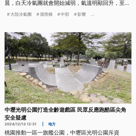
晨，白天冷氣團就會開始減弱，氣溫明顯回升，至於
大家關心的228天氣，氣象署觀察目前沒有明顯的冷
大陸冷氣團
溜滑梯
中部
影響
...
空氣訊號出現。
中壢光明公園打造全齡遊戲區 民眾反應跑酷區尖角
安全疑慮
2024/12/13 12:31
|
地方
桃園推動一區一旗艦公園，中壢區光明公園斥資