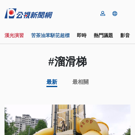
漢光演習
苦茶油苯駢芘超標
即時
熱門議題
影音
#溜滑梯
最新
最相關