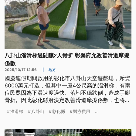
八卦山溜滑梯過陡釀2人骨折 彰縣府允改善滑道摩擦
係數
2025/10/17 12:56
|
地方
國慶連假期間啟用的彰化市八卦山天空遊戲場，斥資
6000萬元打造，但其中一座4公尺高的溜滑梯，有兩
位民眾因為下滑速度過快、落地不穩跌倒，造成手腳
骨折。因此彰化縣府決定改善滑道摩擦係數，也將負
責傷者的醫療費用。
溜滑梯
八卦山
彰化縣
醫療費用
...