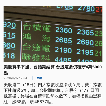
少，週四台股仍重返4萬6000點，最高一度達4萬
6565點。
美股費半下挫、台指期結算 台股震盪仍穩守4萬5000
點
2026/6/17 12:34
|
產經
美股週二（16日）四大指數收盤漲跌互見，費半指數
下挫超過5%，加上台指期結算，台股今（17）日開
低震盪，終場在台積電跌勢收斂下，加權指數由黑翻
紅，漲68點、收45877點。