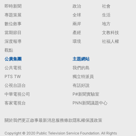
即時新聞
政治
社會
專題策展
全球
生活
數位敘事
兩岸
地方
當期節目
產經
文教科技
深度報導
環境
社福人權
觀點
公廣集團
主題網站
公共電視
我們的島
PTS TW
獨立特派員
公視台語台
有話好說
中華電視公司
P#新聞實驗室
客家電視台
PNN新聞議題中心
關於我們
更正啟事
最新消息
服務條款
隱私權保護政策
Copyright © 2020 Public Television Service Foundation. All Rights