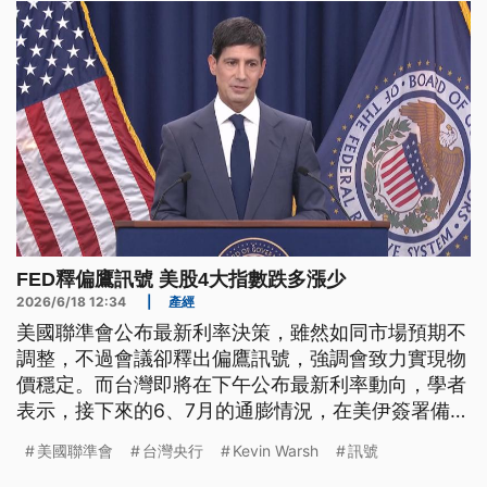
FED釋偏鷹訊號 美股4大指數跌多漲少
2026/6/18 12:34
|
產經
美國聯準會公布最新利率決策，雖然如同市場預期不
調整，不過會議卻釋出偏鷹訊號，強調會致力實現物
價穩定。而台灣即將在下午公布最新利率動向，學者
表示，接下來的6、7月的通膨情況，在美伊簽署備忘
錄後可望和緩，預期台灣利率決策按兵不動的可能性
美國聯準會
台灣央行
Kevin Warsh
訊號
大。儘管美股4大指數因美國聯準會鷹派說法跌多漲