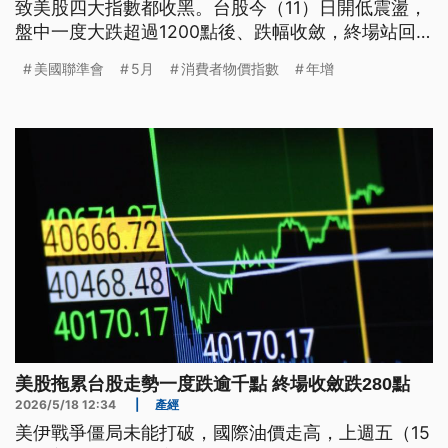
致美股四大指數都收黑。台股今（11）日開低震盪，
盤中一度大跌超過1200點後、跌幅收斂，終場站回4
萬3149點、小跌76點。儘管台積電公布5月合併營
美國聯準會
5月
消費者物價指數
年增
收，新台幣4169億7500萬元，年增30.1%，但股價
卻上下震盪，終場收在平盤2250元。
美股拖累台股走勢一度跌逾千點 終場收斂跌280點
2026/5/18 12:34
|
產經
美伊戰爭僵局未能打破，國際油價走高，上週五（15