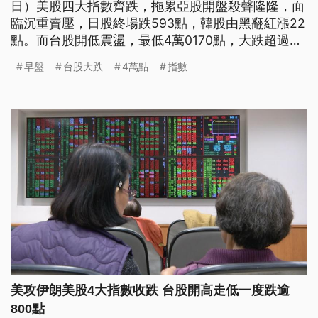
日）美股四大指數齊跌，拖累亞股開盤殺聲隆隆，面
臨沉重賣壓，日股終場跌593點，韓股由黑翻紅漲22
點。而台股開低震盪，最低4萬0170點，大跌超過千
點，終場在聯發科等電子股逆勢上漲，及台積電股價
早盤
台股大跌
4萬點
指數
跌勢收斂，台股下跌280點。
美攻伊朗美股4大指數收跌 台股開高走低一度跌逾
800點