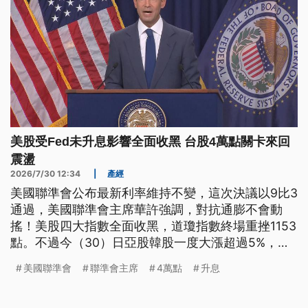
美股受Fed未升息影響全面收黑 台股4萬點關卡來回
震盪
2026/7/30 12:34
|
產經
美國聯準會公布最新利率維持不變，這次決議以9比3
通過，美國聯準會主席華許強調，對抗通膨不會動
搖！美股四大指數全面收黑，道瓊指數終場重挫1153
點。不過今（30）日亞股韓股一度大漲超過5%，日
股上漲超過2%，台股盤中則震盪千點，最高一度重
美國聯準會
聯準會主席
4萬點
升息
回4萬1155點，但隨後漲勢縮小，目前指數在4萬點
上下整理。