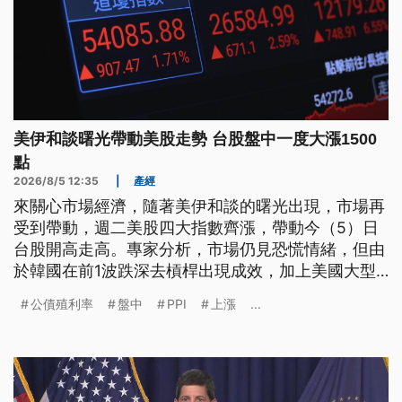
美伊和談曙光帶動美股走勢 台股盤中一度大漲1500
點
2026/8/5 12:35
|
產經
來關心市場經濟，隨著美伊和談的曙光出現，市場再
受到帶動，週二美股四大指數齊漲，帶動今（5）日
台股開高走高。專家分析，市場仍見恐慌情緒，但由
於韓國在前1波跌深去槓桿出現成效，加上美國大型
科技公司表現亮眼，市場信心增加，大型法人轉為積
公債殖利率
盤中
PPI
上漲
...
極。而針對荷姆茲海峽重啟的期待，也刺激國際油價
回落，專家分析，有望抑制第2波通膨、也可能降低
美國公債殖利率，有助於資金回流市場。