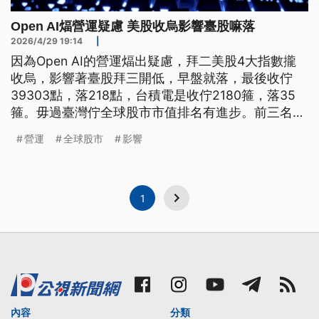
Open AI煏營運疑慮 美股收烏影響臺股嘛落
2026/4/29 19:14
|
因為Open AI的營運煏出疑慮，拜二美股4大指數攏
收烏，影響著臺股拜三開低，早盤就落，最後收佇
39303點，落218點，台積電是收佇2180箍，落35
箍。毋過臺灣佇全球股市市值排名有進步。前三名是
美國、中國和日本，閣來是印度、英國，臺灣排佇第
營運
全球股市
影響
六名，拚過加拿大。(新聞標題、導言為台語文)
1
內容
分類