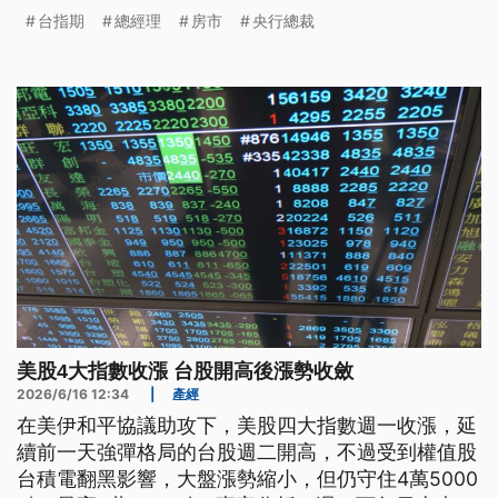
台指期
總經理
房市
央行總裁
美股4大指數收漲 台股開高後漲勢收斂
2026/6/16 12:34
|
產經
在美伊和平協議助攻下，美股四大指數週一收漲，延
續前一天強彈格局的台股週二開高，不過受到權值股
台積電翻黑影響，大盤漲勢縮小，但仍守住4萬5000