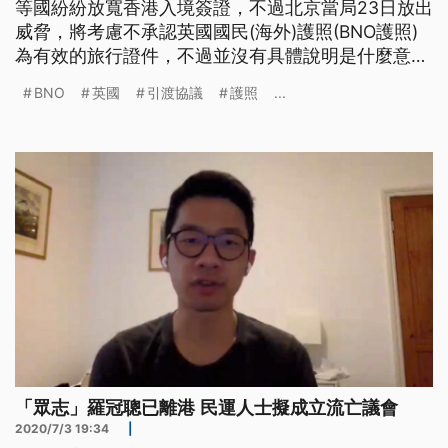
等國紛紛放寬香港入境簽證，不過北京當局23日放出
威脅，將考慮不承認英國國民(海外)護照(BNO護照)
為有效的旅行證件，不過並沒有具體說明是什麼意
思。英國首相府則反駁，由英國政府簽發的BNO護照
BNO
英國
引渡協議
護照
...
是正當的國際旅遊證件。 港版國安法上路不到一個
月，國際同聲譴責，英國率先提出明確方針保護港
人，北京當局急得跳腳，認為英國以擴大港人在英國
的居留權、暫停與港引渡協議
「眾志」羅冠聰已離港 民運人士擬成立流亡議會
2020/7/3 19:34
|