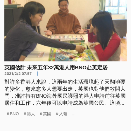
英國估計 未來五年32萬港人用BNO赴英定居
2021/2/2 07:57
|
對許多香港人來說，這兩年的生活環境起了天翻地覆
的變化，愈來愈多人想要出走，英國也對他們敞開大
門，准許持有BNO海外國民護照的港人申請前往英國
居住和工作，六年後可以申請成為英國公民。這項新
制已經在星期天下午正式生效，英國政府預估，五年
BNO
港人
英國
入籍
...
內將會有32萬港人前往英國定居。 香港這兩年歷經
反送中抗爭、國安法實施等重大變革後，掀起了新一
波的移民潮，英國政府為了支持港人爭取民主自由與