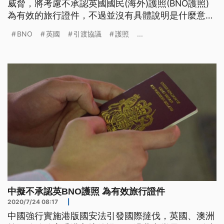
威脅，將考慮不承認英國國民(海外)護照(BNO護照)
為有效的旅行證件，不過並沒有具體說明是什麼意
思。英國首相府則反駁，由英國政府簽發的BNO護照
BNO
英國
引渡協議
護照
...
是正當的國際旅遊證件。 港版國安法上路不到一個
月，國際同聲譴責，英國率先提出明確方針保護港
人，北京當局急得跳腳，認為英國以擴大港人在英國
的居留權、暫停與港引渡協議
中擬不承認英BNO護照 為有效旅行證件
2020/7/24 08:17
|
中國強行實施港版國安法引發國際撻伐，英國、澳洲