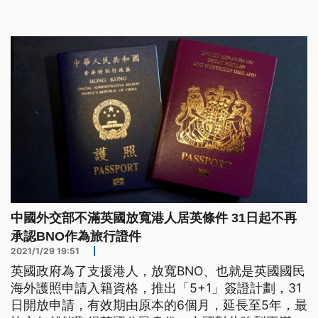
明。 由於中國實施港版國安法，英國政府宣布，准
許有BNO護照的香港人取得英國公民權，31日可開放
申請，英國首相強生發出聲明，對這項政策感到自
豪，並且表示履行了
中國外交部不滿英國放寬港人居英條件 31日起不再
承認BNO作為旅行證件
2021/1/29 19:51
|
英國政府為了支援港人，放寬BNO、也就是英國國民
海外護照申請入籍資格，推出「5+1」簽證計劃，31
日開放申請，有效期由原本的6個月，延長至5年，最