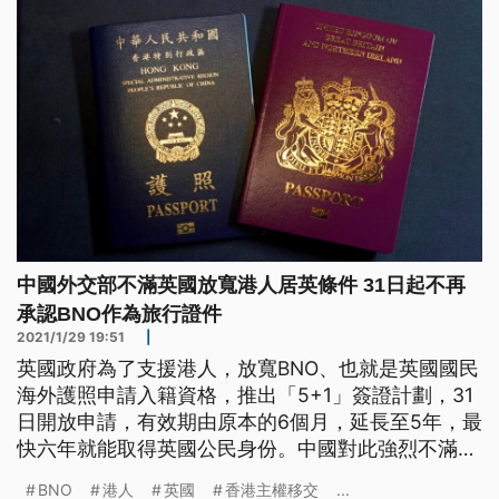
自治，也祭出優惠措施，允許持
中國外交部不滿英國放寬港人居英條件 31日起不再
承認BNO作為旅行證件
2021/1/29 19:51
|
英國政府為了支援港人，放寬BNO、也就是英國國民
海外護照申請入籍資格，推出「5+1」簽證計劃，31
日開放申請，有效期由原本的6個月，延長至5年，最
快六年就能取得英國公民身份。中國對此強烈不滿，
表示31日起不再承認BNO護照作為旅行證件和身分證
BNO
港人
英國
香港主權移交
...