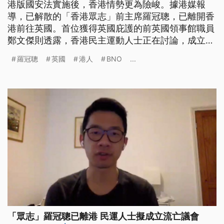
港版國安法實施後，香港情勢更為險峻。據港媒報
導，已解散的「香港眾志」前主席羅冠聰，已離開香
港前往英國。首位獲得英國庇護的前英國領事館職員
鄭文傑則透露，香港民主運動人士正在討論，成立非
官方的「流亡議會」，為香港人發聲。 港版國安法
羅冠聰
英國
港人
BNO
...
實施後，反送中口號「光復香港 時代革命」涉及違
法禁喊，港人也可能隨時因分裂國家、顛覆政權等罪
名被捕。據港媒報導，已解散的「香港眾志」前主席
羅冠聰、副主席鄭家朗，在港版國安法
「眾志」羅冠聰已離港 民運人士擬成立流亡議會