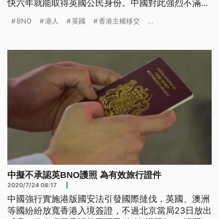
快六年就能取得英國公民身份。中國對此強烈不滿，
表示31日起不再承認BNO護照作為旅行證件和身分證
BNO
港人
英國
香港主權移交
...
明。 由於中國實施港版國安法，英國政府宣布，准
許有BNO護照的香港人取得英國公民權，31日可開放
申請，英國首相強生發出聲明，對這項政策感到自
豪，並且表示履行了
中擬不承認英BNO護照 為有效旅行證件
2020/7/24 08:17
|
中國強行實施港版國安法引發國際撻伐，英國、澳洲
等國紛紛放寬香港入境簽證，不過北京當局23日放出