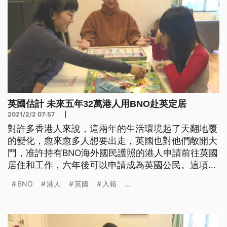
英國估計 未來五年32萬港人用BNO赴英定居
2021/2/2 07:57
|
對許多香港人來說，這兩年的生活環境起了天翻地覆
的變化，愈來愈多人想要出走，英國也對他們敞開大
門，准許持有BNO海外國民護照的港人申請前往英國
居住和工作，六年後可以申請成為英國公民。這項新
制已經在星期天下午正式生效，英國政府預估，五年
BNO
港人
英國
入籍
...
內將會有32萬港人前往英國定居。 香港這兩年歷經
反送中抗爭、國安法實施等重大變革後，掀起了新一
波的移民潮，英國政府為了支持港人爭取民主自由與
自治，也祭出優惠措施，允許持