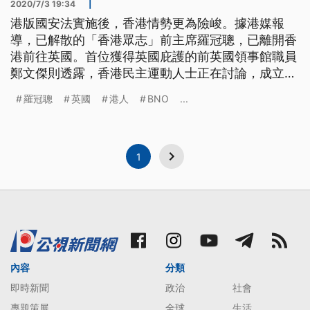
2020/7/3 19:34
|
港版國安法實施後，香港情勢更為險峻。據港媒報
導，已解散的「香港眾志」前主席羅冠聰，已離開香
港前往英國。首位獲得英國庇護的前英國領事館職員
鄭文傑則透露，香港民主運動人士正在討論，成立非
官方的「流亡議會」，為香港人發聲。 港版國安法
羅冠聰
英國
港人
BNO
...
實施後，反送中口號「光復香港 時代革命」涉及違
法禁喊，港人也可能隨時因分裂國家、顛覆政權等罪
名被捕。據港媒報導，已解散的「香港眾志」前主席
羅冠聰、副主席鄭家朗，在港版國安法
1
內容
分類
即時新聞
政治
社會
專題策展
全球
生活