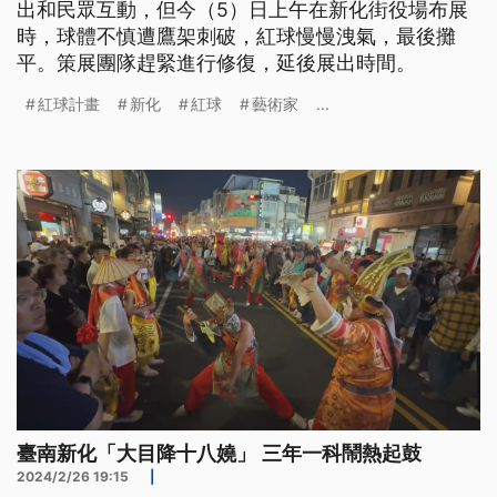
出和民眾互動，但今（5）日上午在新化街役場布展
時，球體不慎遭鷹架刺破，紅球慢慢洩氣，最後攤
平。策展團隊趕緊進行修復，延後展出時間。
紅球計畫
新化
紅球
藝術家
...
臺南新化「大目降十八嬈」 三年一科鬧熱起鼓
2024/2/26 19:15
|