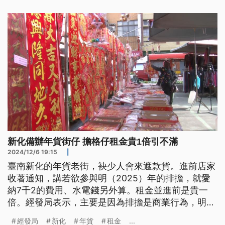
新化備辦年貨街仔 擔格仔租金貴1倍引不滿
2024/12/6 19:15
|
臺南新化的年貨老街，袂少人會來遮款貨。進前店家
收著通知，講若欲參與明（2025）年的排擔，就愛
納7千2的費用、水電錢另外算。租金並進前是貴一
倍。經發局表示，主要是因為排擔是商業行為，明年
開始就愛使用者付費。（新聞標題、導言及內文皆為
經發局
新化
年貨
租金
...