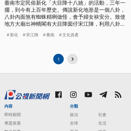
臺南市定民俗新化「大目降十八嬈」的活動，三年一
擺，到今有上百年歷史。傳說新化地形是一個八卦，
八卦內面煞有蜘蛛精咧做怪，會予婦女袂安分。致使
地方大廟出神轎閣有大目降囡仔宋江陣，利用八卦陣
來制煞，閣會用炮仔磅蜘蛛，落尾也演變做制煞求平
新化
宋江陣
臺南
文化資產
安的活動。（此則新聞標題、導言、內文皆為臺語
文。）
1
內容
分類
即時新聞
政治
社會
專題策展
全球
生活