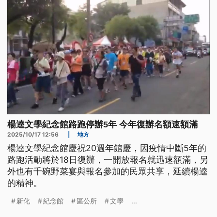
楊逵文學紀念館路跑停辦5年 今年復辦名額速額滿
2025/10/17 12:56
|
地方
楊逵文學紀念館慶祝20週年館慶，因疫情中斷5年的
路跑活動將於18日復辦，一開放報名就迅速額滿，另
外也有千碗野菜宴與報名參加的民眾共享，延續楊逵
的精神。
新化
紀念館
區公所
文學
...