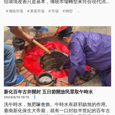
但環境改善只是基本，傳統市場轉型來符合現代消費
習慣，是各方更重視的議題。但只要轉型就能保證提
傳統市場
果菜市場
市場
轉型
...
升效益嗎？轉型背後是否有所犧牲？
新化百年古井開封 五日節開放民眾取午時水
2024/6/10 19:15
|
洗午時水，無肥嘛會媠。午時水有辟邪鎮煞的作用。
臺南新化保生大帝廟，就有一口封欲半世紀的百年古