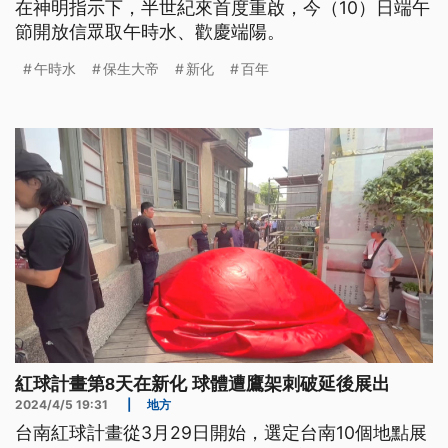
在神明指示下，半世紀來首度重啟，今（10）日端午
節開放信眾取午時水、歡慶端陽。
午時水
保生大帝
新化
百年
紅球計畫第8天在新化 球體遭鷹架刺破延後展出
2024/4/5 19:31
|
地方
台南紅球計畫從3月29日開始，選定台南10個地點展