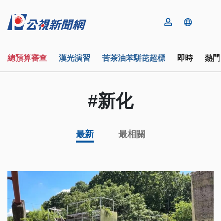
總預算審查
漢光演習
苦茶油苯駢芘超標
即時
熱門
#新化
最新
最相關