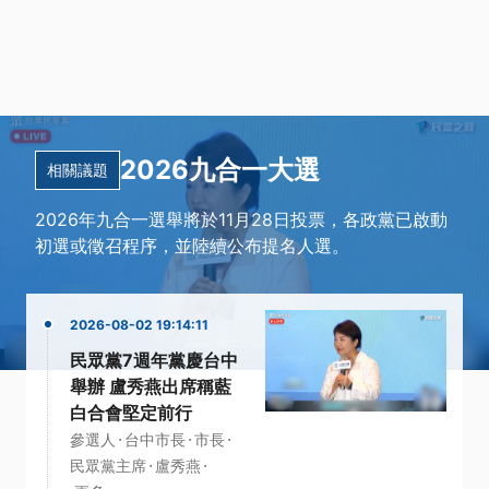
2026九合一大選
相關議題
2026年九合一選舉將於11月28日投票，各政黨已啟動
初選或徵召程序，並陸續公布提名人選。
2026-08-02 19:14:11
民眾黨7週年黨慶台中
舉辦 盧秀燕出席稱藍
白合會堅定前行
·
·
·
參選人
台中市長
市長
·
·
民眾黨主席
盧秀燕