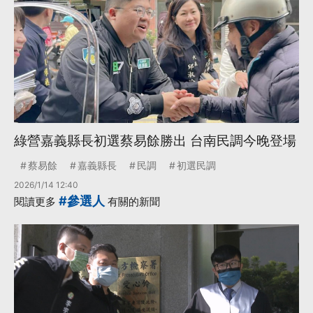
綠營嘉義縣長初選蔡易餘勝出 台南民調今晚登場
蔡易餘
嘉義縣長
民調
初選民調
2026/1/14 12:40
#參選人
閱讀更多
有關的新聞