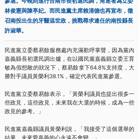
參選。今晚則進行台南市長初選民調，角逐者為立委
林俊憲與陳亭妃。而民進黨主席賴清德也再宣布，徵
召南投出生的牙醫温世政，挑戰尋求連任的南投縣長
許淑華。
民進黨立委蔡易餘服務處內充滿歡呼掌聲，因為黨內
嘉義縣長初選民調出爐，在以國民黨嘉義縣立委王育
敏為假想敵的狀況下，蔡易餘拿下64.8%支持度，大
勝對手議員黃榮利38.1%，確定代表民進黨參選。
民進黨立委蔡易餘表示，「黃榮利議員也提出很多一
些政見，這些政見，未來我在大選的時候，成為一些
政見的參考。」
民進黨嘉義縣議員黃榮利說，「我接受了這個選舉的
結果，未來愛嘉義的心永遠不會變。」