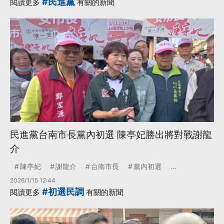
#民進黨
閱讀更多
有關的新聞
·
國民黨全代會
·
立法院長王金平
更多...
民進黨台南市長黨內初選 陳亭妃勝出將對戰謝龍
介
陳亭妃
謝龍介
台南市長
黨內初選
...
2026/1/15 12:44
#初選民調
閱讀更多
有關的新聞