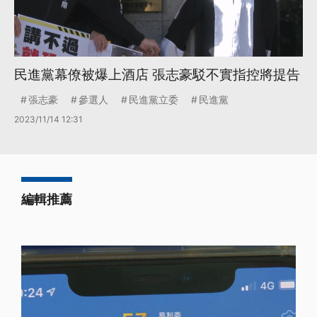
民進黨幕僚被爆上酒店 張志豪駁不實指控將提告
張志豪
參選人
民進黨立委
民進黨
2023/11/14 12:31
編輯推薦