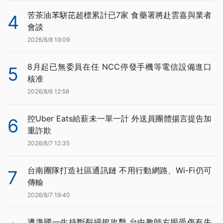
苦茶油苯駢芘超標累計已7家 食藥署將赴雲嘉與業者
4
會談
2026/8/8 19:09
8月起已無委員在任 NCC停發手機等電信設備進口
5
核准
2026/8/6 12:58
控Uber Eats給薪未一單一計 外送員團體揚言提告加
6
重詐欺
2026/8/7 12:35
台南團隊打造社區通訊鏈 不用行動網路、Wi-Fi仍可
7
傳輸
2026/8/7 19:40
遭準國一生持斷裂掃把攻擊 台中教師右眼受傷有失