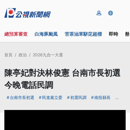
總預算審查
白海豚颱風
苦茶油苯駢芘超標
即時
熱
首頁
政治
2026九合一大選
陳亭妃對決林俊憲 台南市長初選
今晚電話民調
台南市長初選
民進黨立委
初選民調
南投縣長
...