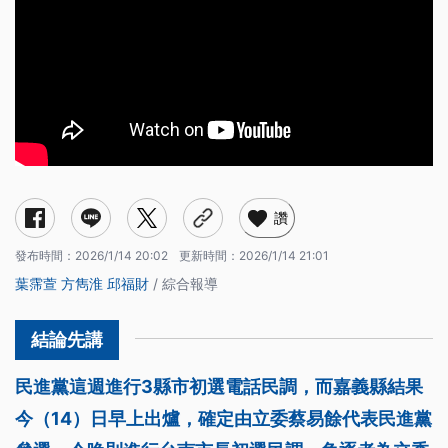
讚
發布時間：
2026/1/14 20:02
更新時間：
2026/1/14 21:01
葉霈萱
方雋淮
邱福財
/ 綜合報導
民進黨這週進行3縣市初選電話民調，而嘉義縣結果
今（14）日早上出爐，確定由立委蔡易餘代表民進黨