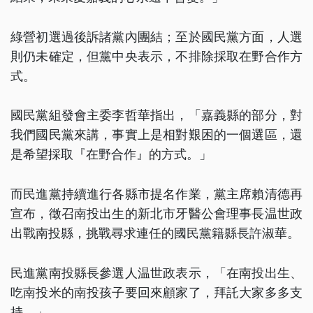
綠營初選過後訴諸黨內團結；至於國民黨方面，人選
則仍未確定，但黨中央表示，不排除採取在野合作方
式。
國民黨組發會主委李哲華指出，「嘉義縣的部分，對
我們國民黨來講，事實上是相對艱困的一個選區，還
是希望採取『在野合作』的方式。」
而民進黨持續進行各縣市提名作業，黨主席賴清德再
宣布，徵召南投出生的新北市牙醫公會理事長温世政
出戰南投縣，挑戰尋求連任的國民黨籍縣長許淑華。
民進黨南投縣長參選人温世政表示，「在南投出生、
吃南投米的南投孩子要回來顧家了，拜託大家多多支
持。」