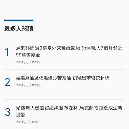
最多人閱讀
屏東移除逾9萬隻外來種綠鬣蜥 冠軍獵人7個月領近
1
99萬獎勵金
2026/8/6 19:39
嘉義麻油廠低溫焙炒苦茶油 仍驗出苯駢芘超標
2
2026/8/6 19:39
光纖無人機遺留纜線遍布森林 烏克蘭指控造成生態
3
隱憂
2026/8/6 15:51