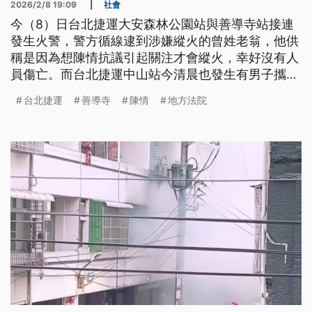
2026/2/8 19:09
|
社會
今（8）日台北捷運大安森林公園站與善導寺站接連
發生火警，警方循線逮到涉嫌縱火的曾姓老翁，他供
稱是因為想陳情抗議引起關注才會縱火，幸好沒有人
員傷亡。而台北捷運中山站今清晨也發生有男子攜帶
刀具搭車嚇壞民眾。
台北捷運
善導寺
陳情
地方法院