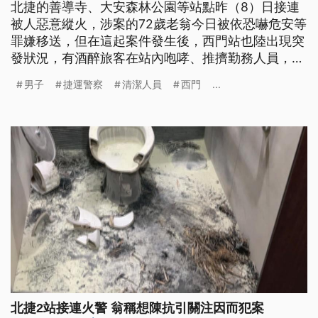
北捷的善導寺、大安森林公園等站點昨（8）日接連
被人惡意縱火，涉案的72歲老翁今日被依恐嚇危安等
罪嫌移送，但在這起案件發生後，西門站也陸出現突
發狀況，有酒醉旅客在站內咆哮、推擠勤務人員，被
壓制帶回，也有人不滿手提包包遭清潔人員移動，大
男子
捷運警察
清潔人員
西門
...
喊要相關單位開除他。
北捷2站接連火警 翁稱想陳抗引關注因而犯案