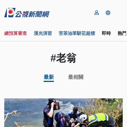
總預算審查
漢光演習
苦茶油苯駢芘超標
即時
熱門
#老翁
最新
最相關