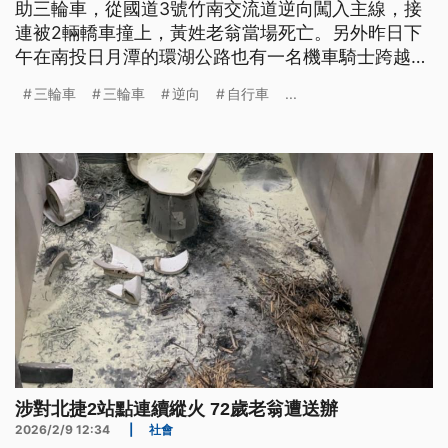
助三輪車，從國道3號竹南交流道逆向闖入主線，接
連被2輛轎車撞上，黃姓老翁當場死亡。另外昨日下
午在南投日月潭的環湖公路也有一名機車騎士跨越雙
黃線逆向行駛，撞上一名騎自行車的小學生，2人多
三輪車
三輪車
逆向
自行車
...
處受傷送醫。
涉對北捷2站點連續縱火 72歲老翁遭送辦
2026/2/9 12:34
|
社會