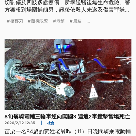
切割傷及四肢多處擦傷，所幸送醫後無生命危險。警
方獲報到場圍捕簡男，訊後依殺人未遂及傷害罪嫌移
送；檢察官考量殺人未遂屬重大犯罪，且簡男有逃亡
檳榔刀
隨機攻擊
老翁
晨運
...
及滅證之虞，向法院聲請羈押獲准。
8旬翁騎電輔三輪車逆向闖國3 連遭2車撞擊當場死亡
2026/2/12 12:35
|
社會
苗栗一名84歲的黃姓老翁昨（11）日晚間騎乘電動輔