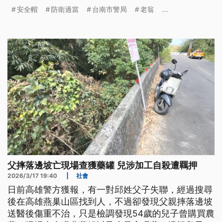
發後民代質疑執法過當，對此警方坦承員警防衛過當
安全帽
防衛過當
台南市警局
老翁
...
且情緒管控不佳，將進行懲處。
父摔落邊坡亡現場查獲藥罐 兒涉加工自殺遭羈押
2026/3/17 19:40
|
社會
日前高雄警方獲報，有一對邱姓父子失聯，經過搜尋
後在高雄燕巢山區找到人，不過卻發現父親摔落邊坡
送醫後傷重不治，只是檢調發現54歲的兒子曾購買農