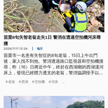
苗栗8旬失智老翁走失1日 警消在透過空拍機河床尋
獲
2026/7/17 12:34
|
地方
苗栗市一名患有失智症的8旬老翁，15日上午出門
後，家人找不到他。警消透過路口監視器和空拍機搜
尋，昨（16）日將近中午，終於在西湖鄉的西湖溪河
床上，發現已經體力透支的老翁，警消協調怪手以挖
斗將老翁順利搬運到河邊，送醫後無大礙。
老翁
西湖
空拍機
河床
...