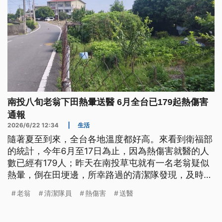
南投八旬老翁下田熱暈送醫 6月全台已179起熱傷害
通報
2026/6/22 12:34
|
生活
隨著夏至到來，全台各地溫度都好高。來看到衛福部
的統計，今年6月至17日為止，因為熱傷害就醫的人
數已經有179人；昨天在南投草屯就有一名老翁疑似
熱暈，倒在田埂邊，所幸路過的清潔隊發現，及時協
助並通報送醫。
老翁
清潔隊員
熱傷害
送醫