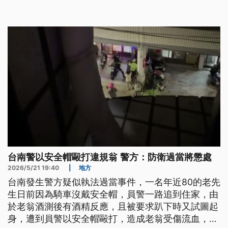
等鎖匠，自行攀爬外牆不慎失足，但確切原因還有待
警方進一步調查。
台南警以安全帽毆打違規翁 警方：防衛過當將懲處
2026/5/21 19:40
|
地方
台南發生警方疑似執法過當事件，一名年近80的老先
生日前因為騎車沒戴安全帽，員警一路追到住家，由
於老翁酒測後有酒精反應，且被要求趴下時又試圖起
身，遭到員警以安全帽毆打，造成老翁受傷流血，事