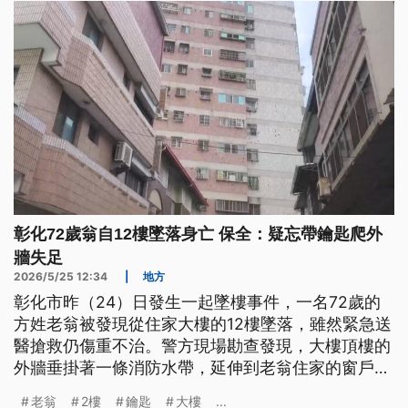
彰化72歲翁自12樓墜落身亡 保全：疑忘帶鑰匙爬外
牆失足
2026/5/25 12:34
|
地方
彰化市昨（24）日發生一起墜樓事件，一名72歲的
方姓老翁被發現從住家大樓的12樓墜落，雖然緊急送
醫搶救仍傷重不治。警方現場勘查發現，大樓頂樓的
外牆垂掛著一條消防水帶，延伸到老翁住家的窗戶
外。大樓保全表示，老翁疑似是因為忘記帶鑰匙又不
老翁
2樓
鑰匙
大樓
...