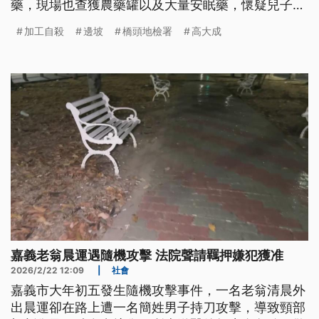
藥，現場也查獲農藥罐以及大量安眠藥，懷疑兒子涉
嫌加工自殺，法院最後裁定將他羈押，檢方也將相驗
加工自殺
邊坡
橋頭地檢署
高大成
遺體，查明老翁的死因，以釐清案情。
嘉義老翁晨運遇隨機攻擊 法院聲請羈押嫌犯獲准
2026/2/22 12:09
|
社會
嘉義市大年初五發生隨機攻擊事件，一名老翁清晨外
出晨運卻在路上遭一名簡姓男子持刀攻擊，導致頸部