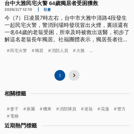
台中大雅民宅火警 64歲獨居者受困獲救
2026/2/7 12:10
|
社會
今（7）日凌晨7時左右，台中市大雅中清路4段發生
一起民宅火警，警消到場時發現冒出火煙，裏頭還有
一名64歲的老翁受困，所幸及時被救出送醫，初步了
解這名老翁長年獨居。社福團體表示，獨居長者往往
會面臨用火用電不慎，以及跌倒等狀況，造成生活的
民宅火警
獨居
消防人員
大雅
...
風險。
1
相關標籤
妻子
家屬
機車
消防隊員
老翁
花蓮
警方
電梯
近期熱門標籤