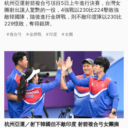
杭州亞運射箭複合弓項目5日上午進行決賽，台灣女
團射出讓人驚艷的一役，4強戰以230比224擊敗強
敵韓國隊，隨後進行金牌戰，則不敵印度隊以230比
229惜敗，奪得銀牌。
複合弓
金牌戰
印度
女團
杭州亞運／射下韓國但不敵印度 射箭複合弓女團摘