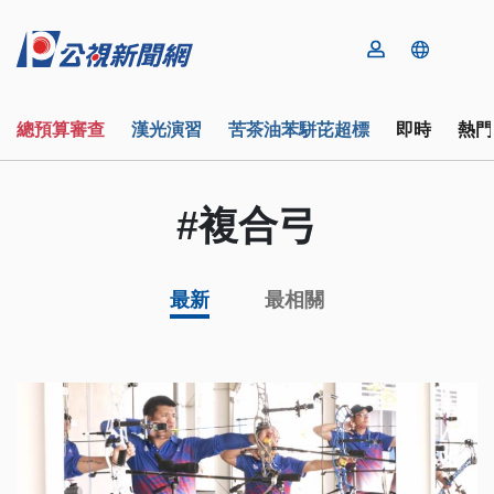
總預算審查
漢光演習
苦茶油苯駢芘超標
即時
熱門
#複合弓
最新
最相關