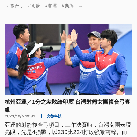
複合弓
射箭
帕運
獎牌
...
杭州亞運／1分之差敗給印度 台灣射箭女團複合弓奪
銀
2023/10/5 19:31
|
文教科技
亞運的射箭複合弓項目，上午決賽時，台灣女團表現
亮眼，先是4強戰，以230比224打敗強敵南韓。而