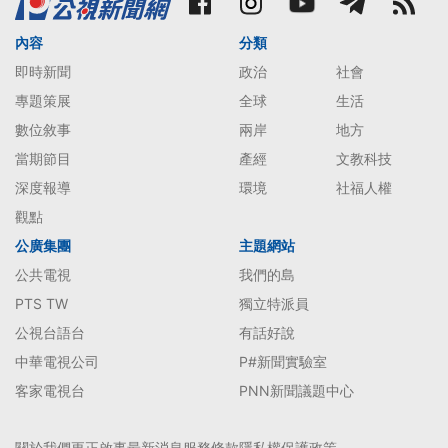
內容
分類
即時新聞
政治
社會
專題策展
全球
生活
數位敘事
兩岸
地方
當期節目
產經
文教科技
深度報導
環境
社福人權
觀點
公廣集團
主題網站
公共電視
我們的島
PTS TW
獨立特派員
公視台語台
有話好說
中華電視公司
P#新聞實驗室
客家電視台
PNN新聞議題中心
關於我們
更正啟事
最新消息
服務條款
隱私權保護政策