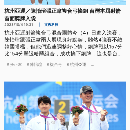
杭州亞運／陳怡瑄張正韋複合弓摘銅 台灣本屆射箭
首面獎牌入袋
2023/10/4 19:31
|
文教科技
杭州亞運射箭複合弓混合團體今（4）日進入決賽，
陳怡瑄跟張正韋兩人展現良好默契，雖然4強賽不敵
韓國搭檔，但他們迅速調整好心情，銅牌戰以157分
比154分擊退哈薩組合，成功摘下銅牌，這也是台灣
代表團本屆在射箭的第1面獎牌。
張正韋
陳怡瑄
複合弓
杭州亞運
...