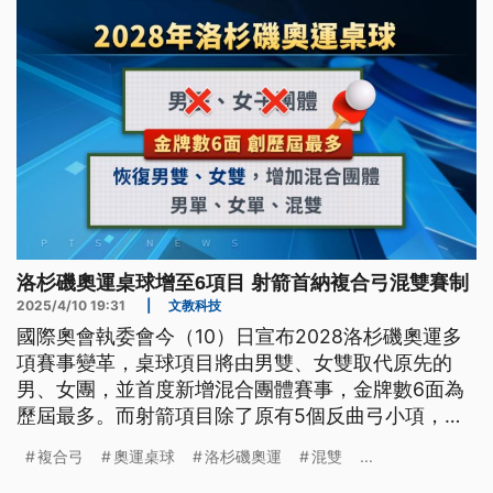
洛杉磯奧運桌球增至6項目 射箭首納複合弓混雙賽制
2025/4/10 19:31
|
文教科技
國際奧會執委會今（10）日宣布2028洛杉磯奧運多
項賽事變革，桌球項目將由男雙、女雙取代原先的
男、女團，並首度新增混合團體賽事，金牌數6面為
歷屆最多。而射箭項目除了原有5個反曲弓小項，首
次納入複合弓，並以混合團體（混雙）賽制登場。
複合弓
奧運桌球
洛杉磯奧運
混雙
...