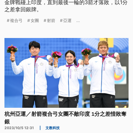
金牌戰碰上印度，直到最後一輪的3箭才落敗，以1分
之差拿回銀牌。
複合弓
女團
射箭
亞運
...
杭州亞運／射箭複合弓女團不敵印度 1分之差惜敗奪
銀
2023/10/5 12:31
|
文教科技