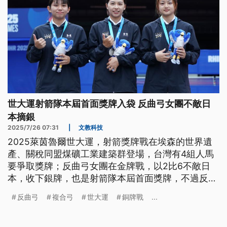
世大運射箭隊本屆首面獎牌入袋 反曲弓女團不敵日
本摘銀
2025/7/26 07:31
|
文教科技
2025萊茵魯爾世大運，射箭獎牌戰在埃森的世界遺
產、關稅同盟煤礦工業建築群登場，台灣有4組人馬
要爭取獎牌；反曲弓女團在金牌戰，以2比6不敵日
本，收下銀牌，也是射箭隊本屆首面獎牌，不過反曲
弓男團和複合弓男團、混雙，都在銅牌戰落敗，無緣
反曲弓
複合弓
世大運
銅牌戰
...
站上頒獎台。