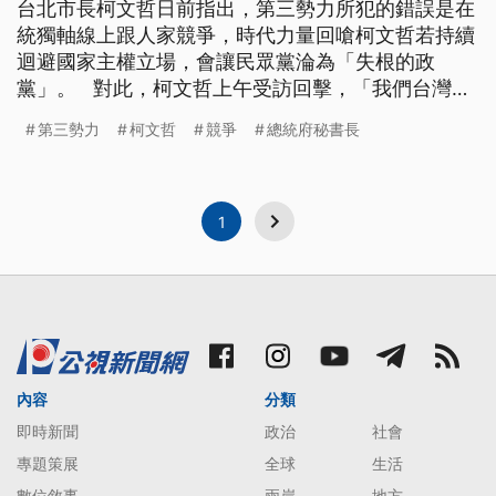
台北市長柯文哲日前指出，第三勢力所犯的錯誤是在
統獨軸線上跟人家競爭，時代力量回嗆柯文哲若持續
迴避國家主權立場，會讓民眾黨淪為「失根的政
黨」。 對此，柯文哲上午受訪回擊，「我們台灣的
主體性、台灣的優先性，我們是哪一個地方沒有做
第三勢力
柯文哲
競爭
總統府秘書長
到？我說奇怪，這個常常是這樣啦，我們需要的是明
治維新，不是義和團，兩岸一家親它只是留下一個迴
旋的空間，表達一個情感上的善意。」 而面對外界
質疑民眾黨名單沒有亮點，一席都
1
內容
分類
即時新聞
政治
社會
專題策展
全球
生活
數位敘事
兩岸
地方