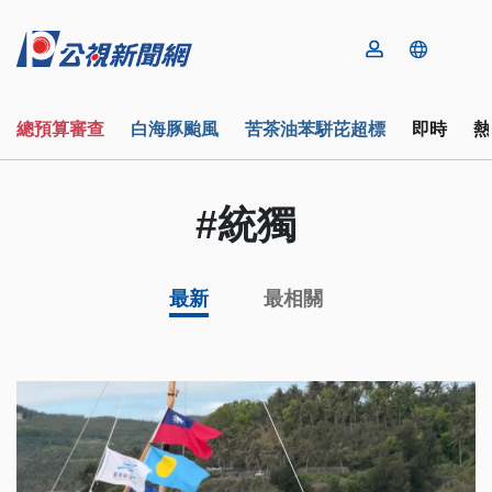
總預算審查
白海豚颱風
苦茶油苯駢芘超標
即時
熱
#統獨
最新
最相關