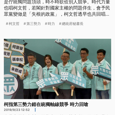
是佇統獨問題頂頭，時不時欲佮別人競爭。時代力量
也唱柯文哲，若閣針對國家主權的問題佯生，會予民
眾黨變做是「失根的政黨」，柯文哲透早也共回唱：
阮無需要義和團。 ==台北市長 柯文哲== 聽不懂 因
柯文哲
第三勢力
時力
總統府秘書長
為(時力)說你持續迴避國家主權 不是 我們台灣的主體
性 台灣的優先性 我們是哪一個地方沒有做到 我說奇
怪 這個常常是這樣啦 我們需要的是明治維新 不是義
和團 兩
柯指第三勢力錯在統獨軸線競爭 時力回嗆
2019/9/23 12:52
|