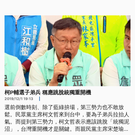
就是說，修憲工程要啟動了。先前民進黨立委陳亭妃
等人提案，要刪除憲法前言中的統一等字眼，認為不
合時宜，應改為因應國家發展之需要。具原住民身分
的民進黨立委伍麗華也提議，要
柯P輔選子弟兵 稱應跳脫統獨重開機
2019/12/1 19:13
|
選前倒數時刻、除了藍綠拚場，第三勢力也不敢放
鬆。民眾黨主席柯文哲來到台中，要為子弟兵拉抬人
氣。而提到第三勢力，柯文哲表示應該跳脫「統獨泥
沼」，台灣重開機才是關鍵。而親民黨主席宋楚瑜也