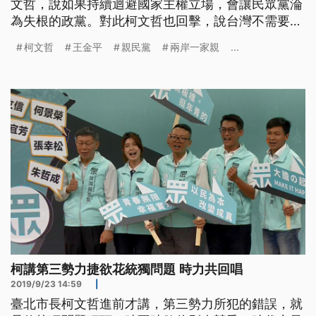
文哲，說如果持續迴避國家主權立場，會讓民眾黨淪
為失根的政黨。對此柯文哲也回擊，說台灣不需要義
和團。而目前不只郭柯王大聯盟的進展備受關切，王
柯文哲
王金平
親民黨
兩岸一家親
...
金平在今天，也透露會努力爭取親民黨的推薦參選。
身兼台灣民眾黨黨主席的台北市長柯文哲，週日公布
首波立委提名名單，還批評第三勢力所犯的錯誤，是
在統獨軸線上跟人家競爭。時
柯講第三勢力捷欲花統獨問題 時力共回唱
2019/9/23 14:59
|
臺北市長柯文哲進前才講，第三勢力所犯的錯誤，就