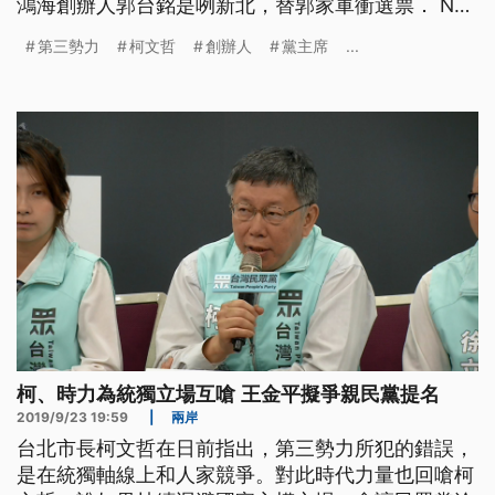
鴻海創辦人郭台銘是咧新北，替郭家軍衝選票． NS
隨著音樂動一動，台北市長柯文哲以主席身分，起了
第三勢力
柯文哲
創辦人
黨主席
...
大早來到台中大坑和民眾搏感情，也替子弟兵加油打
氣，力拚國會第三勢力可以站有一席之地．而柯文哲
提到第三勢力，坦言要出頭很難，應該跳脫統獨的泥
沼． ==台灣民眾黨主席 柯
柯、時力為統獨立場互嗆 王金平擬爭親民黨提名
2019/9/23 19:59
|
兩岸
台北市長柯文哲在日前指出，第三勢力所犯的錯誤，
是在統獨軸線上和人家競爭。對此時代力量也回嗆柯