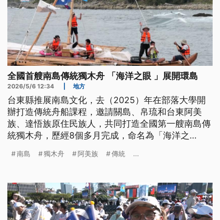
全國首艘南島傳統獨木舟 「海洋之眼 」展開環島
2026/5/6 12:34
|
地方
台東縣推展南島文化，去（2025）年在部落大學開
辦打造傳統舟船課程，邀請關島、帛琉和台東阿美
族、達悟族原住民族人，共同打造全國第一艘南島傳
統獨木舟，歷經8個多月完成，命名為「海洋之
眼」，6日清晨在台東新蘭漁港舉行下水啟航典禮，6
南島
獨木舟
阿美族
傳統
...
名接受訓練的船員預計用1個月的時間環島，重現南
島民族航海智慧並進行文化交流。