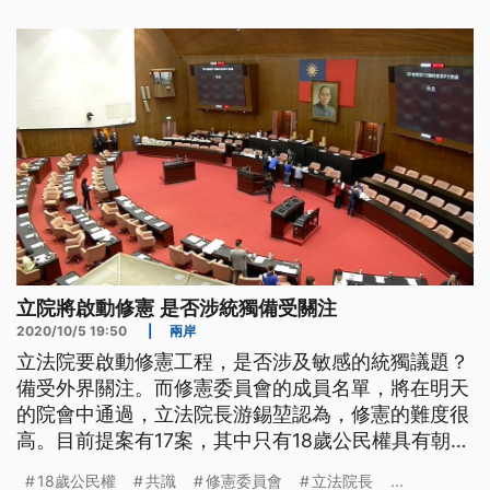
單獨作為，並非統獨兩派陣營所製造的衝突。
立院將啟動修憲 是否涉統獨備受關注
2020/10/5 19:50
|
兩岸
立法院要啟動修憲工程，是否涉及敏感的統獨議題？
備受外界關注。而修憲委員會的成員名單，將在明天
的院會中通過，立法院長游錫堃認為，修憲的難度很
高。目前提案有17案，其中只有18歲公民權具有朝野
高度共識。 立法院在這個會期成立修憲委員會，也
18歲公民權
共識
修憲委員會
立法院長
...