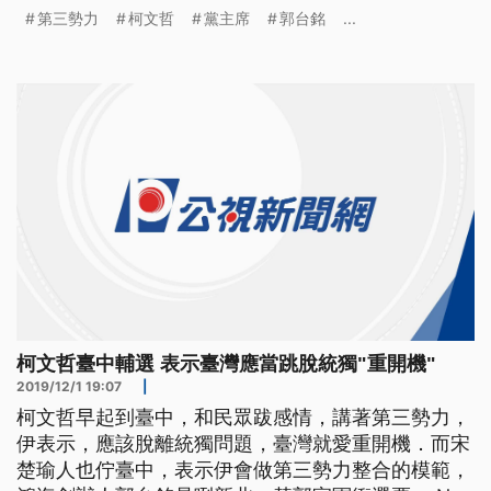
到台中，他說自己將作第三勢力、整合的範例。 隨
第三勢力
柯文哲
黨主席
郭台銘
...
著音樂動一動，台北市長柯文哲以主席身分，起了大
早來到台中大坑和民眾搏感情，也替子弟兵加油打
氣，力拚國會第三勢力可以占有一席之地。而柯文哲
提到第三勢力，坦言要出頭很難，應該
柯文哲臺中輔選 表示臺灣應當跳脫統獨"重開機"
2019/12/1 19:07
|
柯文哲早起到臺中，和民眾跋感情，講著第三勢力，
伊表示，應該脫離統獨問題，臺灣就愛重開機．而宋
楚瑜人也佇臺中，表示伊會做第三勢力整合的模範，