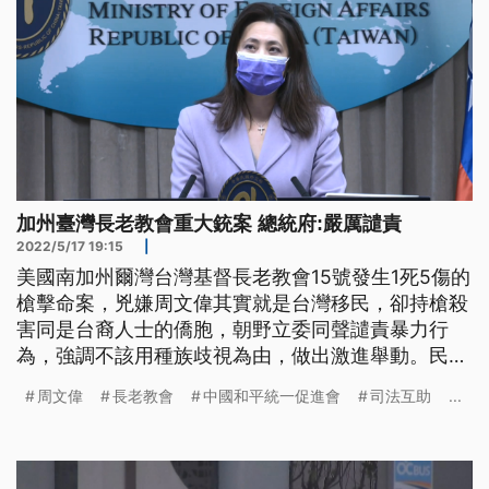
加州臺灣長老教會重大銃案 總統府:嚴厲譴責
2022/5/17 19:15
|
美國南加州爾灣台灣基督長老教會15號發生1死5傷的
槍擊命案，兇嫌周文偉其實就是台灣移民，卻持槍殺
害同是台裔人士的僑胞，朝野立委同聲譴責暴力行
為，強調不該用種族歧視為由，做出激進舉動。民進
黨立委陳亭妃表示，「我們希望所有的激進派份子，
周文偉
長老教會
中國和平統一促進會
司法互助
...
真的不要拿別人的生命開玩笑。」國民黨立委鄭正鈐
講，「追究他後續的背景，我倒覺得其實不是最重要
的事情，怎麼樣去弭平現在的傷口，可能更關鍵。」
總統府回應，嚴正譴責暴力行為，