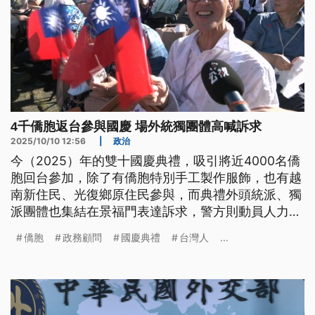
4千僑胞返台參與國慶 場外統獨團體高喊訴求
2025/10/10 12:56
|
政治
今（2025）年的雙十國慶典禮，吸引將近4000名僑
胞回台參加，除了有僑胞特別手工製作服飾，也有越
南新住民、光復鄉原住民參與，而典禮外頭統派、獨
派團體也集結在景福門表達訴求，警方則動員人力維
持秩序。
僑胞
政務顧問
國慶典禮
台灣人
...