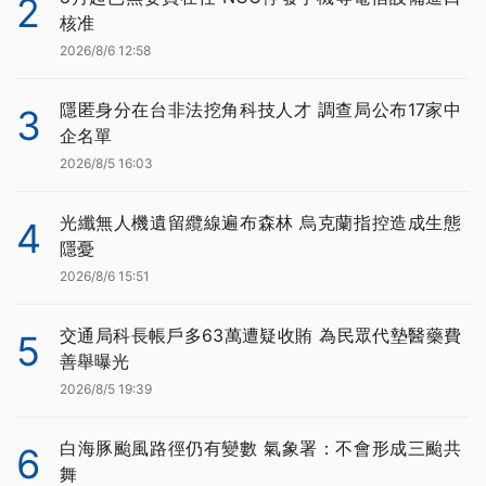
2
核准
2026/8/6 12:58
隱匿身分在台非法挖角科技人才 調查局公布17家中
3
企名單
2026/8/5 16:03
光纖無人機遺留纜線遍布森林 烏克蘭指控造成生態
4
隱憂
2026/8/6 15:51
交通局科長帳戶多63萬遭疑收賄 為民眾代墊醫藥費
5
善舉曝光
2026/8/5 19:39
白海豚颱風路徑仍有變數 氣象署：不會形成三颱共
6
舞