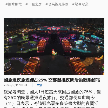
鍰，但業者還是繼續營業，所以才會採強制手段。
斷水斷電
日租套房
發展觀光條例
勒令歇業
...
國旅過夜旅遊僅占25% 交部擬推夜間活動鼓勵留宿
2025/9/11 19:31
|
生活
觀光署調查，國人1日遊當天來回占國旅的75%，僅
有25%的民眾選擇過夜旅行。交通部長陳世凱今
（11）日表示，將請觀光署多多策畫大型的夜間活