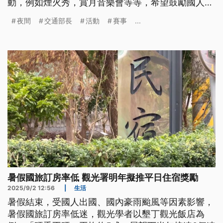
動，例如煙火秀，賞月音樂會等等，希望鼓勵國人在
活動當地留宿，增加觀光消費。
夜間
交通部長
活動
賽事
...
暑假國旅訂房率低 觀光署明年擬推平日住宿獎勵
2025/9/2 12:56
|
生活
暑假結束，受國人出國、國內豪雨颱風等因素影響，
暑假國旅訂房率低迷，觀光學者以墾丁觀光飯店為