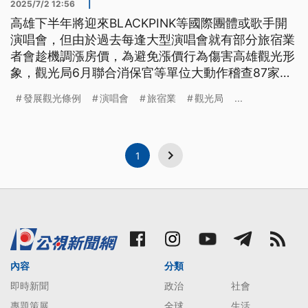
2025/7/2 12:56
|
高雄下半年將迎來BLACKPINK等國際團體或歌手開
演唱會，但由於過去每逢大型演唱會就有部分旅宿業
者會趁機調漲房價，為避免漲價行為傷害高雄觀光形
象，觀光局6月聯合消保官等單位大動作稽查87家旅
宿，其中3家有任意取消訂房或超收房價等違規狀
發展觀光條例
演唱會
旅宿業
觀光局
...
況，將依《發展觀光條例》開罰並要求限期改善。
1
內容
分類
即時新聞
政治
社會
專題策展
全球
生活