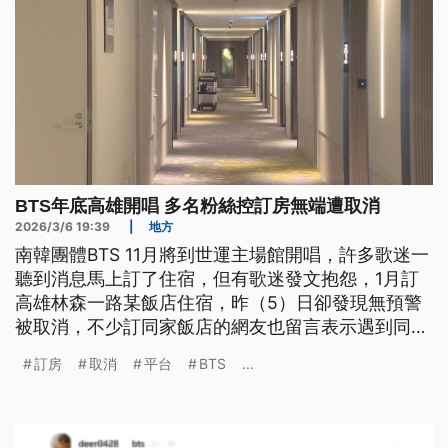
BTS年底高雄開唱 多名粉絲控訂房無端遭取消
2026/3/6 19:39
|
地方
南韓團體BTS 11月將到世運主場館開唱，許多歌迷一
聽到消息馬上訂了住宿，但有歌迷發文抱怨，1月訂
高雄林森一路某飯店住宿，昨（5）日卻發現無預警
被取消，不少訂同家飯店的網友也留言表示遇到同樣
狀況。觀光局介入了解後回應，是第三方訂房平台系
訂房
取消
平台
BTS
...
統，因短時間湧入大量訂單而系統異常，導致沒完成
訂房；訂房平台將全額退款，並加碼補償平台點數，
以降低對旅客行程的影響。