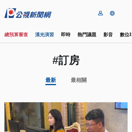
總預算審查
漢光演習
即時
熱門議題
影音
數位
#訂房
最新
最相關