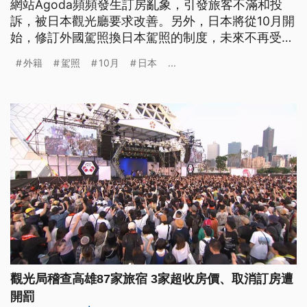
網站Agoda頻頻發生訂房亂象，引發旅客不滿和投
訴，被日本觀光廳要求改善。另外，日本將從10月開
始，修訂外國駕照換日本駕照的制度，未來不再受理
海外遊客在短期旅遊日本的情況下考日本駕照，但台
外籍
駕照
10月
日本
...
灣暫時不會受到影響。
觀光局稽查高雄87家旅宿 3家超收房價、取消訂房遭
開罰