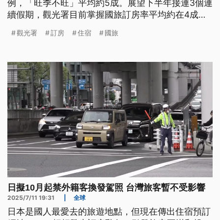
例，「旺季不旺」平均約5成。展望下半年接連3個連
續假期，觀光署目前掌握國旅訂房率平均約在4成，
而為了補起國旅平日離峰的缺口，預計明（2026）
觀光署
訂房
住宿
國旅
年推「平日住宿獎勵」鼓勵民眾出遊。
日擬10月起禁外籍客換發駕照 台灣旅客暫不受影響
2025/7/11 19:31
|
全球
日本是國人最愛去的旅遊地點，但現在傳出住宿預訂