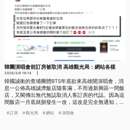
韓團演唱會前訂房被取消 高雄觀光局：網站各樣
2026/3/6 19:14
|
韓國誠衝的查埔團體BTS年底欲來高雄開演唱會，消
息一公佈高雄誠濟飯店隨客滿，不而過新興區一間飯
店，又閣傳出無代無誌取消人客訂房的代誌。因為這
間飯店一月底就捌發生一改，這改是完全無通知，觀
光局稽查，表示是訂房網站系統的問題。（新聞標
訂房
觀光局
網站
演唱會
題、導言為台語文）