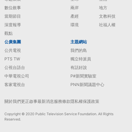
數位敘事
兩岸
地方
當期節目
產經
文教科技
深度報導
環境
社福人權
觀點
公廣集團
主題網站
公共電視
我們的島
PTS TW
獨立特派員
公視台語台
有話好說
中華電視公司
P#新聞實驗室
客家電視台
PNN新聞議題中心
關於我們
更正啟事
最新消息
服務條款
隱私權保護政策
Copyright © 2020 Public Television Service Foundation. All Rights
Reserved.