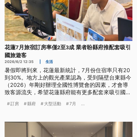
花蓮7月旅宿訂房率僅2至3成 業者盼縣府推配套吸引
國旅遊客
2026/6/2 12:35
|
生活
暑假即將到來，花蓮最新統計，7月份住宿率只有20
到30%。地方上的觀光產業認為，受到隔壁台東縣今
（2026）年剛好辦理全國性博覽會的因素，才會導
致客源流失，希望花蓮縣府能有更多配套來吸引國旅
遊客。
訂房
縣府
大型活動
7月
...