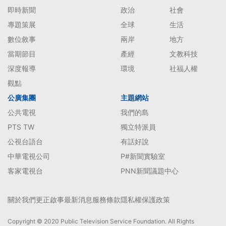
即時新聞
政治
社會
專題策展
全球
生活
數位敘事
兩岸
地方
當期節目
產經
文教科技
深度報導
環境
社福人權
觀點
公廣集團
主題網站
公共電視
我們的島
PTS TW
獨立特派員
公視台語台
有話好說
中華電視公司
P#新聞實驗室
客家電視台
PNN新聞議題中心
關於我們
更正啟事
最新消息
服務條款
隱私權保護政策
Copyright © 2020 Public Television Service Foundation. All Rights