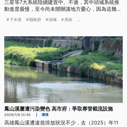
三星等7大系統陸續建置中。不過，其中頭城系統推
動進度最慢，至今尚未開辦讓地方憂心，因為這幾年
當地觀光發展快速，外來人口也愈來愈多，污水系統
下水道
縣政府
頭城
系統
...
有其必要。縣政府表示已報中央審核，希望2年內可
開辦。
鳳山溪屢遭污染變色 高市府：爭取專管截流設施
2026/1/6 12:45
|
環境
高雄鳳山溪遭違規排放狀況不少，去（2025）年11