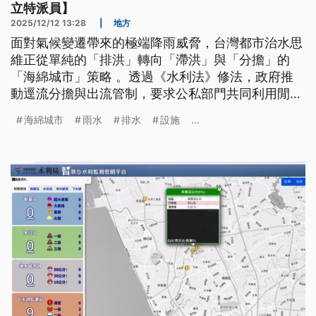
立特派員】
2025/12/12 13:28
|
地方
面對氣候變遷帶來的極端降雨威脅，台灣都市治水思
維正從單純的「排洪」轉向「滯洪」與「分擔」的
「海綿城市」策略 。透過《水利法》修法，政府推
動逕流分擔與出流管制，要求公私部門共同利用閒置
空間或開發基地設置滯洪設施，遲滯洪峰、減輕排水
海綿城市
雨水
排水
設施
...
系統壓力。然而，治水根本仍需回歸國土規劃，限制
易淹水地區開發，保留足夠的行水與漫淹空間，搭配
透水鋪面等技術，才能從源頭落實，建立城市與水共
生的調適韌性。