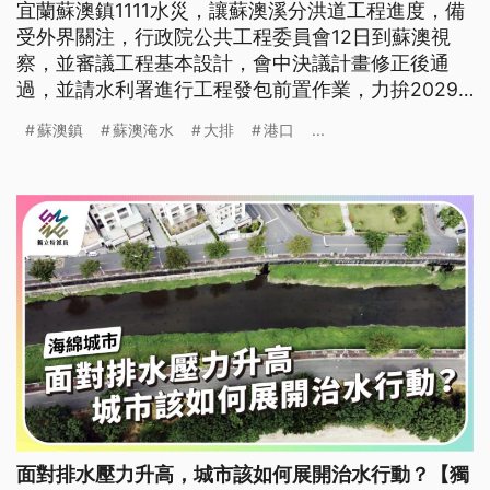
宜蘭蘇澳鎮1111水災，讓蘇澳溪分洪道工程進度，備
受外界關注，行政院公共工程委員會12日到蘇澳視
察，並審議工程基本設計，會中決議計畫修正後通
過，並請水利署進行工程發包前置作業，力拚2029
年完工。至於宜蘭縣政府針對馬賽地區淹水問題，提
蘇澳鎮
蘇澳淹水
大排
港口
...
出的相關計畫經費，行政院也承諾，納入氣候變遷河
川改善計畫支應。
面對排水壓力升高，城市該如何展開治水行動？【獨