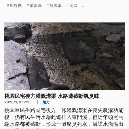
型餐廳沒有也已研擬相關政策，垃圾車處理廚餘量能
廚餘機
環保局
垃圾車
廚餘
...
足夠，目前暫無補助廚餘機計畫。
桃園民宅後方灌溉溝渠 水路遭截斷飄臭味
2026/3/6 12:35
|
地方
桃園區民生路民宅後方一條灌溉溝渠在喪失農灌功能
後，仍有民生污水藉此道排入東門溪，但近年頭尾兩
端水路都被截斷，形成一灘腐臭死水，溝渠水滿溢出