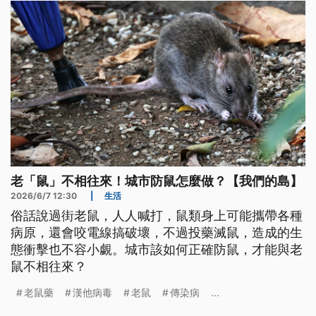
老「鼠」不相往來！城市防鼠怎麼做？【我們的島】
2026/6/7 12:30
|
生活
俗話說過街老鼠，人人喊打，鼠類身上可能攜帶各種
病原，還會咬電線搞破壞，不過投藥滅鼠，造成的生
態衝擊也不容小覷。城市該如何正確防鼠，才能與老
鼠不相往來？
老鼠藥
漢他病毒
老鼠
傳染病
...