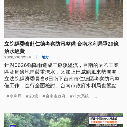
立院經委會赴仁德考察防汛整備 台南水利局爭20億
治水經費
2026/7/6 12:34
|
地方
針對0626強降雨造成三爺溪溢流，台南的太乙工業
區及周邊地區嚴重淹水，又加上巴威颱風來勢洶洶，
立法院經濟委員會6日南下台南市仁德區考察防汛整
備工作，進行全面檢討。台南市政府水利局也盤點各
地淹水痛點，向中央爭取20億元經費，執行防堵與疏
水利局
20億
台南市政府
排水系統
...
濬。