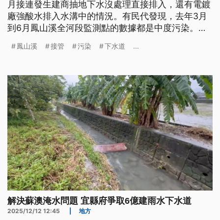
月接連發生建商抽地下水沒處理直接排入，還有電鍍
廠強酸水排入水溝中的情況。有民代發現，去年3月
到6⽉鳳山溪全河段監測點的數據都是中度污染。市
府回應，已經已向中央爭取污水專管截流等設施，也
鳳山溪
接管
污染
下水道
...
新增7處即時影像監測，一有異常就會自動關閉截流
站閘門，並進行相關處理。
解決蘇澳淹水問題 宜縣府爭取6億建雨水下水道
2025/12/12 12:45
|
地方