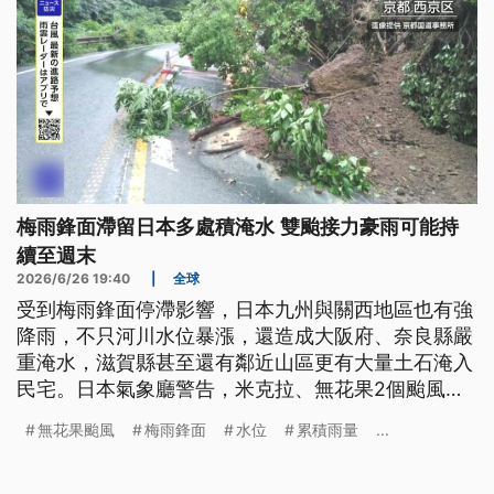
梅雨鋒面滯留日本多處積淹水 雙颱接力豪雨可能持
續至週末
2026/6/26 19:40
|
全球
受到梅雨鋒面停滯影響，日本九州與關西地區也有強
降雨，不只河川水位暴漲，還造成大阪府、奈良縣嚴
重淹水，滋賀縣甚至還有鄰近山區更有大量土石淹入
民宅。日本氣象廳警告，米克拉、無花果2個颱風持
續逼近日本，預計豪雨可能持續下到週末。
無花果颱風
梅雨鋒面
水位
累積雨量
...