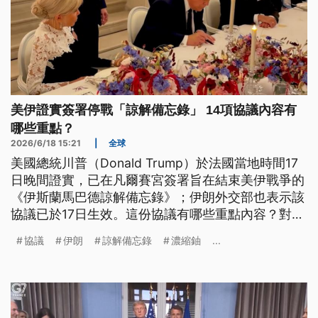
美伊證實簽署停戰「諒解備忘錄」 14項協議內容有
哪些重點？
2026/6/18 15:21
|
全球
美國總統川普（Donald Trump）於法國當地時間17
日晚間證實，已在凡爾賽宮簽署旨在結束美伊戰爭的
《伊斯蘭馬巴德諒解備忘錄》；伊朗外交部也表示該
協議已於17日生效。這份協議有哪些重點內容？對美
伊未來局勢可能造成什麼影響？
協議
伊朗
諒解備忘錄
濃縮鈾
...