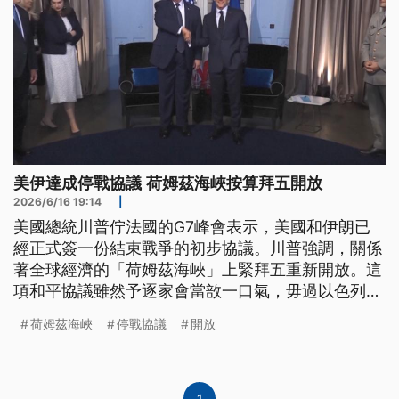
美伊達成停戰協議 荷姆茲海峽按算拜五開放
2026/6/16 19:14
|
美國總統川普佇法國的G7峰會表示，美國和伊朗已
經正式簽一份結束戰爭的初步協議。川普強調，關係
著全球經濟的「荷姆茲海峽」上緊拜五重新開放。這
項和平協議雖然予逐家會當敨一口氣，毋過以色列總
理納坦雅胡煞閣講絕對袂撤回軍隊，甚至唱講毋管敢
荷姆茲海峽
停戰協議
開放
有協議，攏袂使予伊朗有核武。(新聞標題、導言為
台語文)
1