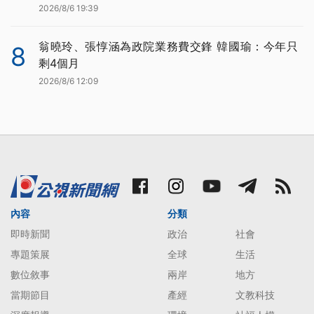
2026/8/6 19:39
翁曉玲、張惇涵為政院業務費交鋒 韓國瑜：今年只
8
剩4個月
2026/8/6 12:09
內容
分類
即時新聞
政治
社會
專題策展
全球
生活
數位敘事
兩岸
地方
當期節目
產經
文教科技