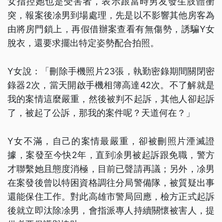
女指控她也是受害者，表示跟當時男友發生肢體衝
突，報案後凃男到場處理，先是以不影響其他房客為
由將房門鎖上，再假借辦案查看有無傷勢，誘騙Y女
脫衣，還要求擺出特定姿勢配合拍照。
Y女說：「刪除手機照片23張，執勤密錄期間關閉密
錄器2次，當天開啟手機相簿高達42次。不了解就是
我的案情這麼嚴重，然後被判不起訴，其他人卻起訴
了，被起了公訴，那我的案件呢？天道何在？」
Y女不滿，自己的案情最嚴重，卻被刪照片湮滅證
據，案發至今快2年，直到凃男被起訴跟免職，警方
才聯繫她且態度消極，目前已聲請再議；另外，凃男
在案發後曾以特困資格調往分局警備隊，被質疑出事
還能保住工作。對此高雄市警局回應，檢方正式起訴
後就立即汰除凃男，會指派專人持續關懷被害人，提