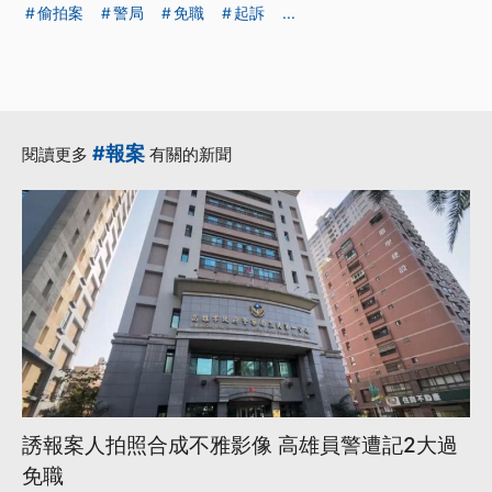
偷拍案
警局
免職
起訴
...
#報案
閱讀更多
有關的新聞
誘報案人拍照合成不雅影像 高雄員警遭記2大過
免職