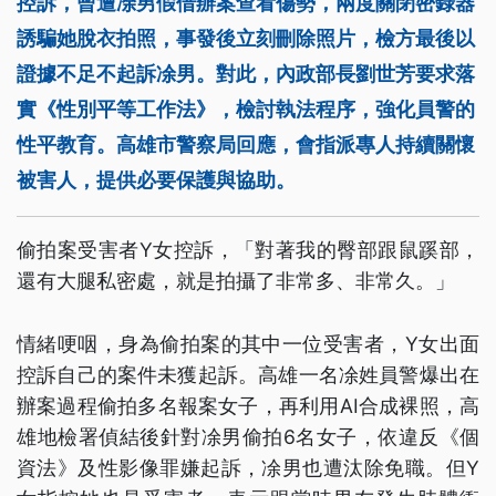
控訴，曾遭凃男假借辦案查看傷勢，兩度關閉密錄器
誘騙她脫衣拍照，事發後立刻刪除照片，檢方最後以
證據不足不起訴凃男。對此，內政部長劉世芳要求落
實《性別平等工作法》，檢討執法程序，強化員警的
性平教育。高雄市警察局回應，會指派專人持續關懷
被害人，提供必要保護與協助。
偷拍案受害者Y女控訴，「對著我的臀部跟鼠蹊部，
還有大腿私密處，就是拍攝了非常多、非常久。」
情緒哽咽，身為偷拍案的其中一位受害者，Y女出面
控訴自己的案件未獲起訴。高雄一名凃姓員警爆出在
辦案過程偷拍多名報案女子，再利用AI合成裸照，高
雄地檢署偵結後針對凃男偷拍6名女子，依違反《個
資法》及性影像罪嫌起訴，凃男也遭汰除免職。但Y