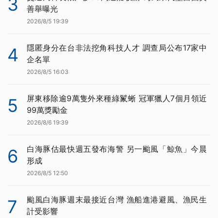
3
善舉曝光
2026/8/5 19:39
隱匿身分在台非法挖角科技人才 調查局公布17家中
4
企名單
2026/8/5 16:03
屏東移除逾9萬隻外來種綠鬣蜥 冠軍獵人7個月領近
5
99萬獎勵金
2026/8/6 19:39
白海豚估最快週五發布海警 另一颱風「鯨魚」今晨
6
形成
2026/8/5 12:50
颱風白海豚週末最接近台灣 漁船進港避風、漁民生
7
計受影響