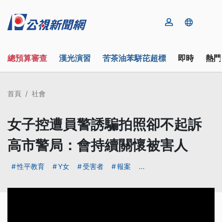
總預算審查
漢光演習
苦茶油苯駢芘超標
即時
熱門
首頁
社會
女子控遭員警誘騙拍照卻不起訴
高市警局：會持續關懷被害人
性平教育
Y女
受害者
報案
...