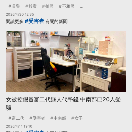
員警
報案
拍照
不雅照
...
2026/4/30 12:35
#受害者
閱讀更多
有關的新聞
女被控假冒富二代誆人代墊錢 中南部已20人受
騙
富二代
受害者
中南部
女子
2026/4/11 19:10