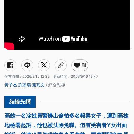
讚
發布時間：
2026/5/19 12:35
更新時間：
2026/5/19 15:47
黃子杰
許家瑞
謝其文
/ 綜合報導
高雄一名凃姓員警爆出偷拍多名報案女子，遭到高雄
地檢署起訴，他也被汰除免職。但有受害者Y女出面