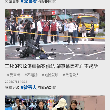
#受害者
閱讀更多
有關的新聞
三峽3死12傷車禍案偵結 肇事翁因死亡不起訴
受害者
不起訴
危險駕駛
故意殺人
2025/7/14 19:31
#被害人
閱讀更多
有關的新聞