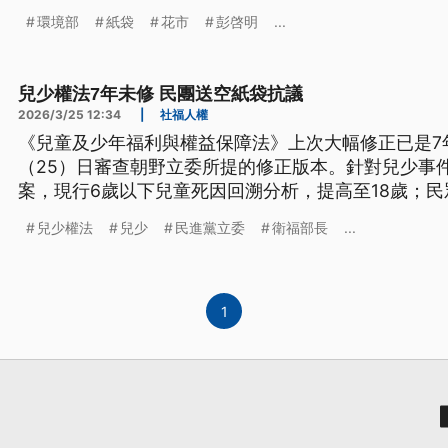
環境部
紙袋
花市
彭啓明
...
兒少權法7年未修 民團送空紙袋抗議
2026/3/25 12:34
|
社福人權
《兒童及少年福利與權益保障法》上次大幅修正已是7
（25）日審查朝野立委所提的修正版本。針對兒少事
案，現行6歲以下兒童死因回溯分析，提高至18歲；
布姓名，還要公布相片；國民黨多位立委主張提高罰
兒少權法
兒少
民進黨立委
衛福部長
...
1