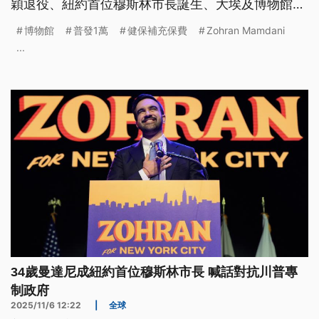
穎退役、紐約首位穆斯林市長誕生、大埃及博物館正
式開幕。
博物館
普發1萬
健保補充保費
Zohran Mamdani
...
34歲曼達尼成紐約首位穆斯林市長 喊話對抗川普專
制政府
2025/11/6 12:22
|
全球