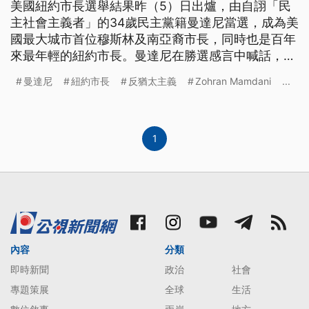
美國紐約市長選舉結果昨（5）日出爐，由自詡「民
主社會主義者」的34歲民主黨籍曼達尼當選，成為美
國最大城市首位穆斯林及南亞裔市長，同時也是百年
來最年輕的紐約市長。曼達尼在勝選感言中喊話，稱
要在任內對抗川普的專制政府，並解決民眾住房危
曼達尼
紐約市長
反猶太主義
Zohran Mamdani
...
機。對此，川普批評曼達尼是「共產主義者」。
1
內容
分類
即時新聞
政治
社會
專題策展
全球
生活