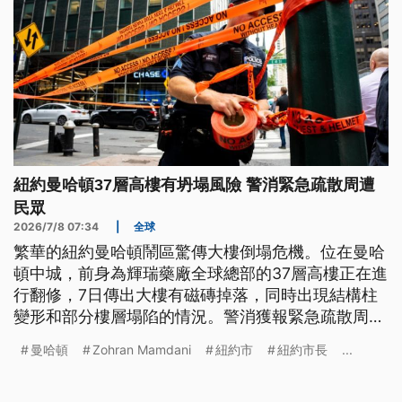
紐約曼哈頓37層高樓有坍塌風險 警消緊急疏散周遭
民眾
2026/7/8 07:34
|
全球
繁華的紐約曼哈頓鬧區驚傳大樓倒塌危機。位在曼哈
頓中城，前身為輝瑞藥廠全球總部的37層高樓正在進
行翻修，7日傳出大樓有磁磚掉落，同時出現結構柱
變形和部分樓層塌陷的情況。警消獲報緊急疏散周遭
民眾，封鎖附近街道，紐約市長強調目前大樓狀態很
曼哈頓
Zohran Mamdani
紐約市
紐約市長
...
不穩定。