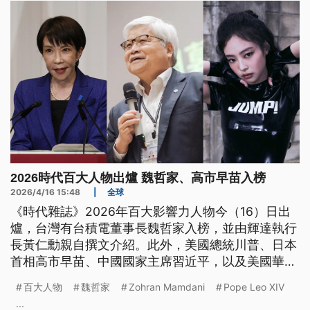
2026時代百大人物出爐 魏哲家、高市早苗入榜
2026/4/16 15:48
|
全球
《時代雜誌》2026年百大影響力人物今（16）日出
爐，台灣有台積電董事長魏哲家入榜，並由輝達執行
長黃仁勳親自撰文介紹。此外，美國總統川普、日本
首相高市早苗、中國國家主席習近平，以及美國華裔
花滑選手劉美賢、K-pop女團BLACKPINK成員Jennie
百大人物
魏哲家
Zohran Mamdani
Pope Leo XIV
等人都上榜。
...