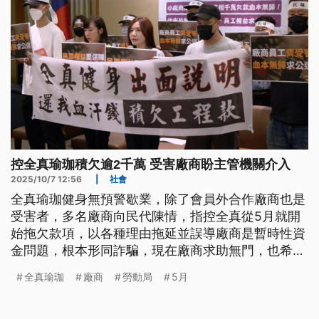
控全真瑜珈積欠逾2千萬 受害廠商盼主管機關介入
2025/10/7 12:56
|
社會
全真瑜珈健身無預警歇業，除了會員外合作廠商也是
受害者，多名廠商向民代陳情，指控全真從5月就開
始拖欠款項，以各種理由拖延並誤導廠商是暫時性資
金問題，根本形同詐騙，現在廠商求助無門，也希望
主管機關可以積極介入來協助。
全真瑜珈
廠商
勞動局
5月