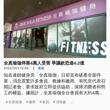
全真瑜珈停業4萬人受害 爭議款恐達4.2億
2025/10/3 12:56
|
生活
知名連鎖健身房「全真瑜珈」日前宣布破產全面停
業，消息震驚許多會員、教練和廠商。有民意代表召
開記者會，要求政府立即提供協助，保障消費者和勞
工的權益。據統計，全真瑜珈全台會員有大約4萬
人，消費爭議金額恐怕高達4.2億以上，許多會員和
全真瑜珈
廠商
會員
消保處
...
受害廠商擔心求償無門。行政院消保處則表示，下週