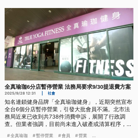
會找各主管機關開會討論，不排除透過團體訴訟保障
消費者權益。
全真瑜珈6分店暫停營業 法務局要求9/30提退費方案
2025/9/28 12:31
|
社會
知名連鎖健身品牌「全真瑜珈健身」，近期突然宣布
全台6個分店暫停營業，引發大批會員不滿。北市法
務局近來已收到共738件消費申訴，展開了行政調
查。但業者強調，目前尚未進入破產或清算程序，正
積極爭取股東資金挹注。對此法務局則要求全真公
全真瑜珈
暫停營業
會員
營業
...