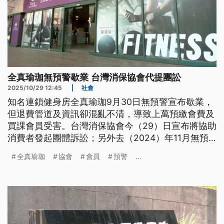
全真瑜珈無預警歇業 台灣消保協會代提團訟
2025/10/29 12:45
|
社會
知名連鎖健身房全真瑜珈9月30日無預警宣布歇業，
但退費管道及資訊卻混亂不清，導致上萬預繳會費及
買課會員受害。台灣消保協會今（29）日宣布將協助
消費者發起團體訴訟；另外去（2024）年11月無預
警取消的高雄島嶼音樂祭，至今仍有近4000張票券
全真瑜珈
協會
會員
預警
...
沒有退費，台灣消保協會同樣也將介入。