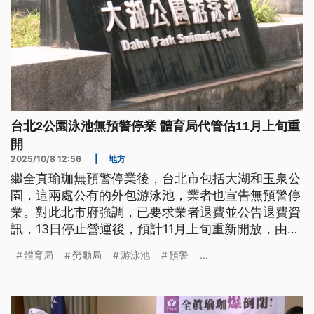
台北2公園泳池無預警停業 體育局代管估11月上旬重
開
2025/10/8 12:56
|
地方
繼全真瑜珈無預警停業後，台北市包括大湖和玉泉公
園，這兩處公有的外包游泳池，業者也宣告無預警停
業。對此北市府強調，已要求業者退費並公告退費資
訊，13日停止營運後，預計11月上旬重新開放，由體
育局先行營運，明（2026）年重啟招商程序。
體育局
勞動局
游泳池
預警
...