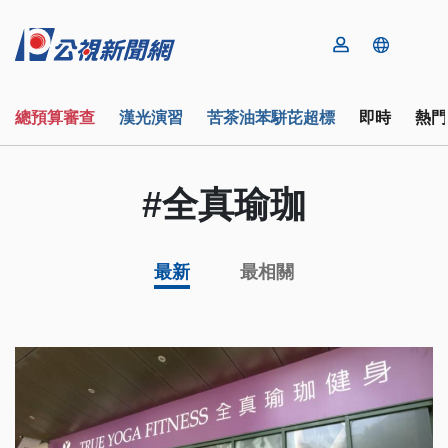
總預算審查
漢光演習
苦茶油苯駢芘超標
即時
熱門
#全真瑜珈
最新
最相關