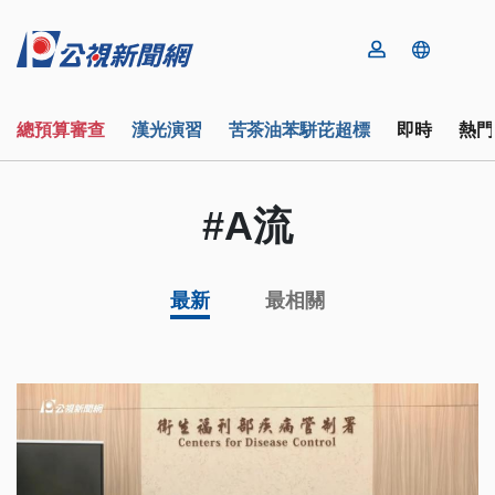
總預算審查
漢光演習
苦茶油苯駢芘超標
即時
熱門
#A流
最新
最相關