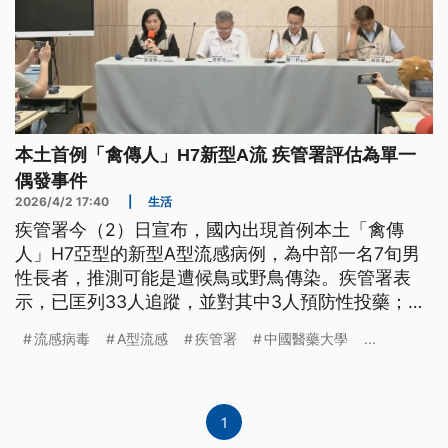
本土首例「禽傳人」H7新型A流 疾管署評估為單一
偶發事件
2026/4/2 17:40
|
生活
疾管署今（2）日宣布，國內出現首例本土「禽傳
人」H7亞型的新型A型流感病例，為中部一名7旬男
性長者，推測可能是遭候鳥或野鳥傳染。疾管署表
示，已匡列33人追蹤，並對其中3人預防性投藥；染
疫個案的6名家人與其工作的養殖場禽類採檢結果則
流感病毒
A型流感
疾管署
中國醫藥大學
...
皆為陰性，評估本案應為單一偶發事件，疫情暫無擴
大之虞。
1