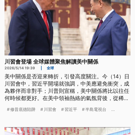
川習會登場 全球媒體聚焦解讀美中關係
2026/5/14 19:39
|
全球
美中關係是否迎來轉折，引發高度關注。今（14）日
川習會中，習近平開場就強調，中美應避免衝突，成
為夥伴而非對手；川普則宣稱，美中關係將比以往任
何時候都更好。在美中領袖熱絡的氣氛背後，從稀
土、伊朗到關稅貿易，都成了全球媒體關注與解讀的
修昔底德陷阱
川習會
習近平
半島電視台
...
熱點。