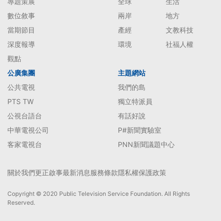
專題策展
全球
生活
數位敘事
兩岸
地方
當期節目
產經
文教科技
深度報導
環境
社福人權
觀點
公廣集團
主題網站
公共電視
我們的島
PTS TW
獨立特派員
公視台語台
有話好說
中華電視公司
P#新聞實驗室
客家電視台
PNN新聞議題中心
關於我們
更正啟事
最新消息
服務條款
隱私權保護政策
Copyright © 2020 Public Television Service Foundation. All Rights
Reserved.