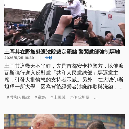
土耳其在野黨魁遭法院裁定罷黜 警闖黨部強制驅離
2026/5/25 19:39
|
全球
土耳其這幾天不平靜，先是首都安卡拉警方，以催淚
瓦斯強行進入反對黨「共和人民黨總部」驅逐黨主
席，引發大批憤怒的支持者示威。另外，在大城伊斯
坦堡一所大學，因為背後經營者涉嫌詐欺與洗錢，造
成學校關閉，上千名學生在校門口示威3天，今
共和人民黨
黨魁
土耳其
伊斯坦堡
...
（25）日終於盼到了轉圜，總統親自下令學校重開。