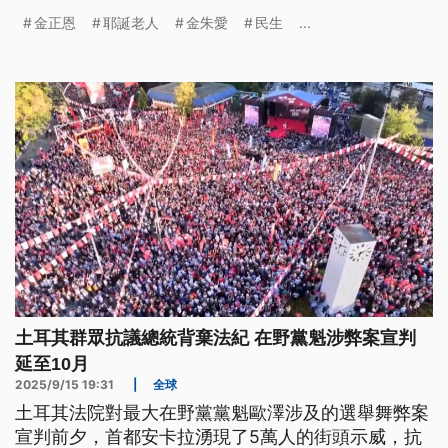
金正恩
耶誕老人
金朱愛
民生
...
土耳其群眾抗議總統背棄法紀 在野黨魁涉弊案宣判
延至10月
2025/9/15 19:31
|
全球
土耳其法院對最大在野黨黨魁歐澤涉及的選舉舞弊案
宣判前夕，首都安卡拉湧現了5萬人的街頭示威，抗