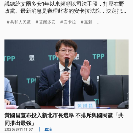
議總統艾爾多安1年以來頻頻以司法手段，打壓在野
政黨。最新消息是審理此案的安卡拉法院，決定把判
決日期延後到10月24日。
共和人民黨
艾爾多安
安卡拉
黨魁
...
黃國昌宣布投入新北市長選舉 不排斥與國民黨「共
同推出最強」
2025/8/11 11:57
|
政治