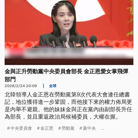
金與正升勞動黨中央委員會部長 金正恩愛女掌飛彈
部門
2026/2/24 20:09
|
全球
北韓領導人金正恩在勞動黨第9次代表大會連任總書
記，地位獲得進一步鞏固，而他接下來的權力佈局更
是內舉不避親。他的妹妹金與正在黨內由副部長升任
為部長，並且重返政治局候補委員，大權在握。
中央委員會
金正恩
勞動黨
黨中央
...