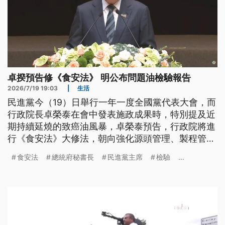
卓揆預告修《食安法》 明公布問題油檢驗報告
2026/7/19 19:03
|
生活
民進黨今（19）日舉行一年一度全國黨代表大會，而
行政院長卓榮泰在會中發表施政成果時，特別提及近
期持續延燒的致癌油風暴，卓榮泰預告，行政院將進
行《食安法》大修法，朝向強化源頭管理、製程管理
等五大方向，明日也會公布所有問題油品的檢驗報
食安法
總統府秘書長
民進黨主席
檢驗
...
告，力求讓民眾安心。總統府秘書長潘孟安則表示，
希望中央、地方一起合作，避免類似事情再度發生。