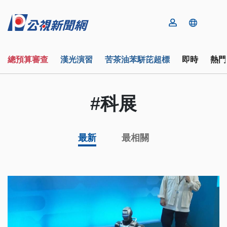
總預算審查
漢光演習
苦茶油苯駢芘超標
即時
熱門
#科展
最新
最相關