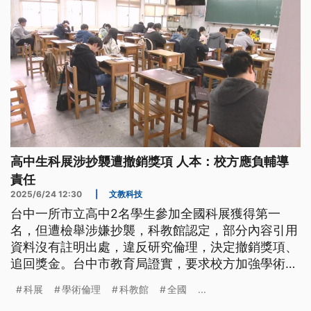
高中生科展涉抄襲遭撤銷獎項 人本：校方應負輔導
責任
2025/6/24 12:30
|
文教科技
台中一所市立高中2名學生參加全國科展獲得第一
名，但遭檢舉涉嫌抄襲，科教館認定，部分內容引用
資料沒有註明出處，違反研究倫理，決定撤銷獎項、
追回獎金。台中市教育局證實，要求校方加強學術倫
理教育。人本則認為，學生背負成績壓力，校方要負
科展
學術倫理
科教館
全國
...
起輔導責任。