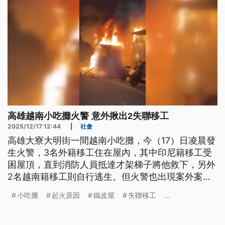
高雄越南小吃攤火警 意外揪出2失聯移工
2025/12/17 12:44
|
社會
高雄大寮大明街一間越南小吃攤，今（17）日凌晨發
生火警，3名外籍移工住在屋內，其中印尼籍移工受
困屋頂，直到消防人員抵達才架梯子將他救下，另外
2名越南籍移工則自行逃生。但火警也出現案外案，
警消調查起火原因時，意外發現2名越南籍移工都是
小吃攤
起火原因
鐵皮屋
失聯移工
...
失聯移工，目前已帶回警局調查，訊後將移送移民
署。