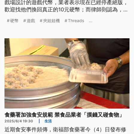
戲場設計的遊戲代幣，業者表示現在已經停產絕版，
歡迎找他們換回真正的10元硬幣；而律師則認為，如
果是設計上可明顯看出與真幣不同，通常不會被認為
硬幣
遊戲
夾娃娃機
Threads
...
是「偽造貨幣」，但刻意使用假幣交易，最高則可能
會吃上10年的刑責。
食藥署加強食安規範 禁食品業者「摸錢又碰食物」
2025/6/4 19:30
|
生活
近期食安事件頻傳，衛福部食藥署今（4）日發布修