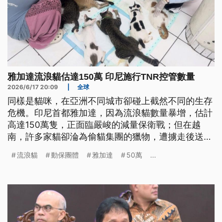
雅加達流浪貓估達150萬 印尼施行TNR控管數量
2026/6/17 20:09
|
全球
同樣是貓咪，在亞洲不同城市卻碰上截然不同的生存
危機。印尼首都雅加達，因為流浪貓數量暴增，估計
高達150萬隻，正面臨嚴峻的減量保衛戰；但在越
南，許多家貓卻淪為偷貓集團的獵物，遭擄走後送往
屠宰場，當成貓肉販售。
流浪貓
動保團體
雅加達
50萬
...