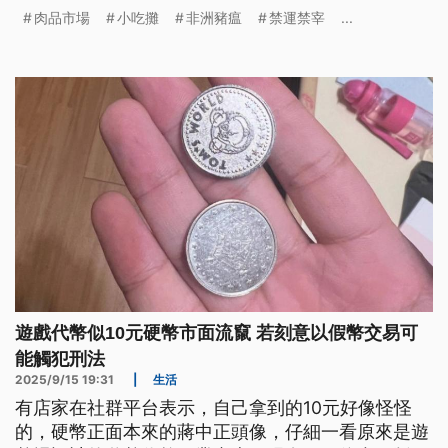
及，如果沒有豬肉，就只能停止營業，覺得很無奈，
肉品市場
小吃攤
非洲豬瘟
禁運禁宰
...
但也沒辦法。
遊戲代幣似10元硬幣市面流竄 若刻意以假幣交易可
能觸犯刑法
2025/9/15 19:31
|
生活
有店家在社群平台表示，自己拿到的10元好像怪怪
的，硬幣正面本來的蔣中正頭像，仔細一看原來是遊