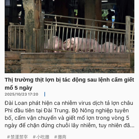
Thị trường thịt lợn bị tác động sau lệnh cấm giết
mổ 5 ngày
2025/10/23 17:20
|
Đài Loan phát hiện ca nhiễm virus dịch tả lợn châu
Phi đầu tiên tại Đài Trung. Bộ Nông nghiệp tuyên
bố, cấm vận chuyển và giết mổ lợn trong vòng 5
ngày để chặn đứng chuỗi lây nhiễm, tuy nhiên đã
có 28
禁運禁宰
小吃攤
攤商