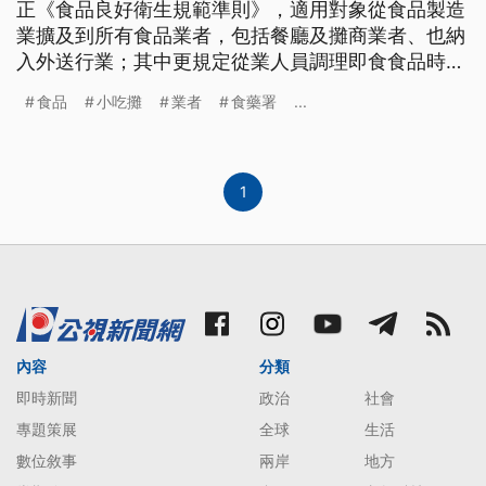
正《食品良好衛生規範準則》，適用對象從食品製造
業擴及到所有食品業者，包括餐廳及攤商業者、也納
入外送行業；其中更規定從業人員調理即食食品時，
手部不得同時摸錢又處理食物，若發現業者違反相關
食品
小吃攤
業者
食藥署
...
規定，最高可處2億元罰鍰。
1
內容
分類
即時新聞
政治
社會
專題策展
全球
生活
數位敘事
兩岸
地方