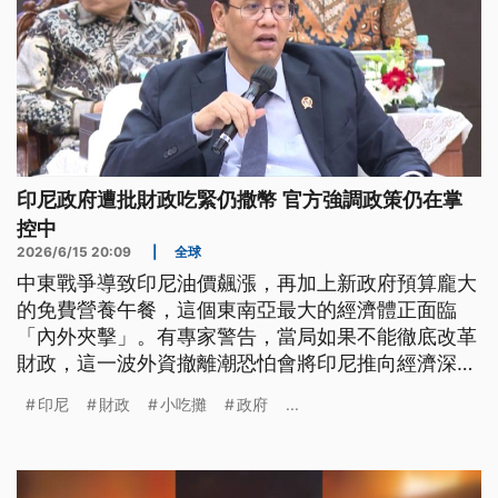
印尼政府遭批財政吃緊仍撒幣 官方強調政策仍在掌
控中
2026/6/15 20:09
|
全球
中東戰爭導致印尼油價飆漲，再加上新政府預算龐大
的免費營養午餐，這個東南亞最大的經濟體正面臨
「內外夾擊」。有專家警告，當局如果不能徹底改革
財政，這一波外資撤離潮恐怕會將印尼推向經濟深
淵。
印尼
財政
小吃攤
政府
...