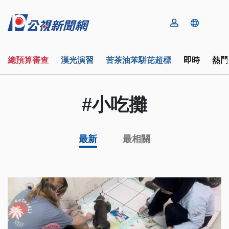
總預算審查
漢光演習
苦茶油苯駢芘超標
即時
熱門
#小吃攤
最新
最相關