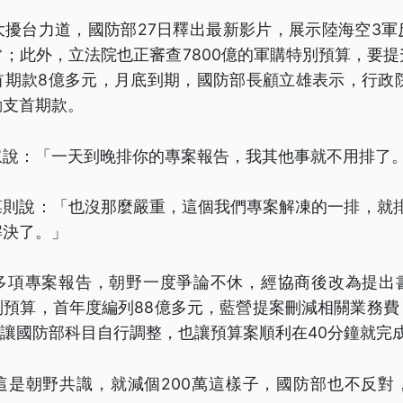
大擾台力道，國防部27日釋出最新影片，展示陸海空3軍
；此外，立法院也正審查7800億的軍購特別預算，要
首期款8億多元，月底到期，國防部長顧立雄表示，行政院
動支首期款。
叡說：「一天到晚排你的專案報告，我其他事就不用排了
則說：「也沒那麼嚴重，這個我們專案解凍的一排，就排
解決了。」
多項專案報告，朝野一度爭論不休，經協商後改為提出
別預算，首年度編列88億多元，藍營提案刪減相關業務費
意讓國防部科目自行調整，也讓預算案順利在40分鐘就完
這是朝野共識，就減個200萬這樣子，國防部也不反對