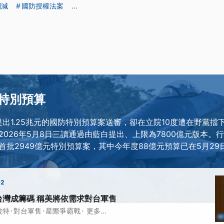
刪減
國防授權法案
...
特別預算
提出1.25兆元的國防特別預算案送審，卻在立院10度遭在野黨
026年5月8日三讀通過由藍白提出、上限為7800億元版本。行
首批2949億元特別預算案，其中今年度88億元預算已在5月29
22
台灣成籌碼 稱美將依需求對台軍售
·
·
·
波特
對台軍售
星際爭霸戰
更多...