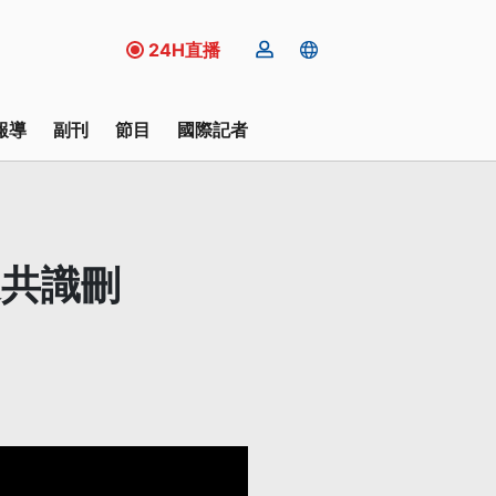
24H直播
報導
副刊
節目
國際記者
達共識刪