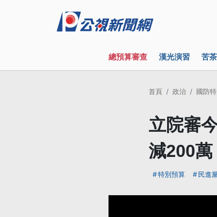
總預算審查
漢光演習
苦茶
首頁
政治
國防特
立院審今
減200萬
特別預算
民進