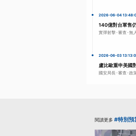
2026-06-04 13:48:
140億對台軍售
·
·
實彈射擊
審查
無
2026-06-03 13:13:
盧比歐重申美國對
·
·
國安局長
審查
政
#特別預
閱讀更多