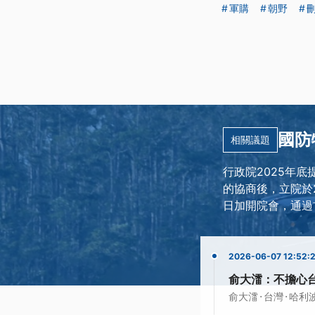
軍購
朝野
國防
相關議題
行政院2025年底
的協商後，立院於2
日加開院會，通過
2026-06-07 12:52:
俞大㵢：不擔心
·
·
俞大㵢
台灣
哈利