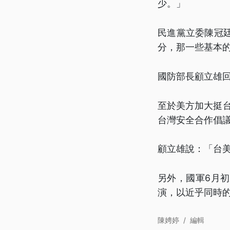
少。」
民進黨立委陳冠
分，那一些基本
國防部長顧立雄
至於美方加大挺台
台灣安全合作倡議
顧立雄說：「台
另外，國軍6月
演，以近乎同時
陳娉婷
/
編輯