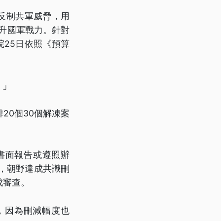
反制共軍威脅，用
提升國軍戰力。針對
25日依照《預算
。」
20個30個解凍案
書面報告或遵照辦
，朝野達成共識刪
成審查。
，因為刪減幅度也