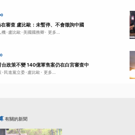
00
仍在審查 盧比歐：未暫停、不會徵詢中國
·
·
·
人機
盧比歐
美國國務卿
更多...
00
台政策不變 140億軍售案仍在白宮審查中
·
·
·
策
民進黨立委
盧比歐
更多...
算
有關的新聞