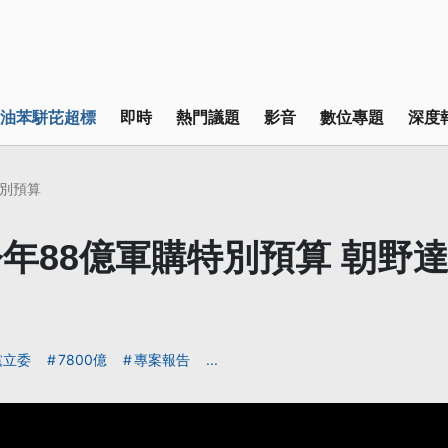
油苯駢芘超標
即時
熱門議題
影音
數位專題
深度
別預算
年88億軍購特別預算 朝野
黨立委
7800億
專案報告
...