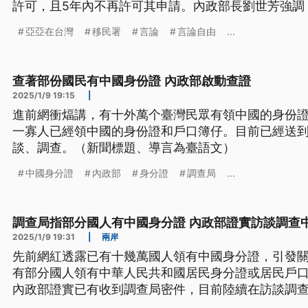
許可，且5年內不再許可其申請。內政部長劉世芳強調
禮物，也絕非武力統戰或武力侵犯台灣的藉口。
亞亞在台灣
移民署
言論
言論自由
...
查著部份國民有中國身份證 內政部啟動查證
2025/1/9 19:15
|
進前網衝煏講，有十外萬个臺灣民眾有領中國的身份
一寡人已經領中國的身份證和戶口簿仔。目前已經送
談、調查。（新聞標題、導言為臺語文）
中國身分證
內政部
身分證
調查局
...
調查局指部分國人有中國身分證 內政部證實訪談調查
2025/1/9 19:31
|
兩岸
先前網紅透露已有十幾萬國人領有中國身分證，引發
有部分國人領有中華人民共和國居民身分證或居民戶
內政部證實已有收到調查局密件，目前陸續在訪談調查
示，有的其實是台灣地區的人民，到中國大陸去拿身