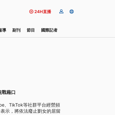
24H直播
報導
副刊
節目
國際記者
統戰藉口
e、TikTok等社群平台經營頻
署表示，將依法廢止劉女的居留