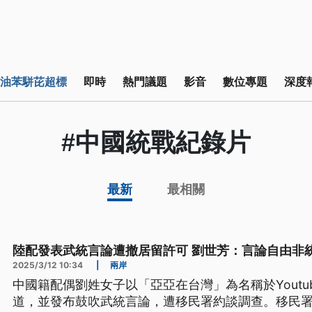
油苯駢芘超標
即時
熱門議題
影音
數位專題
深度
#中國統戰紀錄片
最新
最相關
陸配發表武統言論遭撤居留許可 劉世芳：言論自由非
2025/3/12 10:34
|
兩岸
中國籍配偶劉姓女子以「亞亞在台灣」為名稱於Youtub
道，並發布鼓吹武統言論，遭移民署約談調查。移民