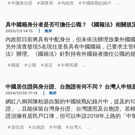
中國身分證
調查局
內政部
中國統戰紀錄片
...
具中國籍身分者是否可擔任公職？ 《國籍法》相關規
2025/1/3 14:15
|
兩岸
內政部日前將具有中配身分，但未依法辦理放棄外國
另外清查發現5名現任里長具有中國國籍，已要求主管
法》辦理。《國籍法》針對持有外國籍者擔任公職的
一規定嗎？有無例外情況？
國籍
公職
規定
中華民國
...
中國居住證與身分證、台胞證有何不同？ 台灣人申領
2024/12/30 17:14
|
兩岸
網紅八炯與陳柏源自製的中國統戰紀錄片中，提及約1
證」，且能保留台灣身分證、台灣護照及台胞證。若
證須擁有居民戶口簿，但可以申請2018年上路的「中
證」。該居住證與身分證、台胞證有何不同？申領是
居住證
台胞證
中國
台灣人
...
網》整理相關法規。