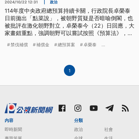
2024/10/22 12:31
|
政治
114年度中央政府總預算持續卡關，行政院長卓榮泰
日前拋出「點菜說」，被朝野質疑是否暗喻倒閣，也
被批評在激化朝野對立，卓榮泰今（22）日回應，大
家畫錯重點，強調朝野可以嘗試按照《預算法》，立
法院徵詢行政院意見，針對卡關癥結點「禁伐補償
禁伐補償
補償金
總預算案
卓榮泰
...
金」，共同指出財源，解決問題。
1
內容
分類
即時新聞
政治
社會
專題策展
全球
生活