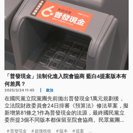
「普發現金」法制化進入院會協商 藍白4提案版本有
何差異？
2025/3/24 11:45
|
政治
在國民黨立院黨團先前拋出普發現金1萬元規劃後，
立法院財政委員會24日排審《預算法》修法草案，擬
新增第81條之1作為普發現金的法源，最終國民黨立
委所提3個不同版本都保留至院會協商。民眾黨團則
於25日提出《因應通膨強化社會韌性特別條例》草
普發現金
超徵稅收
版本
提案
...