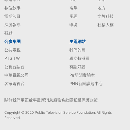
數位敘事
兩岸
地方
當期節目
產經
文教科技
深度報導
環境
社福人權
觀點
公廣集團
主題網站
公共電視
我們的島
PTS TW
獨立特派員
公視台語台
有話好說
中華電視公司
P#新聞實驗室
客家電視台
PNN新聞議題中心
關於我們
更正啟事
最新消息
服務條款
隱私權保護政策
Copyright © 2020 Public Television Service Foundation. All Rights
Reserved.