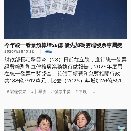
今年統一發票預算增26億 優先加碼雲端發票專屬獎
2026/1/28 13:22
|
生活
財政部長莊翠雲今（28）日前往立院，進行統一發票
經費編列和宣傳推廣業務執行做報告，2026年度用
在統一發票中獎獎金、兌領手續費和兌獎相關行政，
共188億7912萬元，比去（2025）年增加26億8510
萬元，這些經費將優先規劃用在增開雲端發票專屬獎
雲端發票
莊翠雲
發票中獎
年度
...
項，來提高民眾中獎機率。