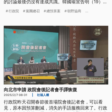
的討論最後仍沒有達成共識。韓國瑜宣告明（19）日
立法院會把總預算案送出，呼籲行政院不要輕易提覆
行政院
黨團總召
總預算案
朝野協商
...
議，但也建議如果行政院沒提覆議，各委員會應該儘
快排案啟動預算解凍程序。
向北市申請 政院會後記者會手譯恢復
2025/2/7 08:31
|
社福人權
行政院昨天召開春節後首場院會後記者會，可以看
見，原本因預算刪減，消失的手語服務回來了。行政