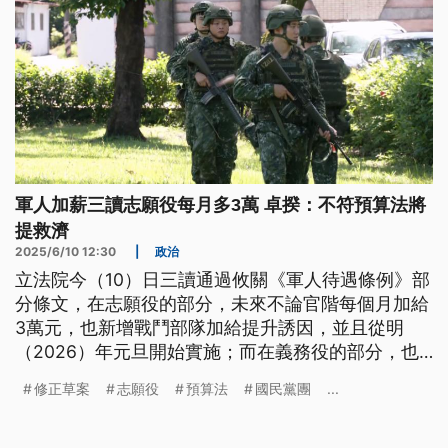
軍人加薪三讀志願役每月多3萬 卓揆：不符預算法將
提救濟
2025/6/10 12:30
|
政治
立法院今（10）日三讀通過攸關《軍人待遇條例》部
分條文，在志願役的部分，未來不論官階每個月加給
3萬元，也新增戰鬥部隊加給提升誘因，並且從明
（2026）年元旦開始實施；而在義務役的部分，也
明定待遇總額不得低於法定最低工資。不過，行政院
修正草案
志願役
預算法
國民黨團
...
長卓榮泰認為，相關修正案不符合預算法的規定，也
強調會依照憲政精神提出救濟。