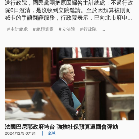
送行政院，國民黨團把原因歸咎主計總處；不過行政
院6日澄清，是沒收到立院邀請。至於因預算被刪而
喊卡的手語翻譯服務，行政院表示，已向北市府申請
聽語障礙溝通服務短期應急，再思考長期解決方案。
主計總處
總預算案
立法院
行政院
...
法國巴尼耶政府垮台 強推社保預算遭國會彈劾
2024/12/5 07:31
|
全球