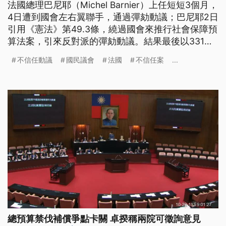
法國總理巴尼耶（Michel Barnier）上任短短3個月，
4日遭到國會左右翼聯手，通過彈劾動議；巴尼耶2日
引用《憲法》第49.3條，繞過國會來推行社會保障預
算法案，引來反對派的彈劾動議。結果最後以331票
通過彈劾，讓他成為法國62年來首位因不信任動議垮
不信任動議
國民議會
法國
不信任案
...
台的總理，也是史上最短任期的總理。法國總統馬克
宏（Emmanuel Macron）預計將在5日稍晚，向全國
發表電視演說。
總預算禁伐補償爭點卡關 卓揆稱兩院可徵詢意見