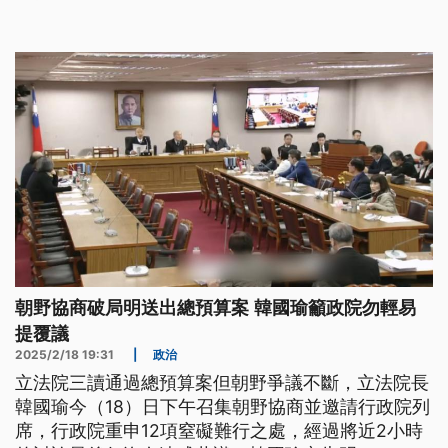
案，並將逕付二讀，盼能與藍營版本併案協商。《預
算法》修法各版差異為何？藍白4個版本的超徵稅收
用途有哪些？立委提案超徵多少可普發現金？
朝野協商破局明送出總預算案 韓國瑜籲政院勿輕易
提覆議
2025/2/18 19:31
|
政治
立法院三讀通過總預算案但朝野爭議不斷，立法院長
韓國瑜今（18）日下午召集朝野協商並邀請行政院列
席，行政院重申12項窒礙難行之處，經過將近2小時