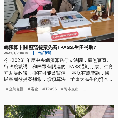
總預算卡關 藍營提案先審TPASS.生囝補助?
2026/1/9 19:14
|
台語新聞
今 (2026) 年度中央總預算猶佇立法院，攏無審查。
行政院就講，和民眾有關連的TPASS通勤月票、生育
補助等政策，攏有可能會暫停。 本底有風聲講，國
民黨團欲提案補救，照預算法，予重大民生的資本支
出閣有新計畫先行付委審查。民進黨就批評講，袂輸
立院黨團
審查
TPASS
資本支出
...
是咧點菜，共人民當做乞食。 啊若國民黨猶是強
調，若準中央政府有照法律落去編預算，怹就願意審
查總預算。根據藍營的回應，若像猶是認為，中央才
需要擔起上大的責任。