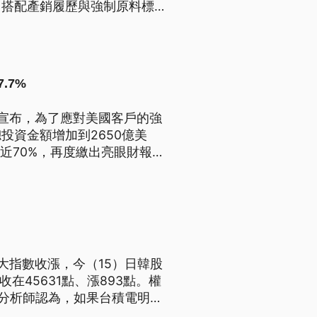
，搭配產銷履歷與強制原料標
.7%
宣布，為了應對美國客戶的強
投資金額增加到2650億美
將近70%，再度繳出亮眼財報。
一度重挫超過600點，不過盤
大指數收漲，今（15）日韓股
在45631點、漲893點。權
。分析師認為，如果台積電明
本支出，將有助股價上攻，帶