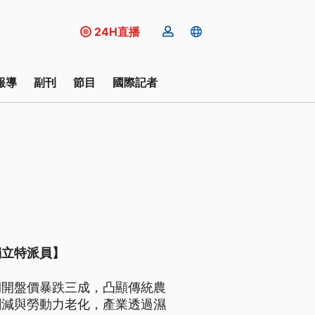
24H直播
報導
副刊
節目
國際記者
獨立特派員】
期開盤價暴跌三成，凸顯傳統農
劇減與勞動力老化，產業透過濕