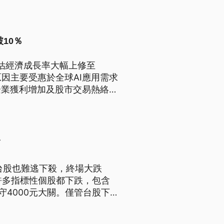
10％
預估經濟成長率大幅上修至
原因主要受惠於全球AI應用需求
企業獲利增加及股市交易熱絡。
金融市場波動風險。
幅
台股也難逃下殺，終場大跌
。許多指標性個股都下跌，包含
守4000元大關。僅管台股下
示台灣經濟和景氣動能持續穩