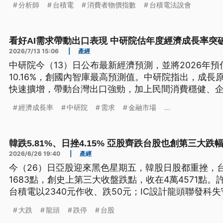
分析師
台積電
消費者物價指數
台積電法說會
領台股再衝高點。
看好AI需求帶動出口表現 中研院估年度經濟成長率突破
2026/7/13 15:06
|
產經
中研院今（13）日公布最新經濟預測，並將2026年
10.16%，創國內智庫最高預測值。中研院指出，成長
快速擴增，帶動台灣出口強勁，加上民間消費穩健、
不過全球通膨及政經情勢仍具不確定性，須持續關注
經濟成長率
中研院
需求
金融市場
...
韓跌5.81%、日挫4.15% 亞股齊跌台股也創第三大跌
2026/6/26 19:40
|
產經
今（26）日亞股迎來黑色星期五，韓股日股都重挫，
1683點，創史上第三大收盤跌點，收在4萬4571點
台積電以2340元作收、跌50元；IC設計龍頭聯發科失
挫，但國發會公布5月景氣燈號，續亮第6顆紅燈，顯
大跌
龍頭
跌停
台股
健。