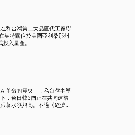
正在和台灣第二大晶圓代工廠聯
將在英特爾位於美國亞利桑那州
正式投入量產。
AI革命的震央」，為台灣半導
動下，台日韓3國正在共同建構
也跟著水漲船高。不過《經濟學
日韓的汽車、化工與電池等製造
》表示，單押AI產業恐怕會是
多元化。