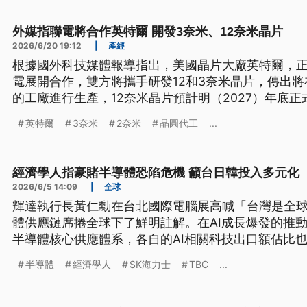
外媒指聯電將合作英特爾 開發3奈米、12奈米晶片
2026/6/20 19:12
|
產經
根據國外科技媒體報導指出，美國晶片大廠英特爾，
電展開合作，雙方將攜手研發12和3奈米晶片，傳出
的工廠進行生產，12奈米晶片預計明（2027）年底
英特爾
3奈米
2奈米
晶圓代工
...
經濟學人指豪賭半導體恐陷危機 籲台日韓投入多元化
2026/6/5 14:09
|
全球
輝達執行長黃仁勳在台北國際電腦展高喊「台灣是全球
體供應鏈席捲全球下了鮮明註解。在AI成長爆發的推
半導體核心供應體系，各自的AI相關科技出口額佔比
人》卻點出了隱憂，認為除了半導體與AI供應鏈，台
半導體
經濟學人
SK海力士
TBC
...
業，在中國的激烈競爭下反而在逐步萎縮，《經濟學人
一場危險的賭注，台日韓應該利用這個絕佳時機實現