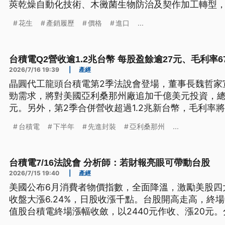
莢乾燥自動化技術、木黴菌生物防治及契作加工轉型
示，試圖建立本土防線，開創高值化永續新局。
花生
產銷履歷
價格
進口
...
台積電Q2營收逾1.2兆台幣 每股盈餘逾27元、毛利率67
2026/7/16 19:39
|
產經
晶圓代工龍頭台積電第2季法說會登場，董事長魏哲家
勁需求，將對美國亞利桑那州廠追加千億美元投資，總
元。另外，第2季合併營收超過1.2兆新台幣，毛利率
市場正面解讀，法說內容成為台股重要支撐，儘管早盤
台積電
下半年
先進封裝
亞利桑那州
...
中跌幅逐步收斂，終場收在4萬5624點。
台積電7/16法說會 分析師：若財報亮眼可帶動台股
2026/7/15 19:40
|
產經
美國公布6月消費者物價指數，全面降溫，激勵美股四
收盤大漲6.24%，日股收漲千點。台股開高走高，終場收
值股台積電終場漲幅收斂，以2440元作收、漲20元
（16）日法說會，財報能繳出亮眼成績單，又上修資