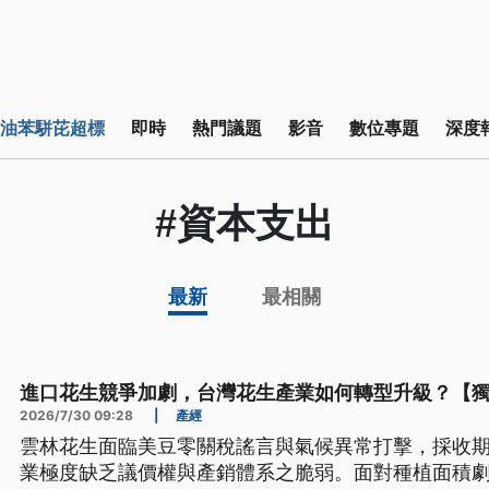
油苯駢芘超標
即時
熱門議題
影音
數位專題
深度
#資本支出
最新
最相關
進口花生競爭加劇，台灣花生產業如何轉型升級？【
2026/7/30 09:28
|
產經
雲林花生面臨美豆零關稅謠言與氣候異常打擊，採收
業極度缺乏議價權與產銷體系之脆弱。面對種植面積