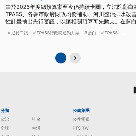
由於2026年度總預算案至今仍持續卡關，立法院藍白
TPASS、各縣市政府財政均衡補助、河川整治排水改善
性計畫抽出先行審議，以讓相關預算可先動支。在藍
表決通過逕付二讀。
逕付二讀
TPASS行政院通勤月票
藍白
TPASS
...
1
分類
公廣集團
政治
社會
公共電視
全球
生活
PTS TW