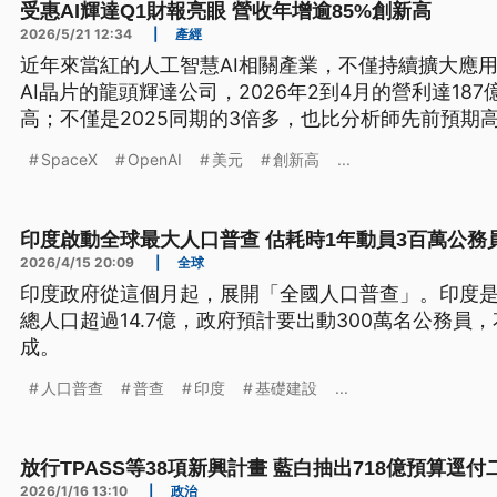
受惠AI輝達Q1財報亮眼 營收年增逾85%創新高
2026/5/21 12:34
|
產經
近年來當紅的人工智慧AI相關產業，不僅持續擴大應
AI晶片的龍頭輝達公司，2026年2到4月的營利達18
高；不僅是2025同期的3倍多，也比分析師先前預期高出
SpaceX
OpenAI
美元
創新高
...
印度啟動全球最大人口普查 估耗時1年動員3百萬公務
2026/4/15 20:09
|
全球
印度政府從這個月起，展開「全國人口普查」。印度
總人口超過14.7億，政府預計要出動300萬名公務員
成。
人口普查
普查
印度
基礎建設
...
放行TPASS等38項新興計畫 藍白抽出718億預算逕付
2026/1/16 13:10
|
政治