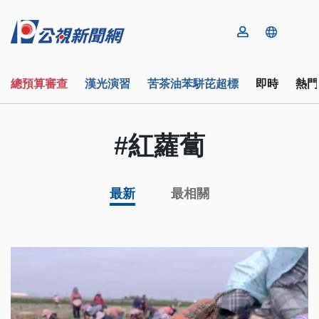
總預算審查
漢光演習
苦茶油苯駢芘超標
即時
熱門
#紅蘿蔔
最新
最相關