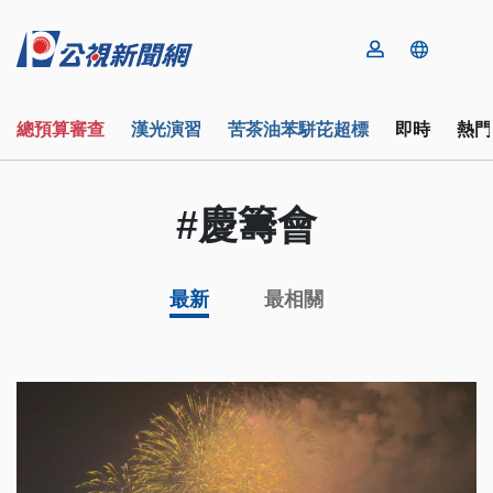
總預算審查
漢光演習
苦茶油苯駢芘超標
即時
熱門
#慶籌會
最新
最相關