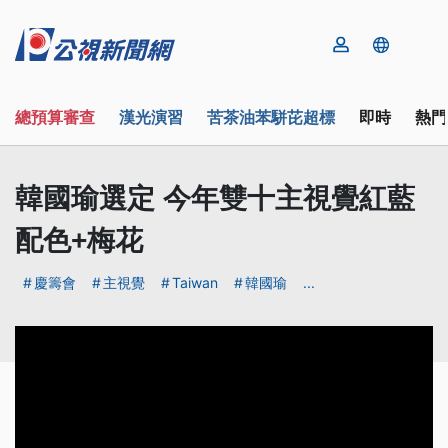
總預算審查
漢光演習
苦茶油苯駢芘超標
即時
熱門
韓國瑜選定 今年雙十主視覺紅藍
配色+梅花
慶籌會
主視覺
Taiwan
韓國瑜
...