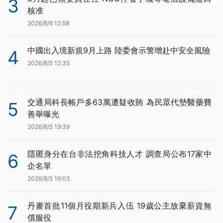
3
核准
2026/8/6 12:58
中國出入境新規9月上路 陸委會示警增赴中安全風險
4
2026/8/5 12:35
交通局科長帳戶多63萬遭疑收賄 為民眾代墊醫藥費
5
善舉曝光
2026/8/5 19:39
隱匿身分在台非法挖角科技人才 調查局公布17家中
6
企名單
2026/8/5 16:03
丹麥首批11個月役期新兵入伍 19歲公主放棄薪資無
7
償服役