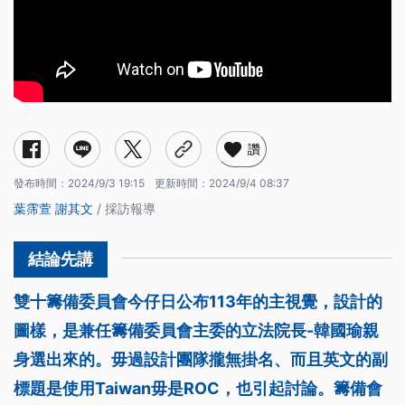
讚
發布時間：
2024/9/3 19:15
更新時間：
2024/9/4 08:37
葉霈萱
謝其文
/ 採訪報導
雙十籌備委員會今仔日公布113年的主視覺，設計的
圖樣，是兼任籌備委員會主委的立法院長-韓國瑜親
身選出來的。毋過設計團隊攏無掛名、而且英文的副
標題是使用Taiwan毋是ROC，也引起討論。籌備會