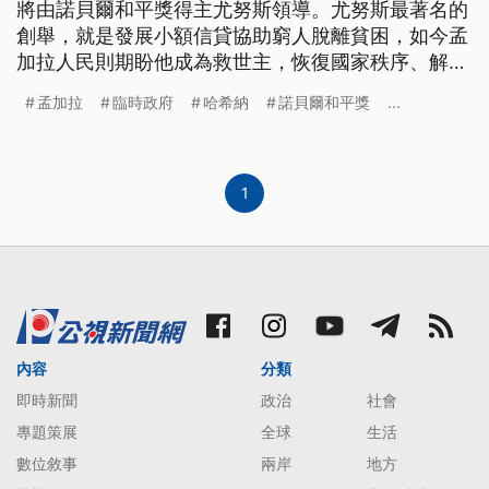
將由諾貝爾和平獎得主尤努斯領導。尤努斯最著名的
創舉，就是發展小額信貸協助窮人脫離貧困，如今孟
加拉人民則期盼他成為救世主，恢復國家秩序、解決
經濟問題。
孟加拉
臨時政府
哈希納
諾貝爾和平獎
...
1
內容
分類
即時新聞
政治
社會
專題策展
全球
生活
數位敘事
兩岸
地方