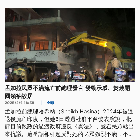
孟加拉民眾不滿流亡前總理發言 發動示威、焚燒開
國領袖故居
2025/2/6 18:58
|
全球
孟加拉前總理哈希納（Sheikh Hasina）2024年被逼
退後流亡印度，但她6日透過社群平台發表演說，批
評目前執政的過渡政府違反《憲法》，號召民眾站出
來抗議。這番話卻引起反對她的民眾強烈不滿，不只