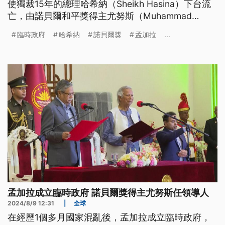
使獨裁15年的總理哈希納（Sheikh Hasina）下台流
亡，由諾貝爾和平獎得主尤努斯（Muhammad
Yunus）領導臨時政府。這批青年也很快捲起袖子，
臨時政府
哈希納
諾貝爾獎
孟加拉
...
收拾抗爭殘局，並投入改革，希望為國家打造公平正
義的美好未來。
孟加拉成立臨時政府 諾貝爾獎得主尤努斯任領導人
2024/8/9 12:31
|
全球
在經歷1個多月國家混亂後，孟加拉成立臨時政府，