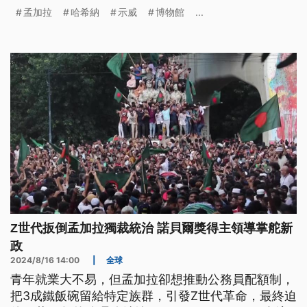
發動示威，還有人衝進哈希納的父親、也就是「孟加
孟加拉
哈希納
示威
博物館
...
拉國父」的故居大肆破壞。
Z世代扳倒孟加拉獨裁統治 諾貝爾獎得主領導掌舵新
政
2024/8/16 14:00
|
全球
青年就業大不易，但孟加拉卻想推動公務員配額制，
把3成鐵飯碗留給特定族群，引發Z世代革命，最終迫