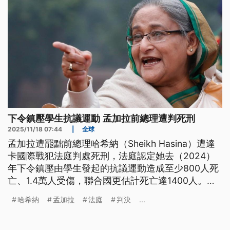
下令鎮壓學生抗議運動 孟加拉前總理遭判死刑
2025/11/18 07:44
|
全球
孟加拉遭罷黜前總理哈希納（Sheikh Hasina）遭達
卡國際戰犯法庭判處死刑，法庭認定她去（2024）
年下令鎮壓由學生發起的抗議運動造成至少800人死
亡、1.4萬人受傷，聯合國更估計死亡達1400人。哈
希納17日聲明「本著善意行事、否認預謀攻擊」。
哈希納
孟加拉
法庭
判決
...