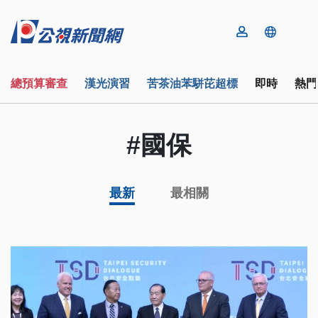
總預算審查
漢光演習
苦茶油苯駢芘超標
即時
熱門
#國保
最新
最相關