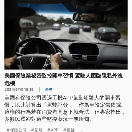
美國保險業秘密監控開車習慣 駕駛人面臨隱私外洩
危機
2024/6/10 18:19
|
全球
美國有保險公司透過手機APP蒐集駕駛人的開車習
慣，以此計算出「駕駛評分」，作為車險定價依據。
這樣的行為若在消費者同意下就合法，但專家指出，
多數民眾卻對這些監控狀況一無所知。
保險公司
駕駛
APP
數據
...