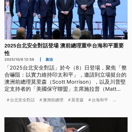
2025台北安全對話登場 澳前總理重申台海和平重要
性
2025/10/8 12:56
|
政治
「2025台北安全對話」於今（8）日登場，聚焦「整
合嚇阻：以實力維持印太和平」，邀請到立場挺台的
澳洲前總理莫里森（Scott Morrison），以及川普堅
定支持者的「美國保守聯盟」主席施拉普（Matt
Schlapp），發表專題演講。莫里森重申維持「台海
台北安全對話
澳洲前總理
莫里森
台海和平
...
和平」的重要性，認為台灣除了爭取盟友支持、加強
共同嚇阻，也需展現自我防衛的決心與不對稱戰力。