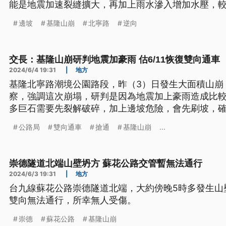
能是地震加速裂縫擴大，再加上雨水滲入增加水壓，
邊坡
基隆山崩
北寧路
逆向
交長：基隆山崩研判地震加豪雨 估6/11恢復雙向通車
2024/6/4 19:31
|
地方
基隆北寧路潮境公園路段，昨（3）日發生大面積山崩
察，強調這次崩塌，研判是因為地震加上豪雨造成比
多巨石需要先裂解破碎，加上邊坡危險，會先刷坡，確
恢復雙向通車；也強調山崩地點屬於C級邊坡，已經指
公路局
雙向通車
搶通
基隆山崩
...
級邊坡盤點巡檢，確保邊坡安全。
崇德隧道北端山壁坍方 蘇花公路交管暫無法通行
2024/6/3 19:31
|
地方
台九線蘇花公路崇德隧道北端，大約傍晚5時多發生山
雙向無法通行，所幸無人受傷。
崇德
蘇花公路
基隆山崩