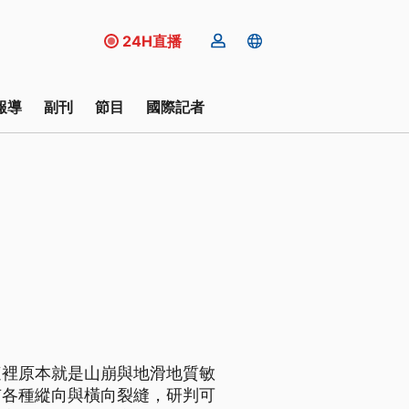
24H直播
報導
副刊
節目
國際記者
這裡原本就是山崩與地滑地質敏
有各種縱向與橫向裂縫，研判可