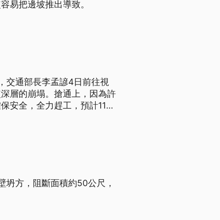
較容易把邊坡推出導致。
，交通部長李孟諺4日前往視
較深層的崩塌。搶通上，因為許
保安全，全力趕工，預計11日
示公路局等單位1個月內完成C
壁坍方，阻斷面積約50公尺，