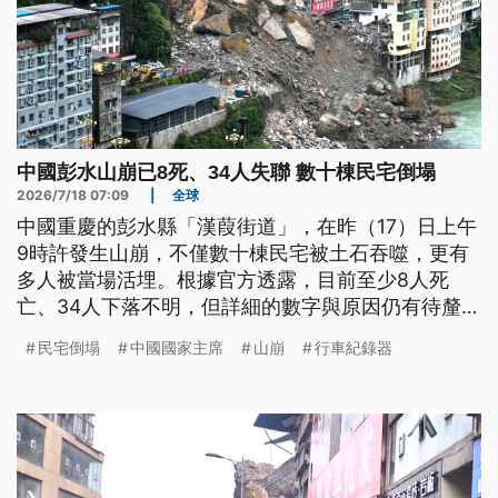
中國彭水山崩已8死、34人失聯 數十棟民宅倒塌
2026/7/18 07:09
|
全球
中國重慶的彭水縣「漢葭街道」，在昨（17）日上午
9時許發生山崩，不僅數十棟民宅被土石吞噬，更有
多人被當場活埋。根據官方透露，目前至少8人死
亡、34人下落不明，但詳細的數字與原因仍有待釐
清。事後，中國國家主席習近平指示全力救災，而我
民宅倒塌
中國國家主席
山崩
行車紀錄器
陸委會第一時間也向對岸表達慰問與關心，並表示目
前沒有台灣人有在當地受災的情形。