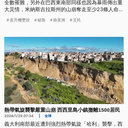
全數罹難，另外在巴西東南部同樣也因為暴雨傳出重
大災情，米納斯吉拉斯州的山崩奪走至少23條人命，
還有47人失蹤，目前搜救行動持續進行中。
直升機墜毀
秘魯
南美洲
災民
熱帶氣旋襲擊嚴重山崩 西西里島小鎮撤離1500居民
2026/1/29 07:34
|
全球
義大利南部最近遭到強烈熱帶氣旋「哈利」襲擊，西