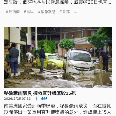
眾失蹤，低窪地區居民緊急撤離，威靈頓20日也宣布
進入緊急狀態。
紐西蘭
地區
緊急狀態
首都
...
秘魯豪雨釀災 搜救直升機墜毀15死
2026/2/25 07:33
|
全球
南美洲國家受到雨季肆虐，秘魯豪雨成災，而在搜救
期間傳出一架軍用直升機墜毀的意外，造成機上15人