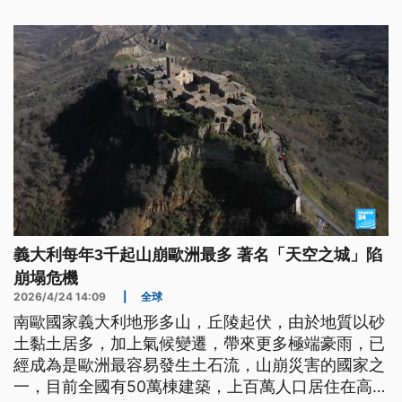
義大利每年3千起山崩歐洲最多 著名「天空之城」陷
崩塌危機
2026/4/24 14:09
|
全球
南歐國家義大利地形多山，丘陵起伏，由於地質以砂
土黏土居多，加上氣候變遷，帶來更多極端豪雨，已
經成為是歐洲最容易發生土石流，山崩災害的國家之
一，目前全國有50萬棟建築，上百萬人口居住在高風