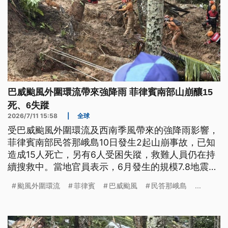
巴威颱風外圍環流帶來強降雨 菲律賓南部山崩釀15
死、6失蹤
2026/7/11 15:58
|
全球
受巴威颱風外圍環流及西南季風帶來的強降雨影響，
菲律賓南部民答那峨島10日發生2起山崩事故，已知
造成15人死亡，另有6人受困失蹤，救難人員仍在持
續搜救中。當地官員表示，6月發生的規模7.8地震，
加上自9日起開始連日豪雨，才導致地基變得脆弱。
颱風外圍環流
菲律賓
巴威颱風
民答那峨島
...