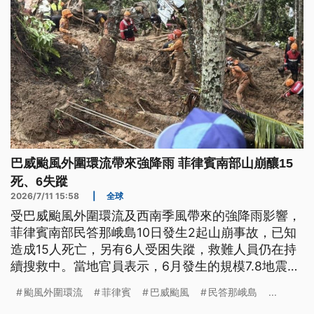
巴威颱風外圍環流帶來強降雨 菲律賓南部山崩釀15
死、6失蹤
2026/7/11 15:58
|
全球
受巴威颱風外圍環流及西南季風帶來的強降雨影響，
菲律賓南部民答那峨島10日發生2起山崩事故，已知
造成15人死亡，另有6人受困失蹤，救難人員仍在持
續搜救中。當地官員表示，6月發生的規模7.8地震，
加上自9日起開始連日豪雨，才導致地基變得脆弱。
颱風外圍環流
菲律賓
巴威颱風
民答那峨島
...