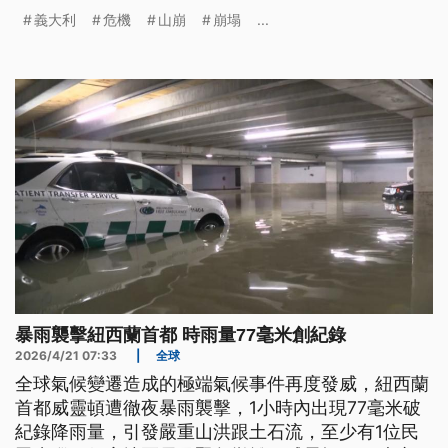
險地區。聯合國世界遺產候選清單上，一處被譽為天
義大利
危機
山崩
崩塌
...
空之城的中世紀古城，白露里治奧，也面臨崩落山谷
的危機。根據歷史紀載，這座城市的邊緣，每年都在
緩慢剝落。過去幾個世紀以來，城市面積已大幅縮
減。
暴雨襲擊紐西蘭首都 時雨量77毫米創紀錄
2026/4/21 07:33
|
全球
全球氣候變遷造成的極端氣候事件再度發威，紐西蘭
首都威靈頓遭徹夜暴雨襲擊，1小時內出現77毫米破
紀錄降雨量，引發嚴重山洪跟土石流，至少有1位民