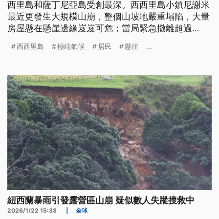
西里島和薩丁尼亞島受創最深。西西里島小鎮尼謝米
最近更發生大規模山崩，整個山坡地嚴重塌陷，大量
房屋懸在懸崖邊緣岌岌可危；當局緊急撤離超過
1500位居民，初步估計造成的總損失高達20億歐
西西里島
極端氣候
居民
懸崖
...
元。
紐西蘭暴雨引發露營區山崩 疑似數人失蹤搜救中
2026/1/22 15:38
|
全球