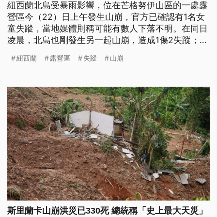
紐西蘭北島受暴雨影響，位在芒格努伊山區的一處露
營區今（22）日上午發生山崩，官方已確認有1名女
童失蹤，當地媒體則稱可能有數人下落不明。在同日
凌晨，北島也剛發生另一起山崩，造成1傷2失蹤；最
大城奧克蘭21日則有民眾駕車被洪水沖走。
紐西蘭
露營區
失蹤
山崩
斯里蘭卡山崩洪災已330死 總統稱「史上最大天災」