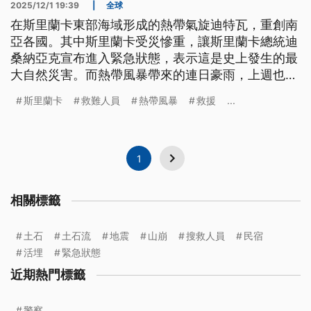
2025/12/1 19:39
|
全球
在斯里蘭卡東部海域形成的熱帶氣旋迪特瓦，重創南
亞各國。其中斯里蘭卡受災慘重，讓斯里蘭卡總統迪
桑納亞克宣布進入緊急狀態，表示這是史上發生的最
大自然災害。而熱帶風暴帶來的連日豪雨，上週也重
創印尼、泰國和馬來西亞等東南亞國家，至少造成
斯里蘭卡
救難人員
熱帶風暴
救援
...
900人罹難。
1
相關標籤
土石
土石流
地震
山崩
搜救人員
民宿
活埋
緊急狀態
近期熱門標籤
警察