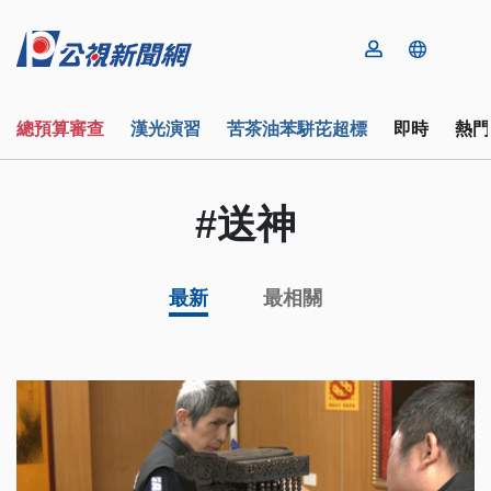
總預算審查
漢光演習
苦茶油苯駢芘超標
即時
熱門
#送神
最新
最相關