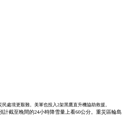
讓災民處境更艱難。美軍也投入2架黑鷹直升機協助救援。
計截至晚間的24小時降雪量上看60公分。重災區輪島