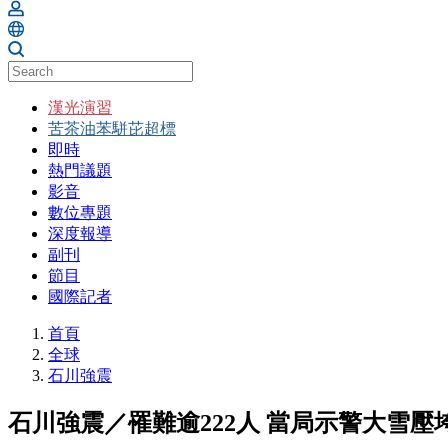
漢光演習
苦茶油苯駢芘超標
即時
熱門議題
影音
數位專題
深度報導
副刊
節目
國際記者
首頁
全球
石川強震
石川強震／罹難逾222人 當局示警大雪壓