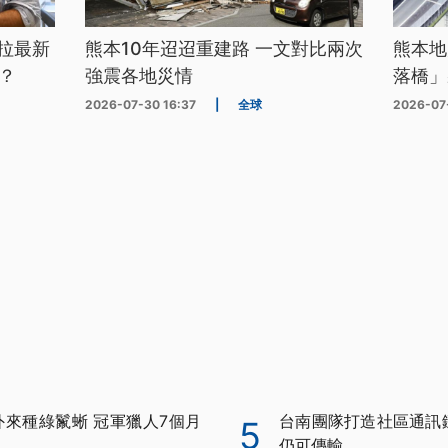
拉最新
熊本10年迢迢重建路 一文對比兩次
熊本地
？
強震各地災情
落橋」
2026-07-30 16:37
|
全球
2026-07
外來種綠鬣蜥 冠軍獵人7個月
台南團隊打造社區通訊鏈 
5
仍可傳輸