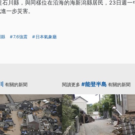
促石川縣，與同樣位在沿海的海新潟縣居民，23日週一
成進一步災害。
川縣
7.6強震
日本氣象廳
川
#能登半島
有關的新聞
閱讀更多
有關的新聞