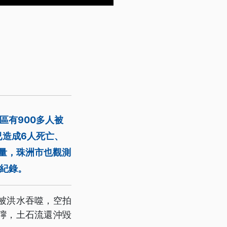
區有900多人被
已造成6人死亡、
雨量，珠洲市也觀測
高紀錄。
被洪水吞噬，空拍
濘，土石流還沖毀