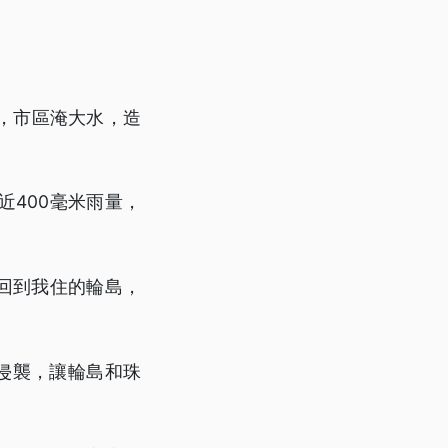
，市區淹大水，造
近400毫米雨量，
回到我住的輪島，
雨侵襲，讓輪島和珠