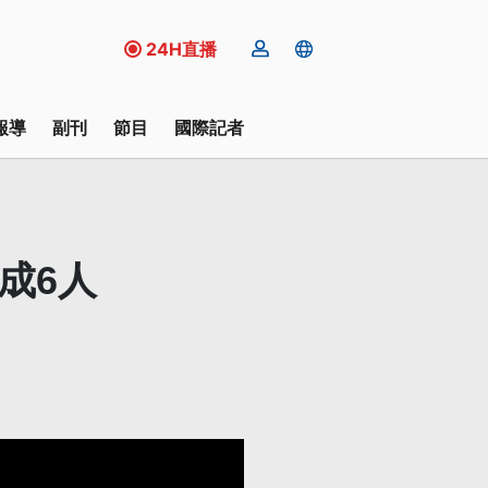
24H直播
報導
副刊
節目
國際記者
成6人