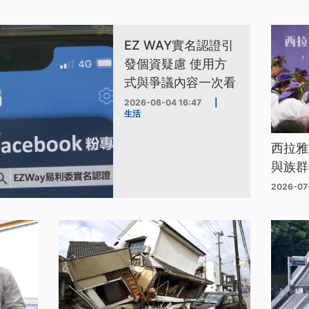
EZ WAY實名認證引
發個資疑慮 使用方
式與爭議內容一次看
2026-08-04 16:47
|
生活
西拉雅
與族群
2026-07