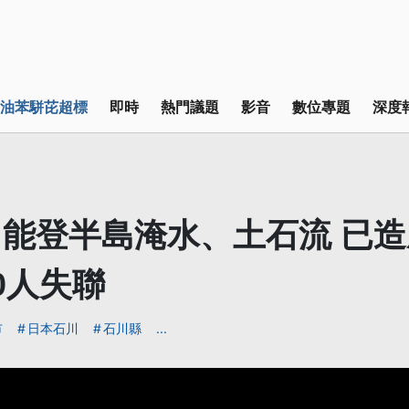
油苯駢芘超標
即時
熱門議題
影音
數位專題
深度
能登半島淹水、土石流 已造
0人失聯
市
日本石川
石川縣
...