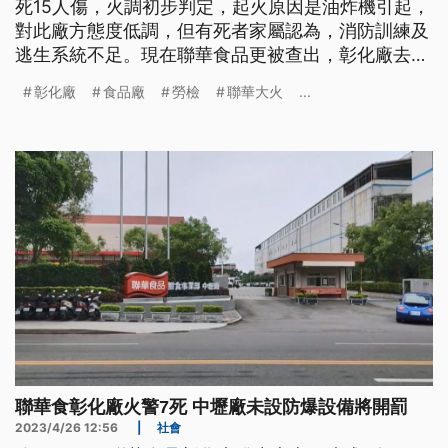
死15人傷，火調初步判定，起火原因是油炸機引起，
對此廠方態度低調，但有死者家屬認為，消防訓練及
逃生系統不足。現在聯華食品更被查出，彰化廠去
（2022）年未進行建物公安檢查申報，將依法開
彰化廠
食品廠
勞檢
聯華大火
...
罰。另外聯華中壢廠經過勞檢後，也被發現防爆設備
不足，將挨罰10萬元。由於國內發生重大火災事故，
勞動部也決定，從5月中開始對國內食品廠進行全面
性的檢查。
聯華食彰化廠火警7死 中壢廠未設防爆設備將開罰
2023/4/26 12:56
|
社會