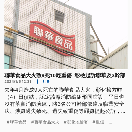
聯華食品大火致9死10輕重傷 彰檢起訴聯華及3幹部
2024/1/5 12:31
|
社會
去年4月造成9人死亡的聯華食品大火，彰化檢方昨
（4）日偵結，認定該廠消防編組形同虛設、平日也
沒有落實消防演練，將3名公司幹部依違反職業安全
法、涉嫌過失致死、過失致重傷等罪嫌提起公訴，聯
華公司則以違反職業安全衛生法起訴。
聯華食品
聯華食品大火
彰化地檢署
重傷
...