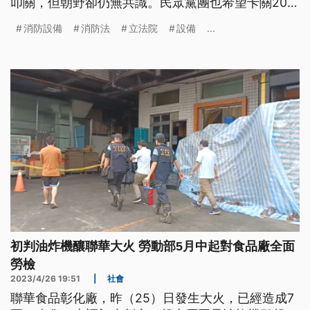
叩關，但朝野卻仍無共識。民眾黨團也希望卡關20多
年的「消防設備人員法」盡速推動；消防署則表示，
消防設備
消防法
立法院
設備
...
已和各大公會溝通過。
初判油炸機釀聯華大火 勞動部5月中起對食品廠全面
勞檢
2023/4/26 19:51
|
社會
聯華食品彰化廠，昨（25）日發生大火，已經造成7