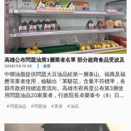
高雄公布問題油第3層業者名單 部分超商食品受波及
2026/7/8 12:35
|
生活
中聯油脂提供問題大豆油品給第一層泰山、福壽及福
懋等業者使用，檢驗出「苯駢芘」含量不符標準，各
縣市政府持續追查流向。高雄市府再度公布第3層使
用問題油品20家業者，行政院長卓榮泰今（8）日再
次表示政府決心，一查到問題油就會要求業者下架。
問題油品
問題油
業者
油品