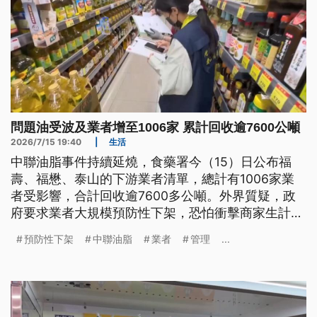
問題油受波及業者增至1006家 累計回收逾7600公噸
2026/7/15 19:40
|
生活
中聯油脂事件持續延燒，食藥署今（15）日公布福
壽、福懋、泰山的下游業者清單，總計有1006家業
者受影響，合計回收逾7600多公噸。外界質疑，政
府要求業者大規模預防性下架，恐怕衝擊商家生計，
對此衛福部長石崇良今日表示，全面預防性下架目的
預防性下架
中聯油脂
業者
管理
...
在於保障食品安全，並不代表所有產品都有安全疑
慮，未來食安制度會從強化源頭管理等5大面向精
進。衛福部次長林靜儀今日表示，推測黃豆與製程都
有問題，但也指出若業者品管得宜仍可降低。