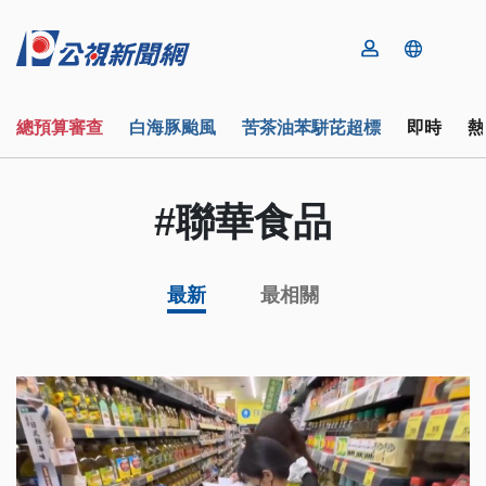
總預算審查
白海豚颱風
苦茶油苯駢芘超標
即時
熱
#聯華食品
最新
最相關