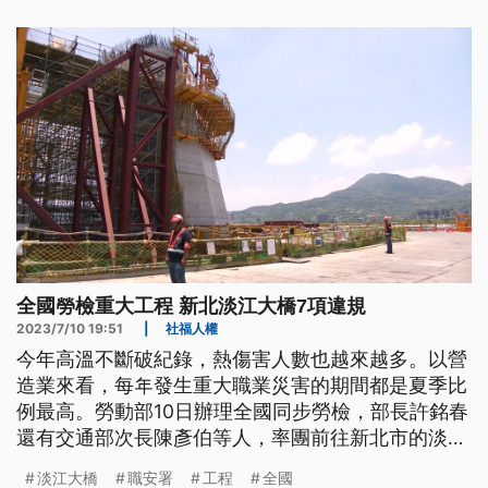
全國勞檢重大工程 新北淡江大橋7項違規
2023/7/10 19:51
|
社福人權
今年高溫不斷破紀錄，熱傷害人數也越來越多。以營
造業來看，每年發生重大職業災害的期間都是夏季比
例最高。勞動部10日辦理全國同步勞檢，部長許銘春
還有交通部次長陳彥伯等人，率團前往新北市的淡江
大橋工地進行勞檢。最終檢查結果有7項違規、停工5
淡江大橋
職安署
工程
全國