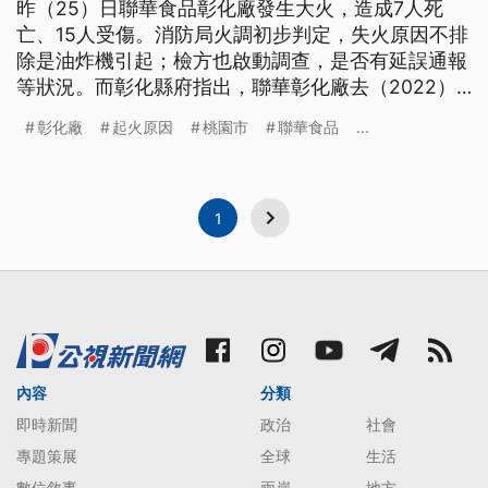
昨（25）日聯華食品彰化廠發生大火，造成7人死
亡、15人受傷。消防局火調初步判定，失火原因不排
除是油炸機引起；檢方也啟動調查，是否有延誤通報
等狀況。而彰化縣府指出，聯華彰化廠去（2022）
年沒有依法進行建築物公共安全檢查申報，將開罰。
彰化廠
起火原因
桃園市
聯華食品
...
除了彰化廠，聯華中壢廠也被查出沒有依規定設置防
爆相關設備，桃園市府也將依法開罰10萬並限期改
善。
1
內容
分類
即時新聞
政治
社會
專題策展
全球
生活
數位敘事
兩岸
地方