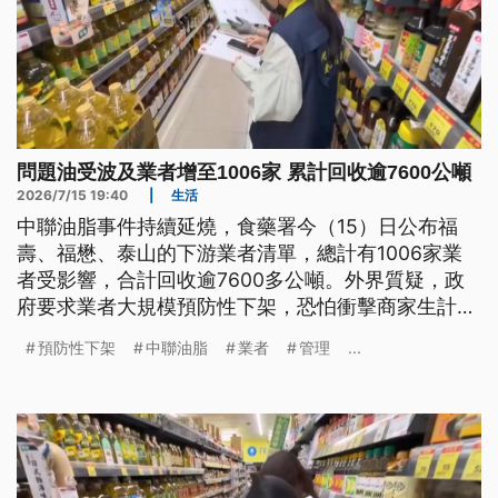
問題油受波及業者增至1006家 累計回收逾7600公噸
2026/7/15 19:40
|
生活
中聯油脂事件持續延燒，食藥署今（15）日公布福
壽、福懋、泰山的下游業者清單，總計有1006家業
者受影響，合計回收逾7600多公噸。外界質疑，政
府要求業者大規模預防性下架，恐怕衝擊商家生計，
對此衛福部長石崇良今日表示，全面預防性下架目的
預防性下架
中聯油脂
業者
管理
...
在於保障食品安全，並不代表所有產品都有安全疑
慮，未來食安制度會從強化源頭管理等5大面向精
進。衛福部次長林靜儀今日表示，推測黃豆與製程都
有問題，但也指出若業者品管得宜仍可降低。