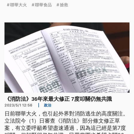
院長陳殷正說：「這一段期間其實病情一直都不穩
聯華大火
聯華食品
搶救
定，那意識也沒有恢復，不過我們還是很積極很努力
在治療，這個很不幸今天早上，她的病況突然變差，
那我們就開始急救，雖然說這個延長時間的急救，但
是還是沒有辦法。」根據了解，許姓
《消防法》36年來最大修正 7度叩關仍無共識
2023/5/1 12:56
|
政治
日前聯華大火，也引起外界對消防逃生的高度關注。
立法院今（1）日審查《消防法》部分條文修正草
案，有立委呼籲希望盡速通過，因為這已經是第7度