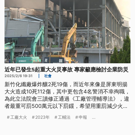
近年已發生5起重大火災事故 專家籲應檢討企業防災
2025/2/6 19:31
|
社會
新竹化纖廠爆炸釀2死19傷，而近年來像是屏東明揚
大火造成10死112傷，其中更包含4名警消不幸殉職，
為此立法院會三讀修正通過《工廠管理輔導法》，違
者最重可罰500萬元以下罰鍰，希望用重罰減少火災
傷亡。但類似的工廠奪命火災近幾年仍一再發生，專
工廠大火
2023年
工輔法
申報
...
家提醒，應檢討企業防災，因應廠房特性去制定相應
的防災及應變措施。