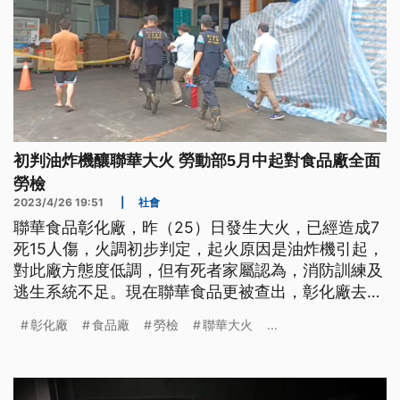
初判油炸機釀聯華大火 勞動部5月中起對食品廠全面
勞檢
2023/4/26 19:51
|
社會
聯華食品彰化廠，昨（25）日發生大火，已經造成7
死15人傷，火調初步判定，起火原因是油炸機引起，
對此廠方態度低調，但有死者家屬認為，消防訓練及
逃生系統不足。現在聯華食品更被查出，彰化廠去
（2022）年未進行建物公安檢查申報，將依法開
彰化廠
食品廠
勞檢
聯華大火
...
罰。另外聯華中壢廠經過勞檢後，也被發現防爆設備
不足，將挨罰10萬元。由於國內發生重大火災事故，
勞動部也決定，從5月中開始對國內食品廠進行全面
性的檢查。