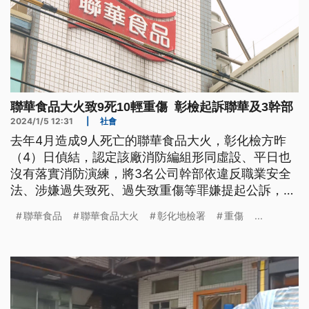
聯華食品大火致9死10輕重傷 彰檢起訴聯華及3幹部
2024/1/5 12:31
|
社會
去年4月造成9人死亡的聯華食品大火，彰化檢方昨
（4）日偵結，認定該廠消防編組形同虛設、平日也
沒有落實消防演練，將3名公司幹部依違反職業安全
法、涉嫌過失致死、過失致重傷等罪嫌提起公訴，聯
華公司則以違反職業安全衛生法起訴。
聯華食品
聯華食品大火
彰化地檢署
重傷
...