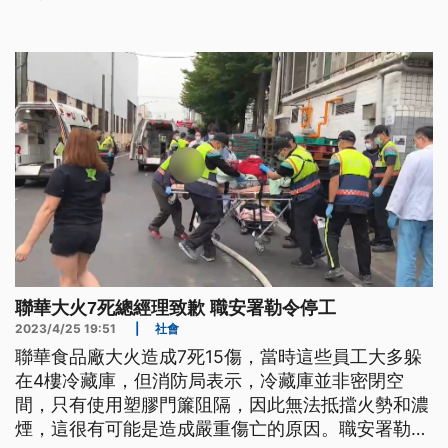
除了彰化廠，聯華中壢廠也被查出沒有依規定設置防
爆相關設備，桃園市府也將依法開罰10萬並限期改
善。
聯華大火7死總經理致歉 職安署勒令停工
2023/4/25 19:51
|
社會
聯華食品廠大火造成7死15傷，當時這些員工大多躲
在4樓冷藏庫，但消防局表示，冷藏庫並非密閉空
間，只有使用塑膠門簾阻隔，因此無法抵擋火勢和濃
煙，這很有可能是造成嚴重傷亡的原因。職安署勒令