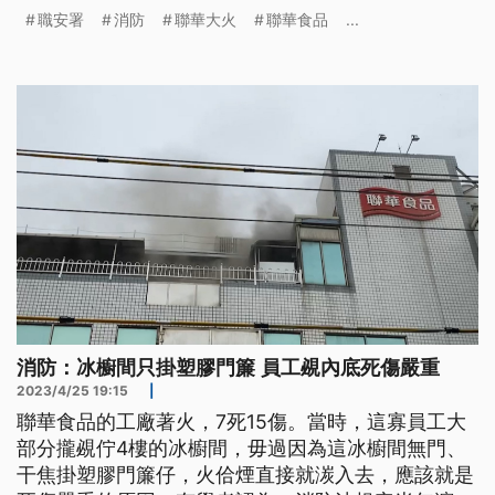
工廠停工，檢方也展開調查，聯華食品總經理公開致
職安署
消防
聯華大火
聯華食品
...
歉，總統府和行政院也對罹難員工和家屬表示哀悼。
消防：冰櫥間只掛塑膠門簾 員工覕內底死傷嚴重
2023/4/25 19:15
|
聯華食品的工廠著火，7死15傷。當時，這寡員工大
部分攏覕佇4樓的冰櫥間，毋過因為這冰櫥間無門、
干焦掛塑膠門簾仔，火佮煙直接就湠入去，應該就是