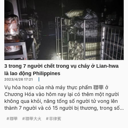
3 trong 7 người chết trong vụ cháy ở Lian-hwa
là lao động Philippines
2023/4/26 17:21
|
Vụ hỏa hoạn của nhà máy thực phẩm 聯華 ở
Chương Hóa vào hôm nay lại có thêm một người
không qua khỏi, nâng tổng số người tử vong lên
thành 7 người và có 15 người bị thương, trong số
đó có 3 lao động Phi
聯華
聯華大火
菲律賓