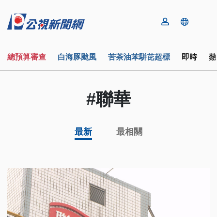
總預算審查
白海豚颱風
苦茶油苯駢芘超標
即時
熱
#聯華
最新
最相關