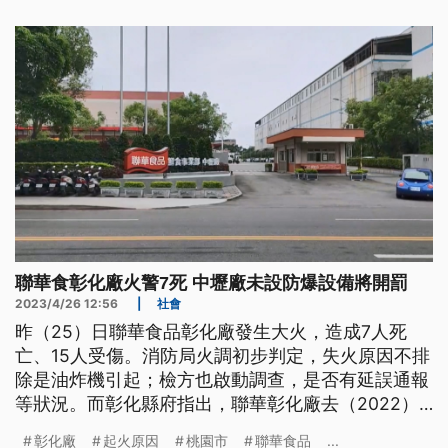
聯華食彰化廠火警7死 中壢廠未設防爆設備將開罰
2023/4/26 12:56
|
社會
昨（25）日聯華食品彰化廠發生大火，造成7人死
亡、15人受傷。消防局火調初步判定，失火原因不排
除是油炸機引起；檢方也啟動調查，是否有延誤通報
等狀況。而彰化縣府指出，聯華彰化廠去（2022）
年沒有依法進行建築物公共安全檢查申報，將開罰。
彰化廠
起火原因
桃園市
聯華食品
...