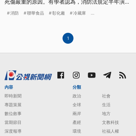
死傷嚴重的原因。有學者認為，消防法規定半年演練
一改，真濟工廠攏無落實，政府應該愛嚴格稽查。
消防
聯華食品
彰化廠
冷藏庫
...
1
內容
分類
即時新聞
政治
社會
專題策展
全球
生活
數位敘事
兩岸
地方
當期節目
產經
文教科技
深度報導
環境
社福人權