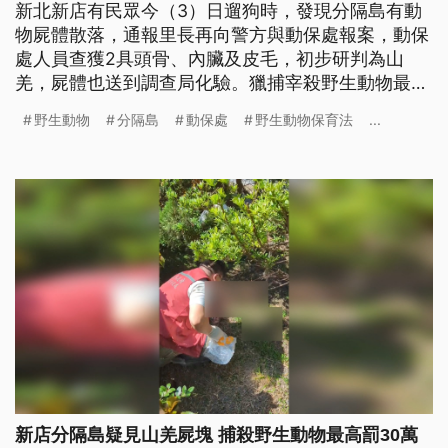
新北新店有民眾今（3）日遛狗時，發現分隔島有動
物屍體散落，通報里長再向警方與動保處報案，動保
處人員查獲2具頭骨、內臟及皮毛，初步研判為山
羌，屍體也送到調查局化驗。獵捕宰殺野生動物最重
可罰30萬元。
野生動物
分隔島
動保處
野生動物保育法
...
新店分隔島疑見山羌屍塊 捕殺野生動物最高罰30萬