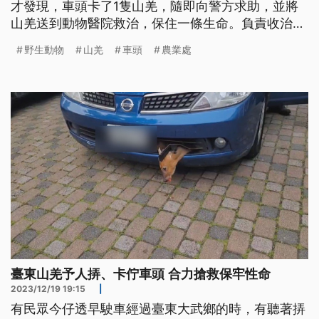
才發現，車頭卡了1隻山羌，隨即向警方求助，並將
山羌送到動物醫院救治，保住一條生命。負責收治山
羌的野灣動物保育協會表示，台東境內多為野生動物
野生動物
山羌
車頭
農業處
棲地，不時有動物誤闖公路遭撞擊意外，提醒民眾行
車應多加注意。
臺東山羌予人挵、卡佇車頭 合力搶救保牢性命
2023/12/19 19:15
|
有民眾今仔透早駛車經過臺東大武鄉的時，有聽著挵