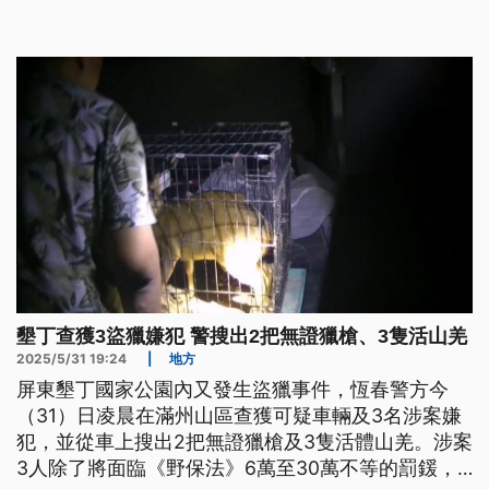
墾丁查獲3盜獵嫌犯 警搜出2把無證獵槍、3隻活山羌
2025/5/31 19:24
|
地方
屏東墾丁國家公園內又發生盜獵事件，恆春警方今
（31）日凌晨在滿州山區查獲可疑車輛及3名涉案嫌
犯，並從車上搜出2把無證獵槍及3隻活體山羌。涉案
3人除了將面臨《野保法》6萬至30萬不等的罰鍰，