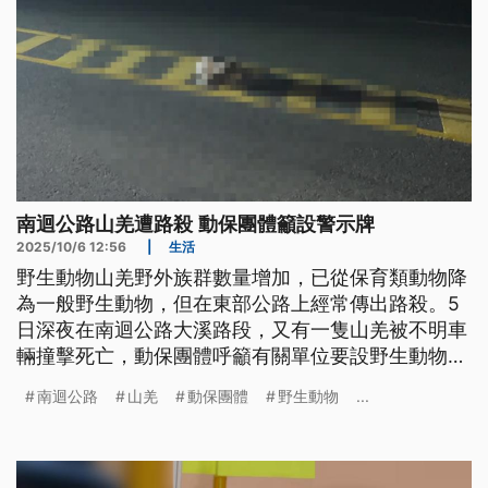
南迴公路山羌遭路殺 動保團體籲設警示牌
2025/10/6 12:56
|
生活
野生動物山羌野外族群數量增加，已從保育類動物降
為一般野生動物，但在東部公路上經常傳出路殺。5
日深夜在南迴公路大溪路段，又有一隻山羌被不明車
輛撞擊死亡，動保團體呼籲有關單位要設野生動物出
沒告示牌，提醒用路人小心通行，避免撞到動物又發
南迴公路
山羌
動保團體
野生動物
...
生車禍。