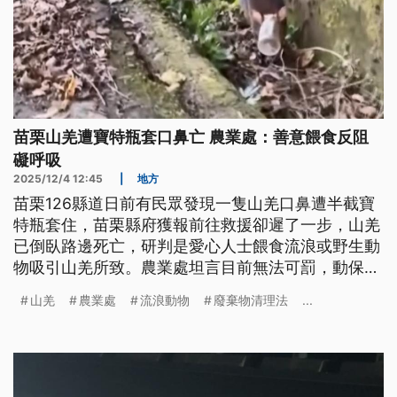
苗栗山羌遭寶特瓶套口鼻亡 農業處：善意餵食反阻
礙呼吸
2025/12/4 12:45
|
地方
苗栗126縣道日前有民眾發現一隻山羌口鼻遭半截寶
特瓶套住，苗栗縣府獲報前往救援卻遲了一步，山羌
已倒臥路邊死亡，研判是愛心人士餵食流浪或野生動
物吸引山羌所致。農業處坦言目前無法可罰，動保團
體則呼籲政府修法遏止這樣的行為。
山羌
農業處
流浪動物
廢棄物清理法
...