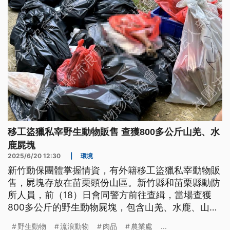
移工盜獵私宰野生動物販售 查獲800多公斤山羌、水
鹿屍塊
2025/6/20 12:30
|
環境
新竹動保團體掌握情資，有外籍移工盜獵私宰動物販
售，屍塊存放在苗栗頭份山區。新竹縣和苗栗縣動防
所人員，前（18）日會同警方前往查緝，當場查獲
800多公斤的野生動物屍塊，包含山羌、水鹿、山豬
與疑似狗肉的不明肉品。
野生動物
流浪動物
肉品
農業處
...