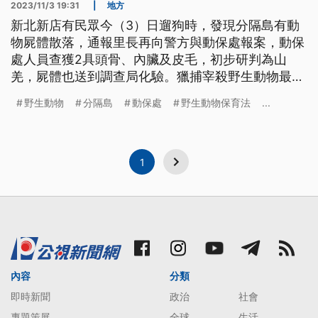
2023/11/3 19:31
|
地方
新北新店有民眾今（3）日遛狗時，發現分隔島有動
物屍體散落，通報里長再向警方與動保處報案，動保
處人員查獲2具頭骨、內臟及皮毛，初步研判為山
羌，屍體也送到調查局化驗。獵捕宰殺野生動物最重
可罰30萬元。
野生動物
分隔島
動保處
野生動物保育法
...
1
內容
分類
即時新聞
政治
社會
專題策展
全球
生活