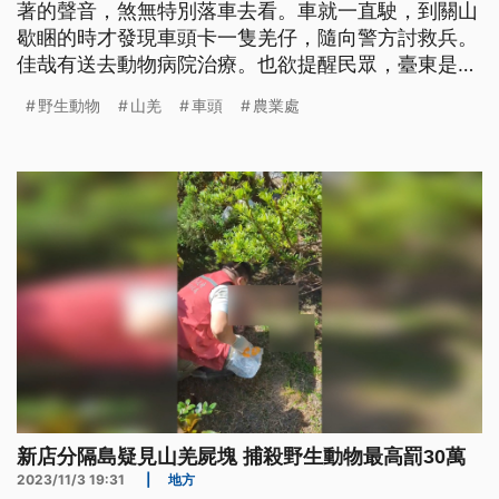
著的聲音，煞無特別落車去看。車就一直駛，到關山
歇睏的時才發現車頭卡一隻羌仔，隨向警方討救兵。
佳哉有送去動物病院治療。也欲提醒民眾，臺東是真
濟野生動物的生湠地，駛車就愛特別注意。（這條新
野生動物
山羌
車頭
農業處
聞標題、前言是臺語文。）
新店分隔島疑見山羌屍塊 捕殺野生動物最高罰30萬
2023/11/3 19:31
|
地方