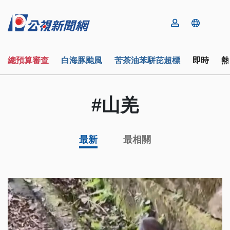
總預算審查
白海豚颱風
苦茶油苯駢芘超標
即時
熱
#山羌
最新
最相關