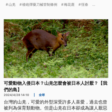
其中具原住民身分的張男還將另依《槍砲彈藥刀械管
山羌
槍砲彈藥刀械管制條例
梅花鹿
恆春
...
制條例》處2000元以上、2萬元以下行政罰鍰。
可愛動物入侵日本？山羌怎麼會被日本人討厭？【我
們的島】
2024/4/28 14:10
|
全球
台灣的山羌，可愛的外型深受許多人喜愛，過去也曾
被列為保育類動物。但是山羌在日本卻成為讓人厭惡