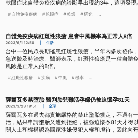
乾眼症比自體免疫疾病的診斷早出現約3年，這項發現
入篩檢治療，而這項重大本土大型研究日前已被刊登
自體免疫疾病
乾眼症
乾燥
研究
...
自體免疫疾病紅斑性狼瘡 患者中風機率為正常人8倍
2023/6/1 12:56
|
生活
台中一位民眾長期罹患紅斑性狼瘡，半年內多次發作
急送醫及時治療。醫師表示，紅斑性狼瘡是一種自體
風險是正常人的8倍。
紅斑性狼瘡
疾病
中風
機率
...
薩爾瓦多禁墮胎 醫判胎兒難活孕婦仍被迫懷孕81天
2023/3/23 19:51
|
全球
薩爾瓦多在過去都實施嚴格的禁止墮胎規定，不過有
活，結果申請墮胎又遭到拒絕，被強迫懷孕81天才得
關人士和機構認為國家涉嫌侵犯人權和虐待，因此向
告。22日開庭審理吸引民眾聚集，要求伸張正義。