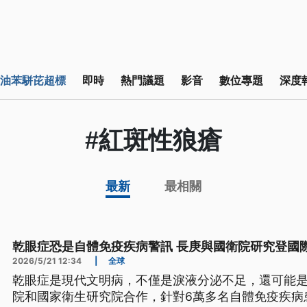
油苯駢芘超標
即時
熱門議題
影音
數位專題
深度
#紅斑性狼瘡
最新
最相關
乾眼症恐是自體免疫疾病警訊 長庚與國衛院研究登國
2026/5/21 12:34
|
全球
乾眼症是現代文明病，不僅是淚液分泌不足，還可能
院和國家衛生研究院合作，針對6萬多名自體免疫疾病