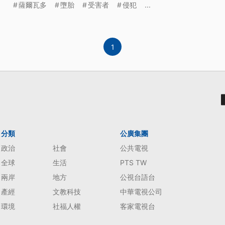
薩爾瓦多
墮胎
受害者
侵犯
...
1
分類
公廣集團
政治
社會
公共電視
全球
生活
PTS TW
兩岸
地方
公視台語台
產經
文教科技
中華電視公司
環境
社福人權
客家電視台