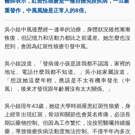
醫師表示，紅斑性狼瘡是一種自體免疫疾病，一旦嚴
重發作，中風風險是正常人的8倍。
吳小姐中風後歷經一連串的治療，身體狀況雖然漸漸
恢復，但記憶力和活動力都比之前還差。她怎麼也沒
想到，會因為紅斑性狼瘡引發中風。
吳小姐說道，「發病後小孩是誰我都不認識，家裡的
地址、電話什麼我都不知道。」吳小姐家屬說道，
「想說她這麼年輕，應該是不太有機率發生（中
風），後來才發現跟年齡層沒有太大關係。」
吳小姐現年43歲，她從大學時就罹患紅斑性狼瘡，身
上經常出現紅斑，骨頭和關節也會莫名疼痛，必須長
期以藥物控制。但因為工作繁忙，沒按照醫囑持續服
藥，導致狼瘡疾病活動度無法控制。不僅半年內多次