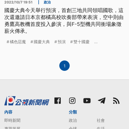
2022/10/7 19:51
|
政治
國慶大典今天舉行預演，首創三地共同領唱國歌，這
次還邀請日本京都橘高校吹奏部帶來表演，空中則由
勇鷹高教機首度投入參演，與F-5型機共同衝場象徵
薪火傳承。
橘色惡魔
國慶大典
預演
雙十國慶
...
1
內容
分類
即時新聞
政治
社會
專題策展
全球
生活