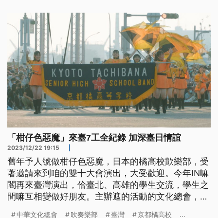
「柑仔色惡魔」來臺7工全紀錄 加深臺日情誼
2023/12/22 19:15
|
舊年予人號做柑仔色惡魔，日本的橘高校歕樂部，受
著邀請來到咱的雙十大會演出，大受歡迎。今年IN嘛
閣再來臺灣演出，佮臺北、高雄的學生交流，學生之
間嘛互相變做好朋友。主辦遮的活動的文化總會，共
遮的過程攏拍做紀錄片，望予眾人感受著臺日之間堅
中華文化總會
吹奏樂部
臺灣
京都橘高校
...