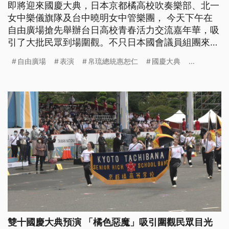
即將迎來國慶大典，日本京都橘高校吹奏樂部、北一
女中樂儀旗隊及台中曉明女中管樂團， 今天下午在
自由廣場搶先舉辦台日高校青春活力交流嘉年華，吸
引了大批民眾到場圍觀。不只日本國會議員組團來台
祝賀，帛琉總統惠恕仁也再次來到台灣。美國聯邦眾
自由廣場
表演
帛琉總統惠恕仁
國慶大典
...
議院科委會主席江笙也將出席國慶大典活動，並會見
總統蔡英文，持續推動深化台美在各領域的合作夥伴
關係。
雙十國慶大典預演 「橘色惡魔」吸引圍觀民眾目光