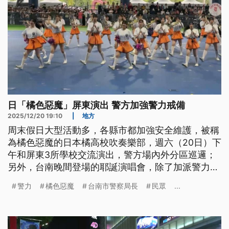
日「橘色惡魔」屏東演出 警方加強警力戒備
2025/12/20 19:10
|
地方
周末假日大型活動多，各縣市都加強安全維護，被稱
為橘色惡魔的日本橘高校吹奏樂部，週六（20日）下
午和屏東3所學校交流演出，警方場內外分區巡邏；
另外，台南晚間登場的耶誕演唱會，除了加派警力到
場，更增設監視器隨時監控。
警力
橘色惡魔
台南市警察局長
民眾
...