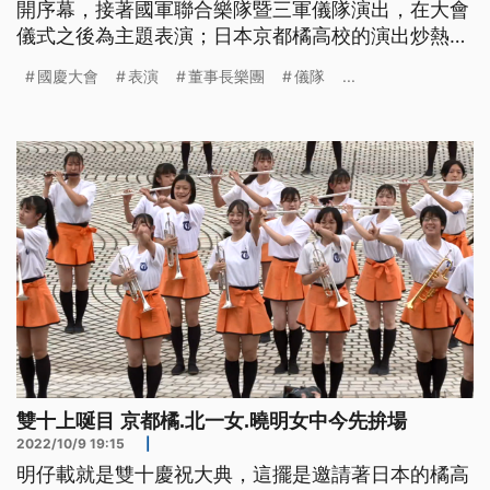
開序幕，接著國軍聯合樂隊暨三軍儀隊演出，在大會
儀式之後為主題表演；日本京都橘高校的演出炒熱全
場氣氛；最後由空中雷虎特技小組壓軸，讓大會劃下
國慶大會
表演
董事長樂團
儀隊
...
完美句點。
雙十上唌目 京都橘.北一女.曉明女中今先拚場
2022/10/9 19:15
|
明仔載就是雙十慶祝大典，這擺是邀請著日本的橘高