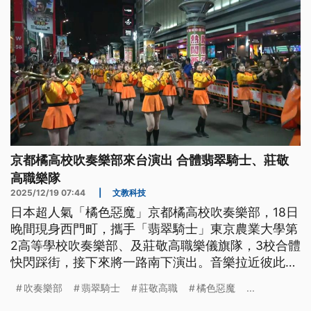
京都橘高校吹奏樂部來台演出 合體翡翠騎士、莊敬
高職樂隊
2025/12/19 07:44
|
文教科技
日本超人氣「橘色惡魔」京都橘高校吹奏樂部，18日
晚間現身西門町，攜手「翡翠騎士」東京農業大學第
2高等學校吹奏樂部、及莊敬高職樂儀旗隊，3校合體
快閃踩街，接下來將一路南下演出。音樂拉近彼此距
離，也留下台日共同的青春記憶。
吹奏樂部
翡翠騎士
莊敬高職
橘色惡魔
...