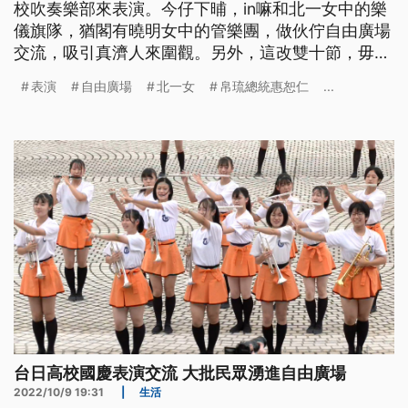
校吹奏樂部來表演。今仔下晡，in嘛和北一女中的樂
儀旗隊，猶閣有曉明女中的管樂團，做伙佇自由廣場
交流，吸引真濟人來圍觀。另外，這改雙十節，毋但
日本的議員團，和帛琉的總統來台祝賀；美國眾議
表演
自由廣場
北一女
帛琉總統惠恕仁
...
院、科委會的主席-江笙，嘛欲來參加咱雙十慶祝大
典，猶閣欲會見咱的總統-蔡英文，向望繼續加強台
美的合作。
台日高校國慶表演交流 大批民眾湧進自由廣場
2022/10/9 19:31
|
生活