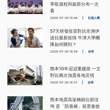
爭取過程與族群分布一次
看
2026-07-30 15:46
|
社福人權
57天研發疫苗對抗非洲伊
波拉最新疫情 牛津大學團
隊如何辦到？
2026-07-30 18:38
|
全球
熊本10年迢迢重建路 一文
對比兩次強震各地災情
2026-07-30 16:37
|
全球
熊本地震高架橋錯位卻沒
垮 是「防落橋」裝置奏效