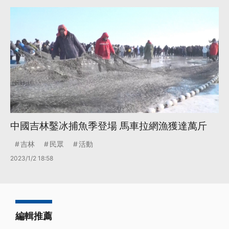
中國吉林鑿冰捕魚季登場 馬車拉網漁獲達萬斤
吉林
民眾
活動
2023/1/2 18:58
編輯推薦