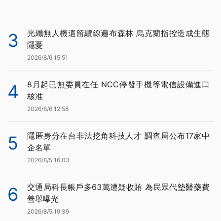
光纖無人機遺留纜線遍布森林 烏克蘭指控造成生態
3
隱憂
2026/8/6 15:51
8月起已無委員在任 NCC停發手機等電信設備進口
4
核准
2026/8/6 12:58
隱匿身分在台非法挖角科技人才 調查局公布17家中
5
企名單
2026/8/5 16:03
交通局科長帳戶多63萬遭疑收賄 為民眾代墊醫藥費
6
善舉曝光
2026/8/5 19:39