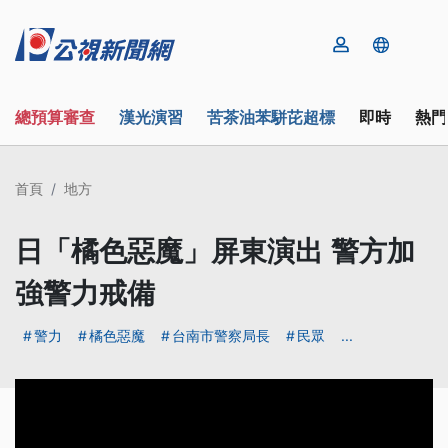
總預算審查
漢光演習
苦茶油苯駢芘超標
即時
熱門
首頁
地方
日「橘色惡魔」屏東演出 警方加
強警力戒備
警力
橘色惡魔
台南市警察局長
民眾
...