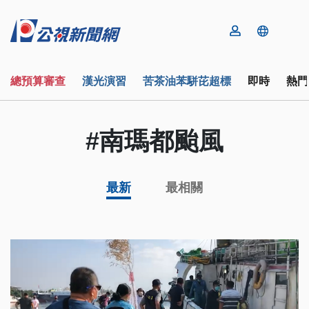
總預算審查
漢光演習
苦茶油苯駢芘超標
即時
熱門
#南瑪都颱風
最新
最相關