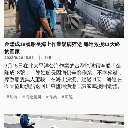
金隆成18號船長海上作業疑病猝逝 海巡救援11天終
於回家
2022/9/26 15:55
|
社會
9月15日在北太平洋公海作業的台灣琉球籍漁船「金
隆成18號」，陳姓船長因病仍辛勞作業，不幸猝逝，
導致船隻無人駕駛，在海上漂流。經過11天，海巡在
今天協助漁船返回屏東鹽埔漁港，讓家屬接回遺體。
船長
海巡艦艇
作業
海巡
...