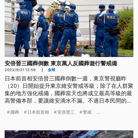
安倍晉三國葬倒數 東京萬人反國葬遊行警戒備
2022/9/21 12:56
|
全球
日本前首相安倍晉三國葬倒數一週，東京警視廳昨
（20）日開始提升東京維安警戒等級；除了在人群聚
集的地方強化戒備，國葬當天也將成立最高等級的最
高警備本部，要讓維安滴水不漏。不過日本民間的反
對聲浪沒停過，民調顯示有超過6成民眾表示反對，
國葬
日本前首相
安倍晉三
警戒
...
東京19日有萬人上街遊行反對國葬。