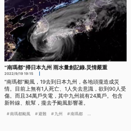
"南瑪都"掃日本九州 雨水量創記錄.災情嚴重
2022/9/19 19:15
|
"南瑪都"颱風，19去到日本九州，各地頭攏造成災
情。目前上無有1人死亡、1人失去意識，欲到90人受
傷。而且34萬戶失電，其中九州就有24萬戶。包含
新幹線、航幫，攏去予颱風影響著。
南瑪都颱風
避難
九州
南瑪都
...