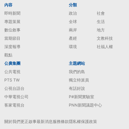
內容
分類
即時新聞
政治
社會
專題策展
全球
生活
數位敘事
兩岸
地方
當期節目
產經
文教科技
深度報導
環境
社福人權
觀點
公廣集團
主題網站
公共電視
我們的島
PTS TW
獨立特派員
公視台語台
有話好說
中華電視公司
P#新聞實驗室
客家電視台
PNN新聞議題中心
關於我們
更正啟事
最新消息
服務條款
隱私權保護政策