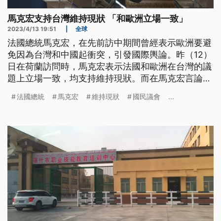
馬克宏支持台灣維持現狀 「和歐洲立場一致」
2023/4/13 19:51
|
全球
法國總統馬克宏，在先前訪中期間曾經表示歐洲要避
免因為台灣和中國起衝突，引發國際輿論。昨（12）
日在荷蘭訪問時，馬克宏表示法國和歐洲在台灣的議
題上立場一致，均支持維持現狀。而在馬克宏言論引
發爭議之際，台灣的數位部長唐鳳受邀以線上方式，
法國總統
馬克宏
維持現狀
國民議會
...
參與了法國的國民議會聽證會，唐鳳表示，台灣的遭
遇並非和歐洲無關。