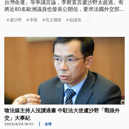
台灣命運」等爭議言論，李察直言盧沙野太超過。有
將近80名歐洲議員也發表公開信，要求法國外交部把
盧沙野列為不受歡迎人物。台灣駐法代表則提到台灣
盧沙野
李察
民主國家
副議長
...
要自我保護，除了軍事嚇阻，民主嚇阻也很重要。
嗆法媒主持人沒讀過書 中駐法大使盧沙野「戰狼外
交」大事紀
2023/4/24 16:51
|
全球