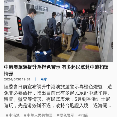
中港澳旅遊提升為橙色警示 有多起民眾赴中遭扣留
情形
2024/6/30 19:31
|
兩岸
陸委會日前宣布調升中港澳旅遊警示為橙色燈號，避
免非必要旅行，指出目前已有多起民眾赴中遭扣押、
留置、盤查等情形。有民眾表示，5月到香港迪士尼
遊玩，先是港簽辦不過，改持台胞證入境，過海關
時，遭扣留半小時，被帶去小房間，因為姓名英文拼
中港澳
中華人民共和國
橙色警示
扣留