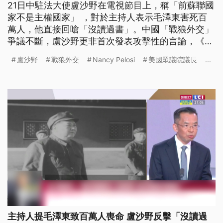
21日中駐法大使盧沙野在電視節目上，稱「前蘇聯國
家不是主權國家」 ，對於主持人表示毛澤東害死百
萬人，他直接回嗆「沒讀過書」。中國「戰狼外交」
爭議不斷，盧沙野更非首次發表攻擊性的言論，《公
視新聞網》帶你了解中國外交轉變。
盧沙野
戰狼外交
Nancy Pelosi
美國眾議院議長
...
主持人提毛澤東致百萬人喪命 盧沙野反擊「沒讀過