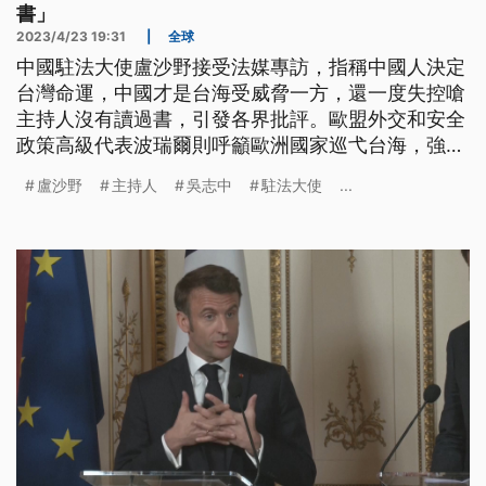
書」
2023/4/23 19:31
|
全球
中國駐法大使盧沙野接受法媒專訪，指稱中國人決定
台灣命運，中國才是台海受威脅一方，還一度失控嗆
主持人沒有讀過書，引發各界批評。歐盟外交和安全
政策高級代表波瑞爾則呼籲歐洲國家巡弋台海，強化
友台力道。
盧沙野
主持人
吳志中
駐法大使
...