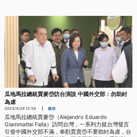
音，跟前立委陳柏惟一樣，推測應該是被註記為黑名
單。
瓜地馬拉總統賈麥岱訪台演說 中國外交部：勿助紂
為虐
2023/4/26 12:56
|
政治
瓜地馬拉總統賈麥岱（Alejandro Eduardo
Giammattei Falla）訪問台灣，一系列力挺台灣發言
引發中國外交部不滿，奉勸賈賣岱不要助紂為虐，台