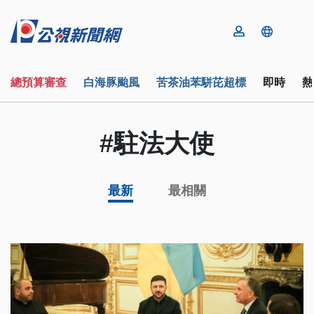
總預算審查
白海豚颱風
苦茶油苯駢芘超標
即時
熱
#駐法大使
最新
最相關