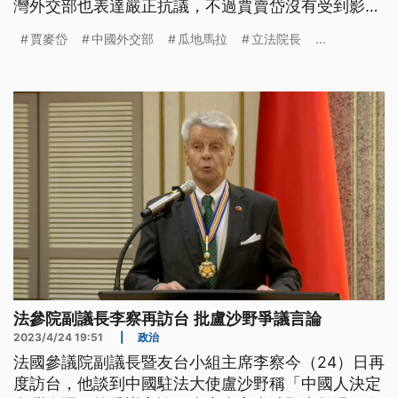
灣外交部也表達嚴正抗議，不過賈賣岱沒有受到影
響，上午參訪電動公車大廠，要跟台灣繼續強化經貿
賈麥岱
中國外交部
瓜地馬拉
立法院長
...
合作。
法參院副議長李察再訪台 批盧沙野爭議言論
2023/4/24 19:51
|
政治
法國參議院副議長暨友台小組主席李察今（24）日再
度訪台，他談到中國駐法大使盧沙野稱「中國人決定