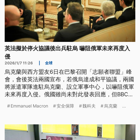
英法擬於停火協議後出兵駐烏 嚇阻俄軍未來再度入
侵
2026/1/7 11:26
|
全球
烏克蘭與西方盟友6日在巴黎召開「志願者聯盟」峰
會，會後英法兩國宣布，若俄烏達成和平協議，兩國
將派遣軍隊進駐烏克蘭、設立軍事中心，以嚇阻俄軍
未來再度入侵。俄國雖尚未對此發表回應，但BBC等
外媒推測，蒲亭將強力阻止該承諾實現。
Emmanuel Macron
安全保障
魏科夫
烏克蘭
...