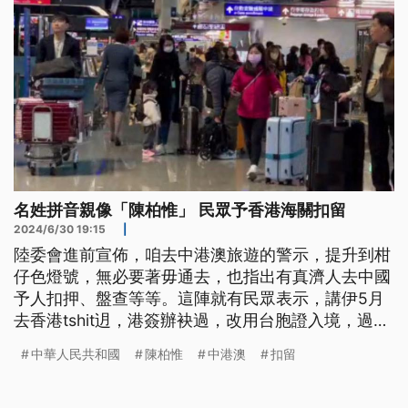
名姓拼音親像「陳柏惟」 民眾予香港海關扣留
2024/6/30 19:15
|
陸委會進前宣佈，咱去中港澳旅遊的警示，提升到柑
仔色燈號，無必要著毋通去，也指出有真濟人去中國
予人扣押、盤查等等。這陣就有民眾表示，講伊5月
去香港tshit迌，港簽辦袂過，改用台胞證入境，過海
關的時閣予人tshuā去小房間，有可能就是因為伊的
中華人民共和國
陳柏惟
中港澳
扣留
名姓，英文拼音和前立委-陳柏惟仝款。(本則新聞標
題、導言皆為台語文)